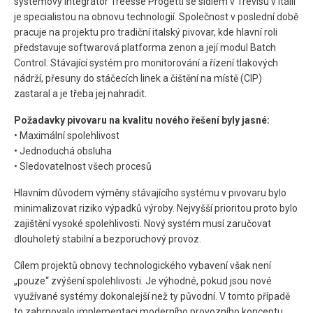
systémový integrátor Treesse Progetti se sídlem v Trevisu v Itálii
je specialistou na obnovu technologií. Společnost v poslední době
pracuje na projektu pro tradiční italský pivovar, kde hlavní roli
představuje softwarová platforma zenon a její modul Batch
Control. Stávající systém pro monitorování a řízení tlakových
nádrží, přesuny do stáčecích linek a čištění na místě (CIP)
zastaral a je třeba jej nahradit.
Požadavky pivovaru na kvalitu nového řešení byly jasné:
• Maximální spolehlivost
• Jednoduchá obsluha
• Sledovatelnost všech procesů
Hlavním důvodem výměny stávajícího systému v pivovaru bylo
minimalizovat riziko výpadků výroby. Nejvyšší prioritou proto bylo
zajištění vysoké spolehlivosti. Nový systém musí zaručovat
dlouholetý stabilní a bezporuchový provoz.
Cílem projektů obnovy technologického vybavení však není
„pouze“ zvýšení spolehlivosti. Je výhodné, pokud jsou nové
využívané systémy dokonalejší než ty původní. V tomto případě
to zahrnovalo implementaci moderního provozního konceptu,