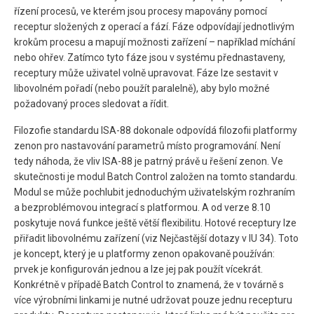
řízení procesů, ve kterém jsou procesy mapovány pomocí
receptur složených z operací a fází. Fáze odpovídají jednotlivým
krokům procesu a mapují možnosti zařízení – například míchání
nebo ohřev. Zatímco tyto fáze jsou v systému přednastaveny,
receptury může uživatel volně upravovat. Fáze lze sestavit v
libovolném pořadí (nebo použít paralelně), aby bylo možné
požadovaný proces sledovat a řídit.
Filozofie standardu ISA-88 dokonale odpovídá filozofii platformy
zenon pro nastavování parametrů místo programování. Není
tedy náhoda, že vliv ISA-88 je patrný právě u řešení zenon. Ve
skutečnosti je modul Batch Control založen na tomto standardu.
Modul se může pochlubit jednoduchým uživatelským rozhraním
a bezproblémovou integrací s platformou. A od verze 8.10
poskytuje nová funkce ještě větší flexibilitu. Hotové receptury lze
přiřadit libovolnému zařízení (viz Nejčastější dotazy v IU 34). Toto
je koncept, který je u platformy zenon opakovaně používán:
prvek je konfigurován jednou a lze jej pak použít vícekrát.
Konkrétně v případě Batch Control to znamená, že v továrně s
více výrobními linkami je nutné udržovat pouze jednu recepturu