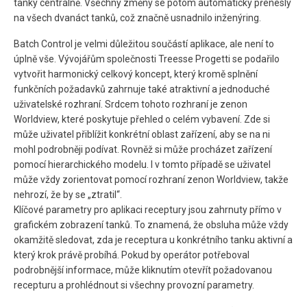
tanky centrálně. Všechny změny se potom automaticky přenesly
na všech dvanáct tanků, což značně usnadnilo inženýring.
Batch Control je velmi důležitou součástí aplikace, ale není to
úplně vše. Vývojářům společnosti Treesse Progetti se podařilo
vytvořit harmonický celkový koncept, který kromě splnění
funkčních požadavků zahrnuje také atraktivní a jednoduché
uživatelské rozhraní. Srdcem tohoto rozhraní je zenon
Worldview, které poskytuje přehled o celém vybavení. Zde si
může uživatel přiblížit konkrétní oblast zařízení, aby se na ni
mohl podrobněji podívat. Rovněž si může procházet zařízení
pomocí hierarchického modelu. I v tomto případě se uživatel
může vždy zorientovat pomocí rozhraní zenon Worldview, takže
nehrozí, že by se „ztratil“.
Klíčové parametry pro aplikaci receptury jsou zahrnuty přímo v
grafickém zobrazení tanků. To znamená, že obsluha může vždy
okamžitě sledovat, zda je receptura u konkrétního tanku aktivní a
který krok právě probíhá. Pokud by operátor potřeboval
podrobnější informace, může kliknutím otevřít požadovanou
recepturu a prohlédnout si všechny provozní parametry.