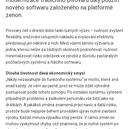
modernizace tradičního pivovaru díky použití
nového softwaru založeného na platformě
zenon.
Pivovary čelí v dnešní době řadě různých výzev – nutnost zvýšení
flexibility, snižování vstupních nákladů a zvyšování efektivity
představují jen některé z nich. Mezi všemi těmito výzvami je
jedna, kterou nelze za žádných okolností podceňovat: nutnost
minimalizovat riziko odstávek ve výrobě z důvodu zastaralých
počítačových systémů a řídicího softwaru.
Dlouhá životnost dává ekonomický smysl
„Nikdy nezasahujte do funkčního systému“ je motto, které zná
snad každý. Je vám asi jasné, proč se může zdát výhodné
postupovat podle tohoto principu. Po instalaci systému, vyřešení
případných problémů a zaškolení personálu vše běží jako na
drátkách. A jakákoli změna znamená práci navíc a další riziko,
protože bude nejspíše během provádění úprav nutné zastavit
výrobu. Každá minuta výpadku stojí peníze. V rámci změn se
mohou vyskytnout chyby, což znamená, že je nutné systém po