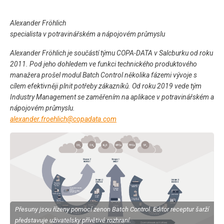
Alexander Fröhlich
specialista v potravinářském a nápojovém průmyslu
Alexander Fröhlich je součástí týmu COPA-DATA v Salcburku od roku
2011. Pod jeho dohledem ve funkci technického produktového
manažera prošel modul Batch Control několika fázemi vývoje s
cílem efektivněji plnit potřeby zákazníků. Od roku 2019 vede tým
Industry Management se zaměřením na aplikace v potravinářském a
nápojovém průmyslu.
alexander.froehlich@copadata.com
Přesuny jsou řízeny pomocí zenon Batch Control. Editor receptur šarží
představuje uživatelsky přívětivé rozhraní.