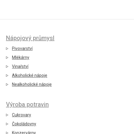
Nápojový průmysl
Pivovarství
Mlékárny
Vinařství
Alkoholické nápoje
Nealkoholické nápoje
Výroba potravin
Cukrovary
Čokoládovny
Konzervárny