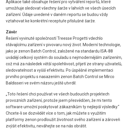
Aplikace také obsahuje řešení pro vytváření reportů, které
umožňuje sledovat všechny šarže v lahvích ve všech úsecích
zařízení. Údaje uvedené v daném reportu se budou vždy
vztahovat ke konkrétní receptuře příslušné šarže.
Závěr
Řešení vyvinuté společností Treesse Progetti vdechlo
stávajícímu zařízení v pivovaru nový život. Moderní technologie,
jako je zenon Batch Control, založené na standardu ISA-88
uvádějí celkový systém do souladu s nejmodernějším zařízením,
což má za následek větší spolehlivost, přijetí ze strany uživatelů,
sledovatelnost a vyšší efektivitu. Po úspěšné implementaci
prvního projektu s nasazením zenon Batch Control se Mirco
Baldisseri ve svém názoru ještě utvrdil:
„Toto řešení chci používat ve všech budoucích projektech
provozních zařízení, protože jsem přesvědčen, že mi tento
software umožní poskytovat zákazníkům ty nejlepší výsledky.“
Chcete-li se dozvědět více o tom, jak můžete s využitím
platformy zenon prodloužit životnost svého zařízení a zároveň
zvýšit efektivitu, neváhejte se na nás obrátit.