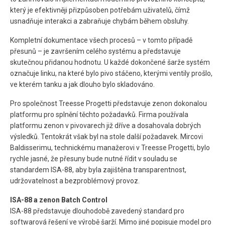
který je efektivněji přizpůsoben potřebám uživatelů, čímž
usnadňuje interakci a zabraňuje chybám během obsluhy.
Kompletní dokumentace všech procesů – v tomto případě
přesunů – je završením celého systému a představuje
skutečnou přidanou hodnotu. U každé dokončené šarže systém
označuje linku, na které bylo pivo stáčeno, kterými ventily prošlo,
ve kterém tanku a jak dlouho bylo skladováno.
Pro společnost Treesse Progetti představuje zenon dokonalou
platformu pro splnění těchto požadavků. Firma používala
platformu zenon v pivovarech již dříve a dosahovala dobrých
výsledků. Tentokrát však byl na stole další požadavek. Mircovi
Baldisserimu, technickému manažerovi v Treesse Progetti, bylo
rychle jasné, že přesuny bude nutné řídit v souladu se
standardem ISA-88, aby byla zajištěna transparentnost,
udržovatelnost a bezproblémový provoz.
ISA-88 a zenon Batch Control
ISA-88 představuje dlouhodobě zavedený standard pro
softwarová řešení ve výrobě šarží. Mimo jiné popisuje model pro