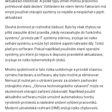
aktualizaci otestovat. A podle typu změn mohou pracovníci
potřebovat další školení. Vzhledem ke všem těmto faktorům má
smysl používat stávající systémy co nejdéle a nespěchat s jejich
aktualizací.
Dlouhá životnost je rozhodně žádoucí. Bylo by však chybou se
příliš zarputile držet pravidla „nikdy nezasahujte do funkčního
systému“, protože jak IT systémy stárnou, zvyšuje se riziko
selhání systému a může být obtížné zajistit náhradní díly. Totéž
platí pro software. Pokud například používáte staré operační
systémy, pro které již nejsou k dispozici pravidelné aktualizace,
zvyšuje se riziko kybernetických útoků.
Mnoho společností si tato rizika uvědomuje a provádí včasnou
výměnu hardwaru a softwaru, aby bylo možné je eliminovat.
Nemusí jít nutně jen o utrácení peněz za účelem zachování
stávajícího stavu. „Obnova technologického vybavení“ může ve
skutečnosti stávající zařízení zdokonalit. Například použití
aktuálního softwaru může umožnit automatickou tvorbu
výrobních protokolů a následné snížení vytížení pracovníků.
Moderní uživatelská rozhraní (HMI) snižují riziko chybovosti,