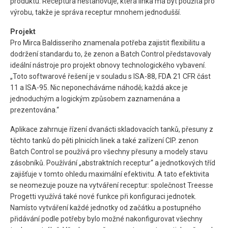
produktu. Receptura nestanovuje, která linka má být použita pro
výrobu, takže je správa receptur mnohem jednodušší.
Projekt
Pro Mirca Baldisseriho znamenala potřeba zajistit flexibilitu a
dodržení standardu to, že zenon a Batch Control představovaly
ideální nástroje pro projekt obnovy technologického vybavení.
„Toto softwarové řešení je v souladu s ISA-88, FDA 21 CFR část
11 a ISA-95. Nic neponecháváme náhodě; každá akce je
jednoduchým a logickým způsobem zaznamenána a
prezentována.“
Aplikace zahrnuje řízení dvanácti skladovacích tanků, přesuny z
těchto tanků do pěti plnicích linek a také zařízení CIP. zenon
Batch Control se používá pro všechny přesuny a modely stavu
zásobníků. Používání „abstraktních receptur“ a jednotkových tříd
zajišťuje v tomto ohledu maximální efektivitu. A tato efektivita
se neomezuje pouze na vytváření receptur: společnost Treesse
Progetti využívá také nové funkce při konfiguraci jednotek.
Namísto vytváření každé jednotky od začátku a postupného
přidávání podle potřeby bylo možné nakonfigurovat všechny