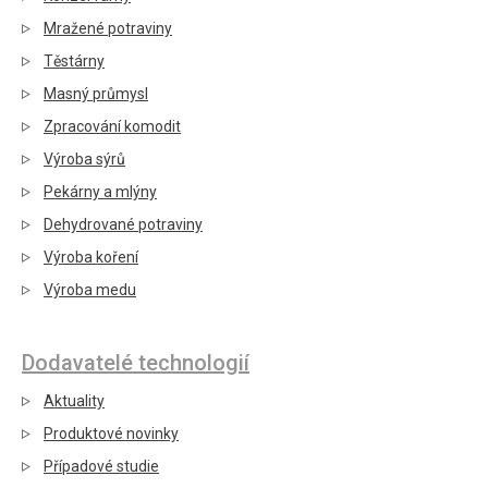
Mražené potraviny
Těstárny
Masný průmysl
Zpracování komodit
Výroba sýrů
Pekárny a mlýny
Dehydrované potraviny
Výroba koření
Výroba medu
Dodavatelé technologií
Aktuality
Produktové novinky
Případové studie