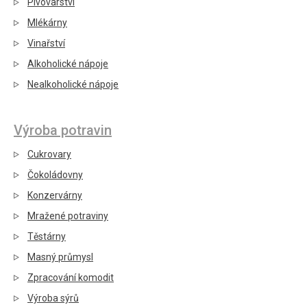
Pivovarství
Mlékárny
Vinařství
Alkoholické nápoje
Nealkoholické nápoje
Výroba potravin
Cukrovary
Čokoládovny
Konzervárny
Mražené potraviny
Těstárny
Masný průmysl
Zpracování komodit
Výroba sýrů