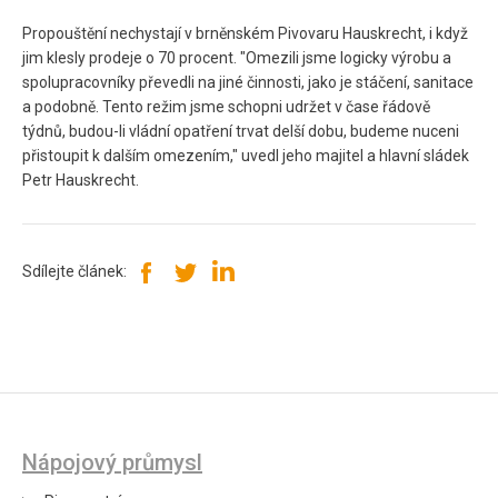
Propouštění nechystají v brněnském Pivovaru Hauskrecht, i když
jim klesly prodeje o 70 procent. "Omezili jsme logicky výrobu a
spolupracovníky převedli na jiné činnosti, jako je stáčení, sanitace
a podobně. Tento režim jsme schopni udržet v čase řádově
týdnů, budou-li vládní opatření trvat delší dobu, budeme nuceni
přistoupit k dalším omezením," uvedl jeho majitel a hlavní sládek
Petr Hauskrecht.
Sdílejte článek:
Nápojový průmysl