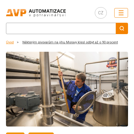
☰
CZ
Úvod
Některým pivovarům na jihu Moravy klesl odbyt až o 90 procent