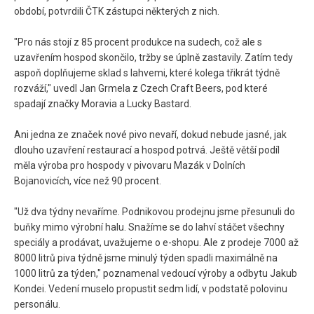
období, potvrdili ČTK zástupci některých z nich.
"Pro nás stojí z 85 procent produkce na sudech, což ale s
uzavřením hospod skončilo, tržby se úplně zastavily. Zatím tedy
aspoň doplňujeme sklad s lahvemi, které kolega třikrát týdně
rozváží," uvedl Jan Grmela z Czech Craft Beers, pod které
spadají značky Moravia a Lucky Bastard.
Ani jedna ze značek nové pivo nevaří, dokud nebude jasné, jak
dlouho uzavření restaurací a hospod potrvá. Ještě větší podíl
měla výroba pro hospody v pivovaru Mazák v Dolních
Bojanovicích, více než 90 procent.
"Už dva týdny nevaříme. Podnikovou prodejnu jsme přesunuli do
buňky mimo výrobní halu. Snažíme se do lahví stáčet všechny
speciály a prodávat, uvažujeme o e-shopu. Ale z prodeje 7000 až
8000 litrů piva týdně jsme minulý týden spadli maximálně na
1000 litrů za týden," poznamenal vedoucí výroby a odbytu Jakub
Kondei. Vedení muselo propustit sedm lidí, v podstatě polovinu
personálu.