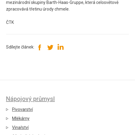
mezinárodní skupiny Barth-Haas-Gruppe, která celosvětově
zpracovává třetinu úrody chmele.
ČTK
Sdílejte článek:
Nápojový průmysl
Pivovarství
Mlékárny
Vinařství