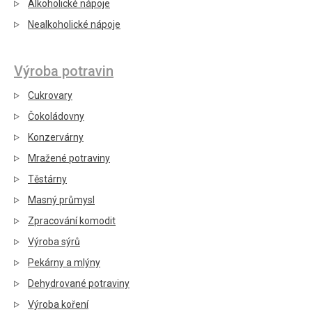
Alkoholické nápoje
Nealkoholické nápoje
Výroba potravin
Cukrovary
Čokoládovny
Konzervárny
Mražené potraviny
Těstárny
Masný průmysl
Zpracování komodit
Výroba sýrů
Pekárny a mlýny
Dehydrované potraviny
Výroba koření