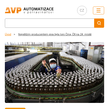
☰
CZ
Úvod
Největším producentem piva byla loni Čína, ČR na 24. místě