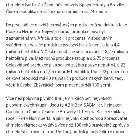
chmelem Barth. Za Čínou následovaly Spojené státy a Brazílie.
Česká republika se na seznamu umístila na 24. místě.
Do první pětice největších světových producentů se dostalo také
Rusko a Německo. Nejvyšší nárůst produkce piva byl
zaznamenám v Africe, a to o 11 procenta. V absolutním
vyjádření se nejvíce produkce piva zvýšila v Nigérii, a to o 4,4
milionu hektolitrů. V České republice se loni uvařilo 18,27 milionu
hektolitrů piva. Meziročně produkce stoupla o 2,75 procenta.
Celosvětová produkce piva se loni zvýšila pouze nepatrně, o 22
milionů hektolitrů na 1,95 miliardy hektolitrů. Podíl 92 procent na
celkové produkci má 40 největších producentských zemí, tedy
včetně Česka. Zbývajících osm procent si dělí 130 zemí.
Více než polovina pivního trhu je v rukách pěti největších
pivovarnických skupin. Jsou to AB InBev, SABMiller, Heineken,
Carlsberg a China Resource Brewery Ltd. Firma Barth vznikla v
roce 1794 v Norimberku a jako největší obchodník a zpracovatel
chmele v Německu vydává více než 130 roků pravidelné zprávy o
chmelařství a pivním trhu. Rodinný podnik je největším v rámci