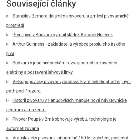
Související články
Stanislav Bernard dal jméno pivovaru a změnil pivovarnické
prostředí
První pivo v Budvaru vyrobil sládek Antonín Holeček
Arthur Guinness - zakladatel a výrobce proslulého irského
piva
Budvaru v jeho historickém rozvoji pomohlo zavedení
elektřiny a postavení lahvové linky
Velkopopovický pivovar vybudoval František Ringhoffer, nyní
patří pod Prazdroj
Historii pivovaru v Hanušovicích mapuje nové návštěvnické
centrum a muzeum
Pivovar Poupě v Brně obnovuje výrobu, technologie je
automatizovaná
Vratislavický pivovar si připomíná 150 let založení, poslední