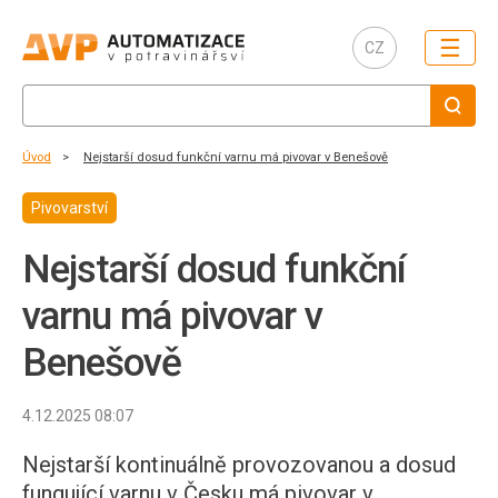
☰
CZ
Úvod
Nejstarší dosud funkční varnu má pivovar v Benešově
Pivovarství
Nejstarší dosud funkční
varnu má pivovar v
Benešově
4.12.2025 08:07
Nejstarší kontinuálně provozovanou a dosud
fungující varnu v Česku má pivovar v