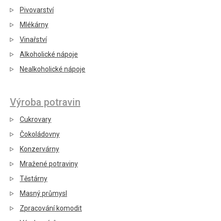
Pivovarství
Mlékárny
Vinařství
Alkoholické nápoje
Nealkoholické nápoje
Výroba potravin
Cukrovary
Čokoládovny
Konzervárny
Mražené potraviny
Těstárny
Masný průmysl
Zpracování komodit