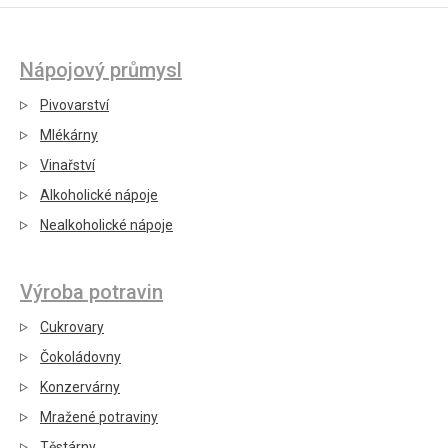
Nápojový průmysl
Pivovarství
Mlékárny
Vinařství
Alkoholické nápoje
Nealkoholické nápoje
Výroba potravin
Cukrovary
Čokoládovny
Konzervárny
Mražené potraviny
Těstárny