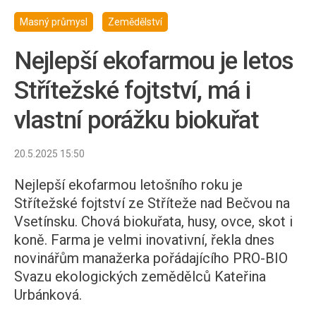
Masný průmysl
Zemědělství
Nejlepší ekofarmou je letos
Střítežské fojtství, má i
vlastní porážku biokuřat
20.5.2025 15:50
Nejlepší ekofarmou letošního roku je
Střítežské fojtství ze Stříteže nad Bečvou na
Vsetínsku. Chová biokuřata, husy, ovce, skot i
koně. Farma je velmi inovativní, řekla dnes
novinářům manažerka pořádajícího PRO-BIO
Svazu ekologických zemědělců Kateřina
Urbánková.