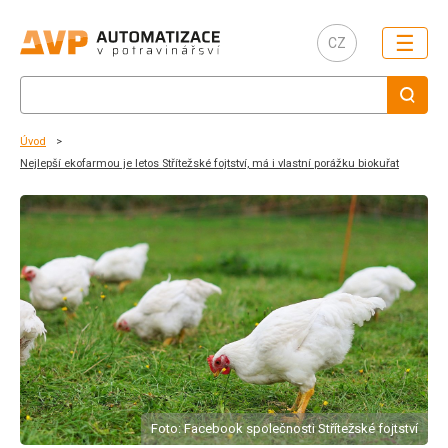
☰
CZ
Úvod
Nejlepší ekofarmou je letos Střítežské fojtství, má i vlastní porážku biokuřat
Foto: Facebook společnosti Střítežské fojtství