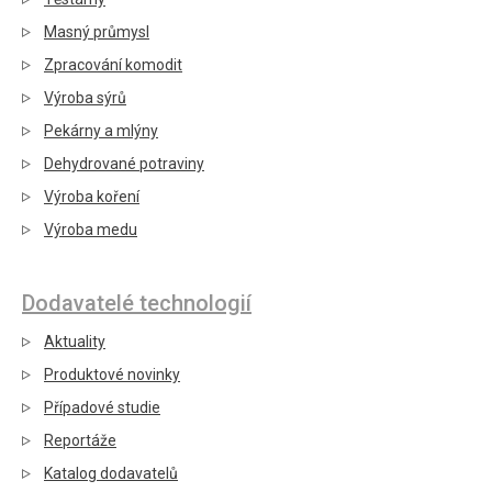
Masný průmysl
Zpracování komodit
Výroba sýrů
Pekárny a mlýny
Dehydrované potraviny
Výroba koření
Výroba medu
Dodavatelé technologií
Aktuality
Produktové novinky
Případové studie
Reportáže
Katalog dodavatelů