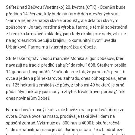
Střítež nad Bečvou (Vsetínsko) 20. května (ČTK) - Ocenění bude
předáno 14. června, kdy bude na farmě den otevřených vrat.
"Farma nejen že nabízí skvělé produkty, ale dělá to i skvělým
způsobem. Je tady rostlinná výroba, farma je téměř soběstačná
z hlediska krmivové základny, jsou tady ekologické sady, vrhli se
na agrolesnictví, pečují o krajinu i o komunitní život," uvedla
Urbánková. Farma má i vlastní porážku drůbeže.
Střítežské fojtství vedou manželé Monika a Igor Dobešovi, kteří
navazují na tradici předků sahající do roku 1608. Statkem prošlo
14 generací hospodářů. "Začínali jsme tak, že jsme měli první tři
ovce a jeden a půl hektarovou zahradu, dnes obhospodařujeme
asi 125 hektarů zemědělské půdy, z toho asi 49 hektarů je orná
půda, čtyři hektary jsou sady a zbytek trvalé travní porosty," řekl
dnes novinářům Dobeš.
Farma chová masný skot, zralé hovězí maso prodává přímo ze
dvora. Chová ovce na maso, prodává je také živé lidem na
spásání zahrad. Vykrmuje asi 800 hus a 4000 biokuřat ročně.
"Lidé se naučili na maso jezdit. Jsme v situaci, že u biodrůbeže