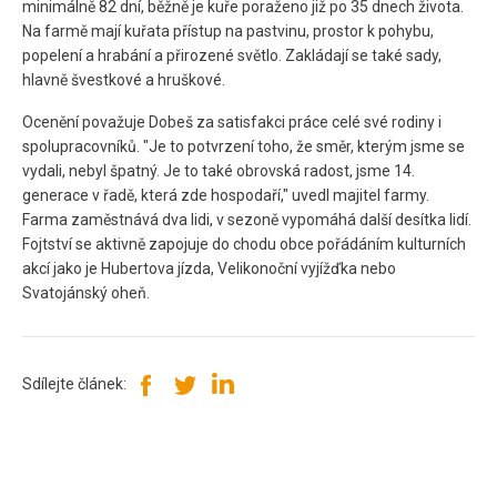
minimálně 82 dní, běžně je kuře poraženo již po 35 dnech života.
Na farmě mají kuřata přístup na pastvinu, prostor k pohybu,
popelení a hrabání a přirozené světlo. Zakládají se také sady,
hlavně švestkové a hruškové.
Ocenění považuje Dobeš za satisfakci práce celé své rodiny i
spolupracovníků. "Je to potvrzení toho, že směr, kterým jsme se
vydali, nebyl špatný. Je to také obrovská radost, jsme 14.
generace v řadě, která zde hospodaří," uvedl majitel farmy.
Farma zaměstnává dva lidi, v sezoně vypomáhá další desítka lidí.
Fojtství se aktivně zapojuje do chodu obce pořádáním kulturních
akcí jako je Hubertova jízda, Velikonoční vyjížďka nebo
Svatojánský oheň.
Sdílejte článek: