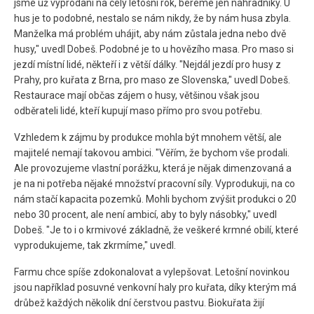
jsme už vyprodaní na celý letošní rok, bereme jen náhradníky. U
hus je to podobné, nestalo se nám nikdy, že by nám husa zbyla.
Manželka má problém uhájit, aby nám zůstala jedna nebo dvě
husy," uvedl Dobeš. Podobné je to u hovězího masa. Pro maso si
jezdí místní lidé, někteří i z větší dálky. "Nejdál jezdí pro husy z
Prahy, pro kuřata z Brna, pro maso ze Slovenska," uvedl Dobeš.
Restaurace mají občas zájem o husy, většinou však jsou
odběrateli lidé, kteří kupují maso přímo pro svou potřebu.
Vzhledem k zájmu by produkce mohla být mnohem větší, ale
majitelé nemají takovou ambici. "Věřím, že bychom vše prodali.
Ale provozujeme vlastní porážku, která je nějak dimenzovaná a
je na ni potřeba nějaké množství pracovní síly. Vyprodukuji, na co
nám stačí kapacita pozemků. Mohli bychom zvýšit produkci o 20
nebo 30 procent, ale není ambicí, aby to byly násobky," uvedl
Dobeš. "Je to i o krmivové základně, že veškeré krmné obilí, které
vyprodukujeme, tak zkrmíme," uvedl.
Farmu chce spíše zdokonalovat a vylepšovat. Letošní novinkou
jsou například posuvné venkovní haly pro kuřata, díky kterým má
drůbež každých několik dní čerstvou pastvu. Biokuřata žijí