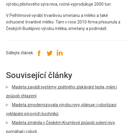
výrobu plísňového sýra niva, ročně vyprodukuje 2000 tun.
V Pelhřimově vyrábí trvanlivou smetanu a mléko a také
ochucené trvanlivé mléko. Tam v roce 2010 firma přesunula z
Českých Budějovic výrobu mléka, smetany a podmáslí.
Sdílejte článek:
Související články
Madeta zavádí systémy zpětného získávání tepla, mění i
způsob chlazení
Madeta zmodernizovala výrobu nivy, plánuje i robotizaci
vyklápění sýrových bochníků
Madeta změnila v Českém Krumlově způsob solení nivy,
pomáhají i roboti