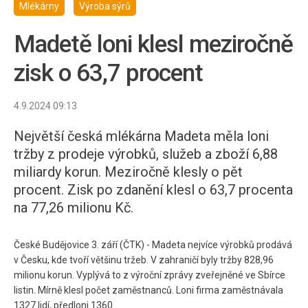
Mlékárny
Výroba sýrů
Madetě loni klesl meziročně
zisk o 63,7 procent
4.9.2024 09:13
Největší česká mlékárna Madeta měla loni
tržby z prodeje výrobků, služeb a zboží 6,88
miliardy korun. Meziročně klesly o pět
procent. Zisk po zdanění klesl o 63,7 procenta
na 77,26 milionu Kč.
České Budějovice 3. září (ČTK) - Madeta nejvíce výrobků prodává
v Česku, kde tvoří většinu tržeb. V zahraničí byly tržby 828,96
milionu korun. Vyplývá to z výroční zprávy zveřejněné ve Sbírce
listin. Mírně klesl počet zaměstnanců. Loni firma zaměstnávala
1327 lidí, předloni 1360.