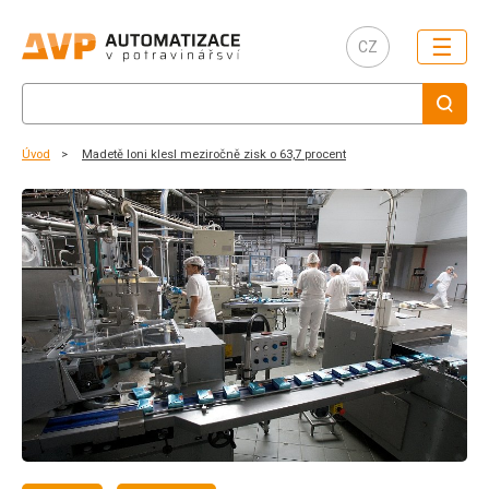
☰
CZ
Úvod
Madetě loni klesl meziročně zisk o 63,7 procent