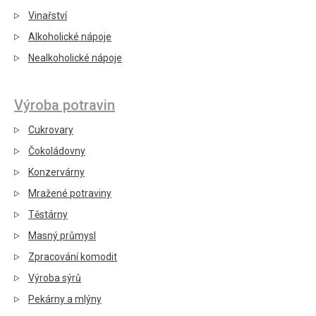
Vinařství
Alkoholické nápoje
Nealkoholické nápoje
Výroba potravin
Cukrovary
Čokoládovny
Konzervárny
Mražené potraviny
Těstárny
Masný průmysl
Zpracování komodit
Výroba sýrů
Pekárny a mlýny