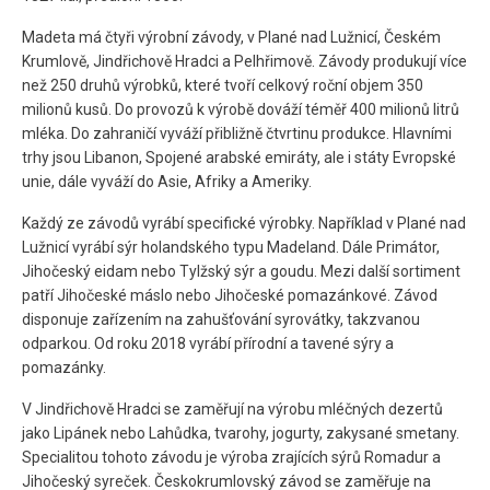
Madeta má čtyři výrobní závody, v Plané nad Lužnicí, Českém
Krumlově, Jindřichově Hradci a Pelhřimově. Závody produkují více
než 250 druhů výrobků, které tvoří celkový roční objem 350
milionů kusů. Do provozů k výrobě dováží téměř 400 milionů litrů
mléka. Do zahraničí vyváží přibližně čtvrtinu produkce. Hlavními
trhy jsou Libanon, Spojené arabské emiráty, ale i státy Evropské
unie, dále vyváží do Asie, Afriky a Ameriky.
Každý ze závodů vyrábí specifické výrobky. Například v Plané nad
Lužnicí vyrábí sýr holandského typu Madeland. Dále Primátor,
Jihočeský eidam nebo Tylžský sýr a goudu. Mezi další sortiment
patří Jihočeské máslo nebo Jihočeské pomazánkové. Závod
disponuje zařízením na zahušťování syrovátky, takzvanou
odparkou. Od roku 2018 vyrábí přírodní a tavené sýry a
pomazánky.
V Jindřichově Hradci se zaměřují na výrobu mléčných dezertů
jako Lipánek nebo Lahůdka, tvarohy, jogurty, zakysané smetany.
Specialitou tohoto závodu je výroba zrajících sýrů Romadur a
Jihočeský syreček. Českokrumlovský závod se zaměřuje na