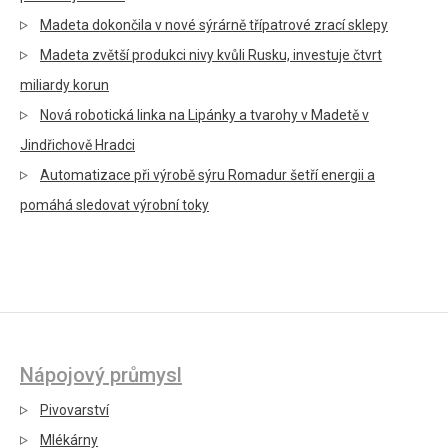
Madeta dokončila v nové sýrárně třípatrové zrací sklepy
Madeta zvětší produkci nivy kvůli Rusku, investuje čtvrt
miliardy korun
Nová robotická linka na Lipánky a tvarohy v Madetě v
Jindřichově Hradci
Automatizace při výrobě sýru Romadur šetří energii a
pomáhá sledovat výrobní toky
Nápojový průmysl
Pivovarství
Mlékárny