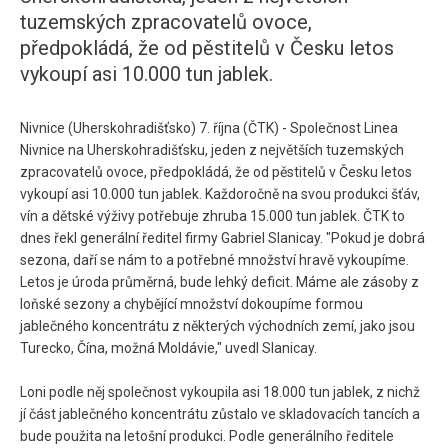
tuzemských zpracovatelů ovoce,
předpokládá, že od pěstitelů v Česku letos
vykoupí asi 10.000 tun jablek.
Nivnice (Uherskohradišťsko) 7. října (ČTK) - Společnost Linea
Nivnice na Uherskohradišťsku, jeden z největších tuzemských
zpracovatelů ovoce, předpokládá, že od pěstitelů v Česku letos
vykoupí asi 10.000 tun jablek. Každoročně na svou produkci šťáv,
vín a dětské výživy potřebuje zhruba 15.000 tun jablek. ČTK to
dnes řekl generální ředitel firmy Gabriel Slanicay. "Pokud je dobrá
sezona, daří se nám to a potřebné množství hravě vykoupíme.
Letos je úroda průměrná, bude lehký deficit. Máme ale zásoby z
loňské sezony a chybějící množství dokoupíme formou
jablečného koncentrátu z některých východních zemí, jako jsou
Turecko, Čína, možná Moldávie," uvedl Slanicay.
Loni podle něj společnost vykoupila asi 18.000 tun jablek, z nichž
jí část jablečného koncentrátu zůstalo ve skladovacích tancích a
bude použita na letošní produkci. Podle generálního ředitele