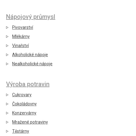
Nápojový průmysl
Pivovarství
Mlékárny
Vinařství
Alkoholické nápoje
Nealkoholické nápoje
Výroba potravin
Cukrovary
Čokoládovny
Konzervárny
Mražené potraviny
Těstárny