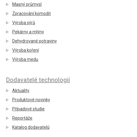
Masný průmysl
Zpracování komodit
Výroba sýrů
Pekárny a mlýny
Dehydrované potraviny
Výroba koření
Výroba medu
Dodavatelé technologií
Aktuality
Produktové novinky
Případové studie
Reportáže
Katalog dodavatelů