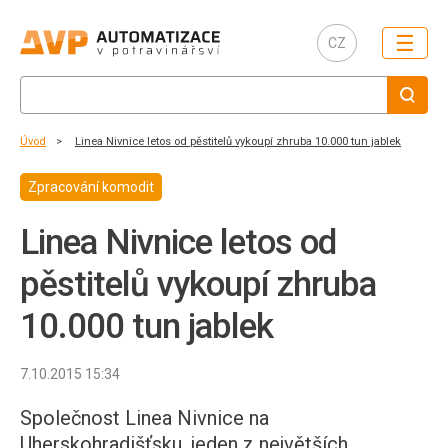
☰
CZ
Úvod
Linea Nivnice letos od pěstitelů vykoupí zhruba 10.000 tun jablek
Zpracování komodit
Linea Nivnice letos od
pěstitelů vykoupí zhruba
10.000 tun jablek
7.10.2015 15:34
Společnost Linea Nivnice na
Uherskohradišťsku, jeden z největších