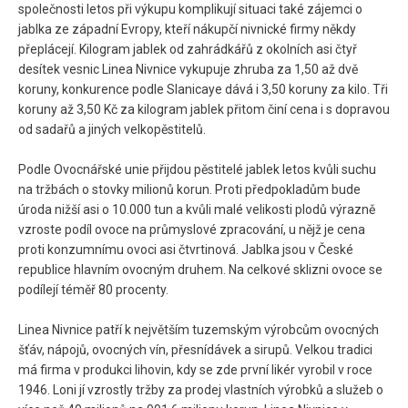
společnosti letos při výkupu komplikují situaci také zájemci o
jablka ze západní Evropy, kteří nákupčí nivnické firmy někdy
přeplácejí. Kilogram jablek od zahrádkářů z okolních asi čtyř
desítek vesnic Linea Nivnice vykupuje zhruba za 1,50 až dvě
koruny, konkurence podle Slanicaye dává i 3,50 koruny za kilo. Tři
koruny až 3,50 Kč za kilogram jablek přitom činí cena i s dopravou
od sadařů a jiných velkopěstitelů.
Podle Ovocnářské unie přijdou pěstitelé jablek letos kvůli suchu
na tržbách o stovky milionů korun. Proti předpokladům bude
úroda nižší asi o 10.000 tun a kvůli malé velikosti plodů výrazně
vzroste podíl ovoce na průmyslové zpracování, u nějž je cena
proti konzumnímu ovoci asi čtvrtinová. Jablka jsou v České
republice hlavním ovocným druhem. Na celkové sklizni ovoce se
podílejí téměř 80 procenty.
Linea Nivnice patří k největším tuzemským výrobcům ovocných
šťáv, nápojů, ovocných vín, přesnídávek a sirupů. Velkou tradici
má firma v produkci lihovin, kdy se zde první likér vyrobil v roce
1946. Loni jí vzrostly tržby za prodej vlastních výrobků a služeb o