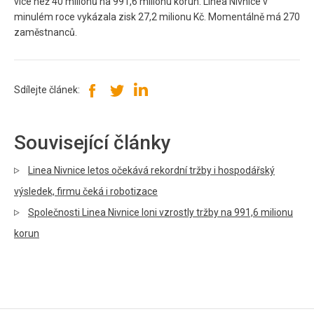
více než 40 milionů na 991,6 milionu korun. Linea Nivnice v
minulém roce vykázala zisk 27,2 milionu Kč. Momentálně má 270
zaměstnanců.
Sdílejte článek:
Související články
Linea Nivnice letos očekává rekordní tržby i hospodářský
výsledek, firmu čeká i robotizace
Společnosti Linea Nivnice loni vzrostly tržby na 991,6 milionu
korun