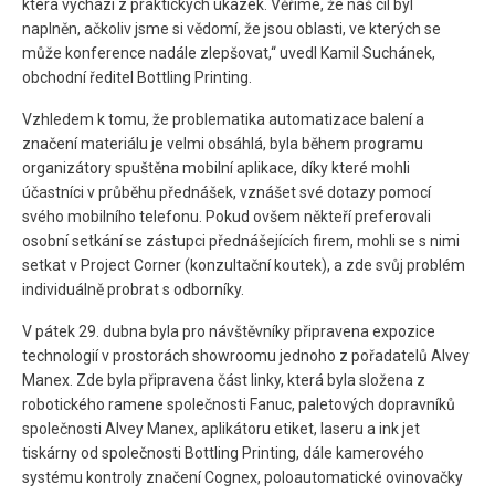
která vychází z praktických ukázek. Věříme, že náš cíl byl
naplněn, ačkoliv jsme si vědomí, že jsou oblasti, ve kterých se
může konference nadále zlepšovat,“ uvedl Kamil Suchánek,
obchodní ředitel Bottling Printing.
Vzhledem k tomu, že problematika automatizace balení a
značení materiálu je velmi obsáhlá, byla během programu
organizátory spuštěna mobilní aplikace, díky které mohli
účastníci v průběhu přednášek, vznášet své dotazy pomocí
svého mobilního telefonu. Pokud ovšem někteří preferovali
osobní setkání se zástupci přednášejících firem, mohli se s nimi
setkat v Project Corner (konzultační koutek), a zde svůj problém
individuálně probrat s odborníky.
V pátek 29. dubna byla pro návštěvníky připravena expozice
technologií v prostorách showroomu jednoho z pořadatelů Alvey
Manex. Zde byla připravena část linky, která byla složena z
robotického ramene společnosti Fanuc, paletových dopravníků
společnosti Alvey Manex, aplikátoru etiket, laseru a ink jet
tiskárny od společnosti Bottling Printing, dále kamerového
systému kontroly značení Cognex, poloautomatické ovinovačky