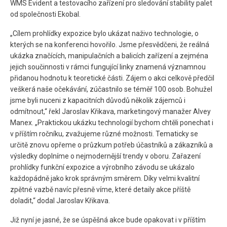
WMS Evident a testovacího zařízení pro sledování stability palet
od společnosti Ekobal.
„Cílem prohlídky expozice bylo ukázat naživo technologie, o
kterých se na konferenci hovořilo. Jsme přesvědčeni, že reálná
ukázka značících, manipulačních a balicích zařízení a zejména
jejich součinnosti v rámci fungující linky znamená významnou
přidanou hodnotu k teoretické části. Zájem o akci celkově předčil
veškerá naše očekávání, zúčastnilo se téměř 100 osob. Bohužel
jsme byli nuceni z kapacitních důvodů několik zájemců i
odmítnout,“ řekl Jaroslav Křikava, marketingový manažer Alvey
Manex. „Praktickou ukázku technologií bychom chtěli ponechat i
v příštím ročníku, zvažujeme různé možnosti. Tematicky se
určitě znovu opřeme o průzkum potřeb účastníků a zákazníků a
výsledky doplníme o nejmodernější trendy v oboru. Zařazení
prohlídky funkční expozice a výrobního závodu se ukázalo
každopádně jako krok správným směrem. Díky velmi kvalitní
zpětné vazbě navíc přesně víme, které detaily akce příště
doladit,“ dodal Jaroslav Křikava.
Již nyní je jasné, že se úspěšná akce bude opakovat i v příštím