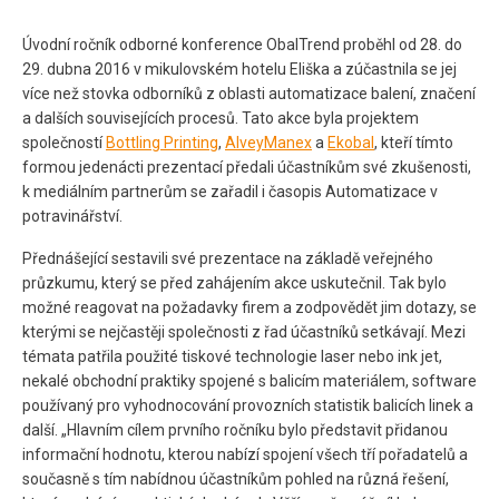
Úvodní ročník odborné konference ObalTrend proběhl od 28. do
29. dubna 2016 v mikulovském hotelu Eliška a zúčastnila se jej
více než stovka odborníků z oblasti automatizace balení, značení
a dalších souvisejících procesů. Tato akce byla projektem
společností
Bottling Printing
,
AlveyManex
a
Ekobal
, kteří tímto
formou jedenácti prezentací předali účastníkům své zkušenosti,
k mediálním partnerům se zařadil i časopis Automatizace v
potravinářství.
Přednášející sestavili své prezentace na základě veřejného
průzkumu, který se před zahájením akce uskutečnil. Tak bylo
možné reagovat na požadavky firem a zodpovědět jim dotazy, se
kterými se nejčastěji společnosti z řad účastníků setkávají. Mezi
témata patřila použité tiskové technologie laser nebo ink jet,
nekalé obchodní praktiky spojené s balicím materiálem, software
používaný pro vyhodnocování provozních statistik balicích linek a
další. „Hlavním cílem prvního ročníku bylo představit přidanou
informační hodnotu, kterou nabízí spojení všech tří pořadatelů a
současně s tím nabídnou účastníkům pohled na různá řešení,