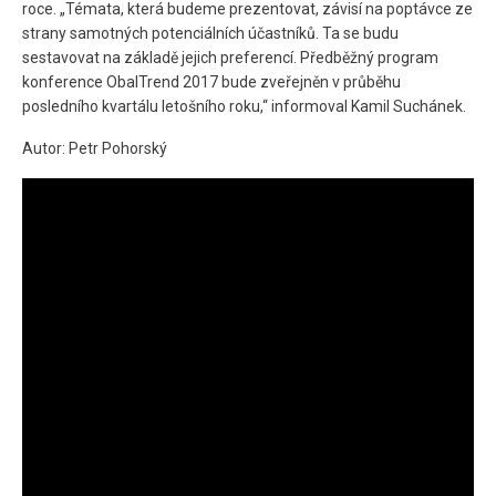
roce. „Témata, která budeme prezentovat, závisí na poptávce ze
strany samotných potenciálních účastníků. Ta se budu
sestavovat na základě jejich preferencí. Předběžný program
konference ObalTrend 2017 bude zveřejněn v průběhu
posledního kvartálu letošního roku,“ informoval Kamil Suchánek.
Autor: Petr Pohorský