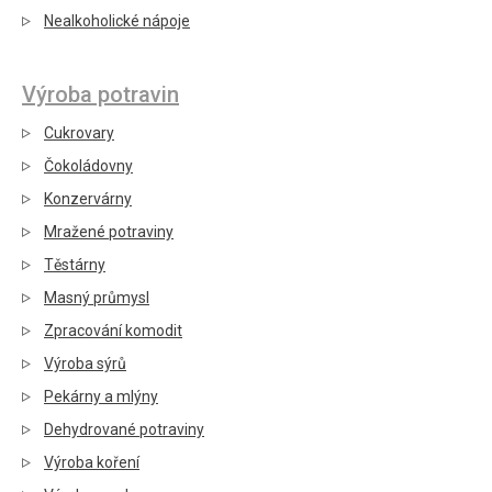
Nealkoholické nápoje
Výroba potravin
Cukrovary
Čokoládovny
Konzervárny
Mražené potraviny
Těstárny
Masný průmysl
Zpracování komodit
Výroba sýrů
Pekárny a mlýny
Dehydrované potraviny
Výroba koření