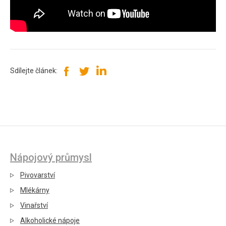
Sdílejte článek:
Nápojový průmysl
Pivovarství
Mlékárny
Vinařství
Alkoholické nápoje