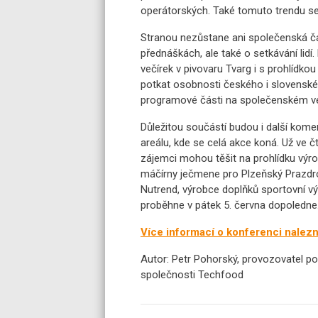
operátorských. Také tomuto trendu se 
Stranou nezůstane ani společenská čá
přednáškách, ale také o setkávání lidí
večírek v pivovaru Tvarg i s prohlídko
potkat osobnosti českého i slovensk
programové části na společenském ve
Důležitou součástí budou i další kome
areálu, kde se celá akce koná. Už ve 
zájemci mohou těšit na prohlídku výro
máčírny ječmene pro Plzeňský Prazdro
Nutrend, výrobce doplňků sportovní vý
proběhne v pátek 5. června dopoledne
Více informací o konferenci nalez
Autor: Petr Pohorský, provozovatel po
společnosti Techfood