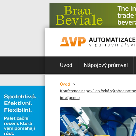
Úvod
Nápojový průmysl
Úvod
Konference napoví, co čeká výrobce potrav
inteligence