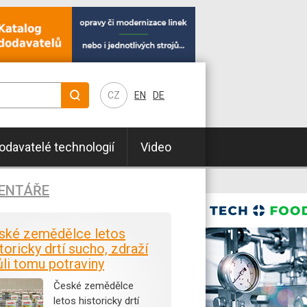
CZ
EN
DE
odavatelé technologií
Video
ENTÁŘE
ské zemědělce letos
toricky drtí sucho, zdraží
ůli tomu potraviny
České zemědělce
letos historicky drtí