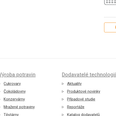
Výroba potravin
Dodavatelé technologií
Cukrovary
Aktuality
Čokoládovny
Produktové novinky
Konzervárny
Případové studie
Mražené potraviny
Reportáže
Těstárny
Katalog dodavatelů