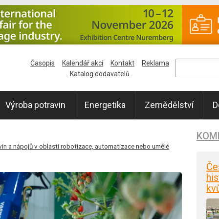
Časopis
Kalendář akcí
Kontakt
Reklama
Katalog dodavatelů
Výroba potravin
Energetika
Zemědělství
D
KOM
in a nápojů v oblasti robotizace, automatizace nebo umělé
Če
his
kv