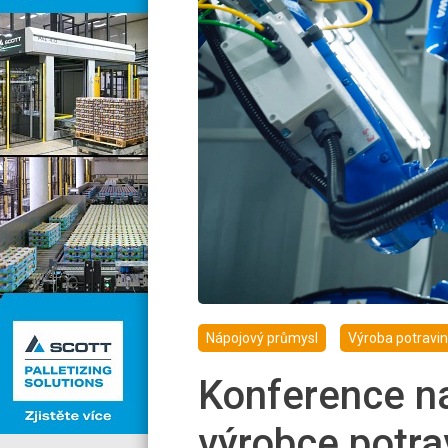
Nápojový průmysl
Výroba potravin
Konference na
výrobce potrav