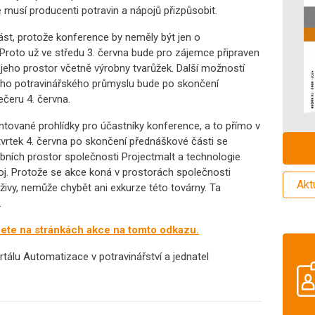
musí producenti potravin a nápojů přizpůsobit.
st, protože konference by neměly být jen o
. Proto už ve středu 3. června bude pro zájemce připraven
u jeho prostor včetně výrobny tvarůžek. Další možností
ého potravinářského průmyslu bude po skončení
čeru 4. června.
ntované prohlídky pro účastníky konference, a to přímo v
čtvrtek 4. června po skončení přednáškové části se
bních prostor společnosti Projectmalt a technologie
j. Protože se akce koná v prostorách společnosti
Akt
živy, nemůže chybět ani exkurze této továrny. Ta
.
nete na stránkách akce na tomto odkazu.
rtálu Automatizace v potravinářství a jednatel