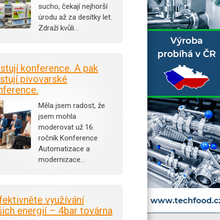
sucho, čekají nejhorší
úrodu až za desítky let.
Zdraží kvůli…
istují konference. A pak
stují pivovarské
nference.
Měla jsem radost, že
jsem mohla
moderovat už 16.
ročník Konference
Automatizace a
modernizace…
fektivněte využívání
šich energií – 4bar továrna