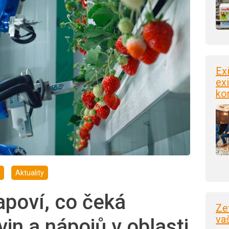
Ex
exi
ko
Aktuality
poví, co čeká
Ze
va
in a nápojů v oblasti