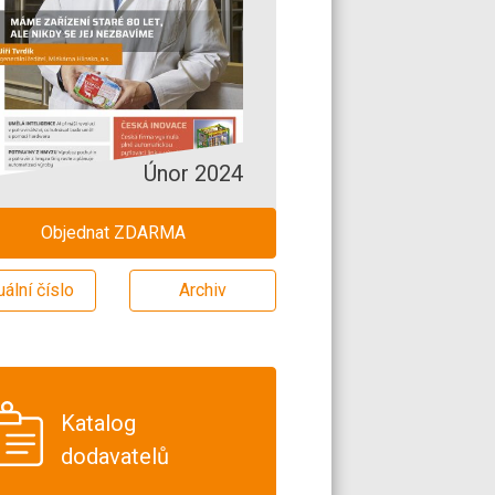
Únor 2024
Objednat ZDARMA
uální číslo
Archiv
Katalog
dodavatelů