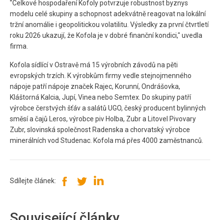
"Celkové hospodaření Kofoly potvrzuje robustnost byznys
modelu celé skupiny a schopnost adekvátně reagovat na lokální
tržní anomálie i geopolitickou volatilitu. Výsledky za první čtvrtletí
roku 2026 ukazují, že Kofola je v dobré finanční kondici," uvedla
firma.
Kofola sídlící v Ostravě má 15 výrobních závodů na pěti
evropských trzích. K výrobkům firmy vedle stejnojmenného
nápoje patří nápoje značek Rajec, Korunní, Ondrášovka,
Kláštorná Kalcia, Jupí, Vinea nebo Semtex. Do skupiny patří
výrobce čerstvých šťáv a salátů UGO, český producent bylinných
směsí a čajů Leros, výrobce piv Holba, Zubr a Litovel Pivovary
Zubr, slovinská společnost Radenska a chorvatský výrobce
minerálních vod Studenac. Kofola má přes 4000 zaměstnanců.
Sdílejte článek:
Související články