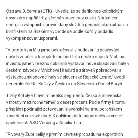
Ostrava 3. června (ČTK) - Uvedla, že se dařilo nealkoholickým
novinkám napříč trhy, včetně variant bez cukru. Nárůst cen
energií a vstupních surovin daný složitou geopolitickou situací a
konfliktem na Blízkém východě se podle Kofoly podařilo
vykompenzovat úsporami.
"V tomto kvartálu jsme pokračovali v budování a posilování
našich značek a kompletního portfolia nealko nápojů. V oblasti
investic jsme v březnu dokončili výstavbu nové skladovací haly v
českém závodě v Mnichově Hradišti a zároveň pokračovali s
výstavbou skladovací haly ve slovenské Rajecké Lesné," uvedl
generální ředitel Kofoly v Česku a na Slovensku Daniel Buryš.
Tržby Kofoly v hlavním nealko segmentu Česka a Slovenska
vzrostly meziročně téměř o deset procent. Podle firmy k tomu
přispělo i počínající zotavování slovenského trhu po loňském
zavedení cukrové daně. K dalšímu růstu napomohly akvizice
společností ASO Vending a Nobilis Tilia.
"Pivovary Zubr čelily v prvním čtvrtletí propadu na exportních