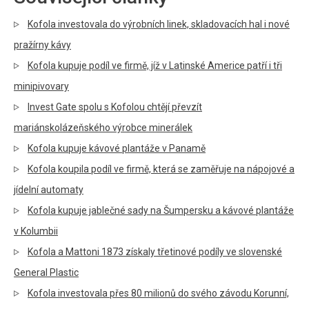
Kofola investovala do výrobních linek, skladovacích hal i nové
pražírny kávy
Kofola kupuje podíl ve firmě, jíž v Latinské Americe patří i tři
minipivovary
Invest Gate spolu s Kofolou chtějí převzít
mariánskolázeňského výrobce minerálek
Kofola kupuje kávové plantáže v Panamě
Kofola koupila podíl ve firmě, která se zaměřuje na nápojové a
jídelní automaty
Kofola kupuje jablečné sady na Šumpersku a kávové plantáže
v Kolumbii
Kofola a Mattoni 1873 získaly třetinové podíly ve slovenské
General Plastic
Kofola investovala přes 80 milionů do svého závodu Korunní,