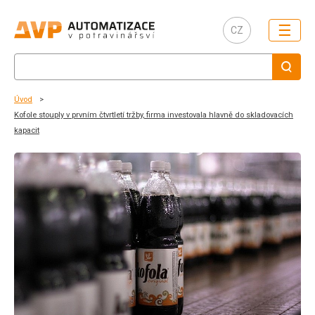
☰
CZ
Úvod
Kofole stouply v prvním čtvrtletí tržby, firma investovala hlavně do skladovacích
kapacit