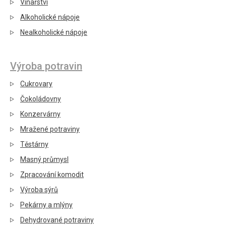
Vinařství
Alkoholické nápoje
Nealkoholické nápoje
Výroba potravin
Cukrovary
Čokoládovny
Konzervárny
Mražené potraviny
Těstárny
Masný průmysl
Zpracování komodit
Výroba sýrů
Pekárny a mlýny
Dehydrované potraviny