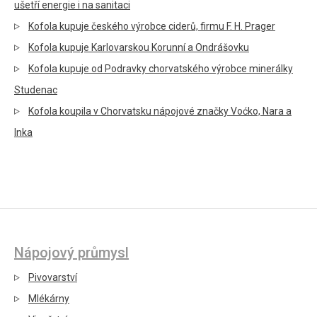
ušetří energie i na sanitaci
Kofola kupuje českého výrobce ciderů, firmu F. H. Prager
Kofola kupuje Karlovarskou Korunní a Ondrášovku
Kofola kupuje od Podravky chorvatského výrobce minerálky
Studenac
Kofola koupila v Chorvatsku nápojové značky Voćko, Nara a
Inka
Nápojový průmysl
Pivovarství
Mlékárny