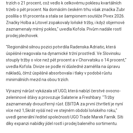
trzích o 21 procent, což vedlo k celkovému poklesu kvartálních
tržeb o pět procent. Na domácím českém trhu však značka Zubr
posílila o tři procenta a stala se šampionem soutěže Pivex 2026.
Značky Holba a Litovel zopakovaly loňské tržby, i když objemově
zaznamenaly mírný pokles," uvedla Kofola. Pivům nadále rostl
prodej plechovek.
"Regionálně silnou pozici potvrdila Radenska Adriatic, která
úspěšně reagovala na dynamické tržní prostředí. Ve Slovinsku
stouply tržby o více než pět procent a v Chorvatsku o 14 procent,"
uvedla Kofola. Divize se podle ní důsledně zaměřila na úpravu
nákladů, čímž úspěšně absorbovala i tlaky v podobě růstu
minimálních mezd na obou trzích.
Výrazný nárůst vykázala síť UGO, která nabízí čerstvé ovocno-
zeleninové šťávy a provozuje Salaterie a Freshbary. "Tržby
zaznamenaly dvouciferný růst. EBITDA za první čtvrtletí je nyní
více než 1,5krát vyšší než ve stejném období loňského roku,"
uvedl generální ředitel společnosti UGO Trade Marek Farník. Síti
díky expanzi nabídky jídel rostl i prodej baleného sortimentu.