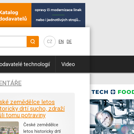
CZ
EN
DE
odavatelé technologií
Video
ENTÁŘE
ské zemědělce letos
toricky drtí sucho, zdraží
ůli tomu potraviny
České zemědělce
letos historicky drtí