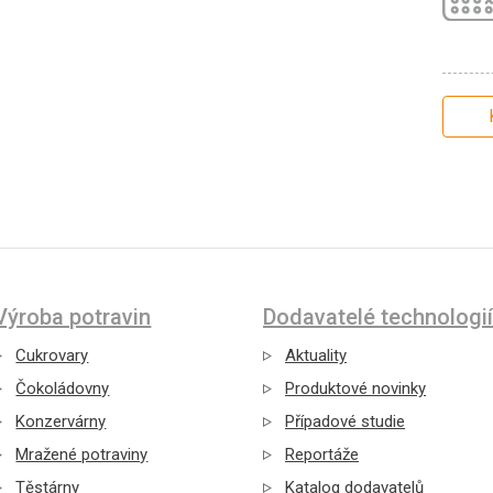
Výroba potravin
Dodavatelé technologií
Cukrovary
Aktuality
Čokoládovny
Produktové novinky
Konzervárny
Případové studie
Mražené potraviny
Reportáže
Těstárny
Katalog dodavatelů