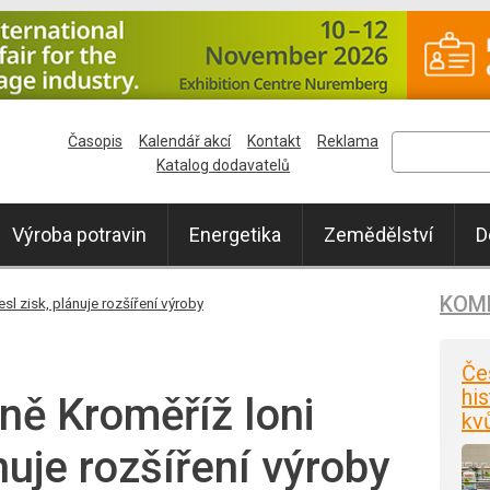
Časopis
Kalendář akcí
Kontakt
Reklama
Katalog dodavatelů
Výroba potravin
Energetika
Zemědělství
D
KOM
l zisk, plánuje rozšíření výroby
Če
his
ě Kroměříž loni
kv
ánuje rozšíření výroby