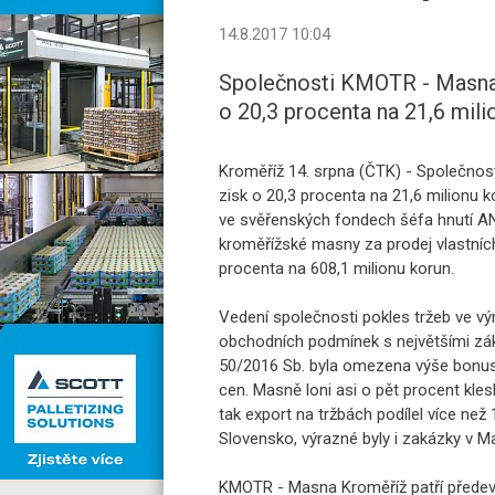
14.8.2017 10:04
Společnosti KMOTR - Masna K
o 20,3 procenta na 21,6 mili
Kroměříž 14. srpna (ČTK) - Společnos
zisk o 20,3 procenta na 21,6 milionu ko
ve svěřenských fondech šéfa hnutí ANO
kroměřížské masny za prodej vlastních 
procenta na 608,1 milionu korun.
Vedení společnosti pokles tržeb ve v
obchodních podmínek s největšími zák
50/2016 Sb. byla omezena výše bonu
cen. Masně loni asi o pět procent kle
tak export na tržbách podílel více než
Slovensko, výrazné byly i zakázky v 
KMOTR - Masna Kroměříž patří předev