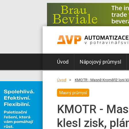
Úvod
Nápojový průmysl
Úvod
KMOTR - Masně Kroměříž loni kles
Masný průmysl
KMOTR - Masn
klesl zisk, pl