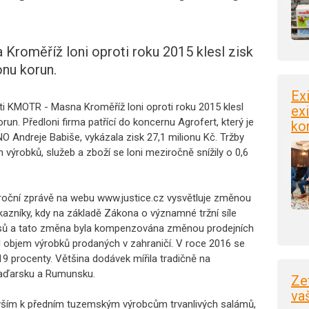
roměříž loni oproti roku 2015 klesl zisk
onu korun.
Ex
ti KMOTR - Masna Kroměříž loni oproti roku 2015 klesl
exi
run. Předloni firma patřící do koncernu Agrofert, který je
ko
 Andreje Babiše, vykázala zisk 27,1 milionu Kč. Tržby
výrobků, služeb a zboží se loni meziročně snížily o 0,6
ýroční zprávě na webu www.justice.cz vysvětluje změnou
azníky, kdy na základě Zákona o významné tržní síle
sů a tato změna byla kompenzována změnou prodejních
sl objem výrobků prodaných v zahraničí. V roce 2016 se
 19 procenty. Většina dodávek mířila tradičně na
Maďarsku a Rumunsku.
Ze
va
ším k předním tuzemským výrobcům trvanlivých salámů,