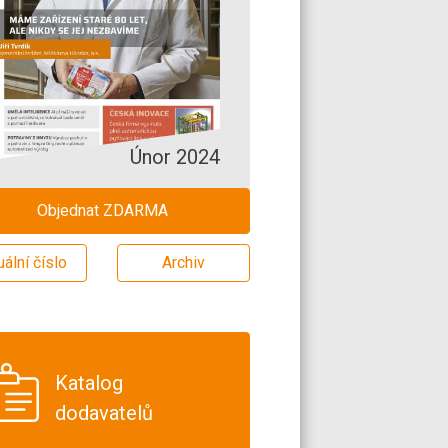
Únor 2024
Objednat ZDARMA
uální číslo
Archiv
Katalog
dodavatelů