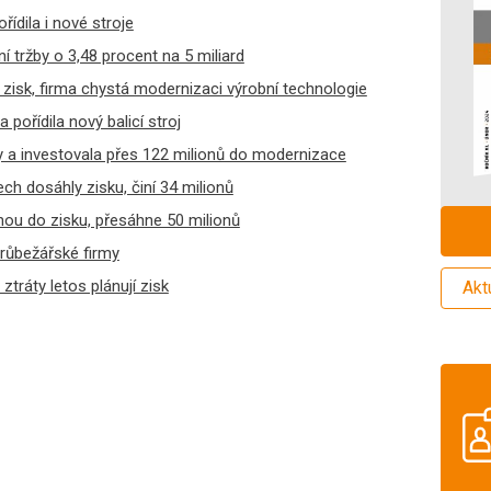
řídila i nové stroje
 tržby o 3,48 procent na 5 miliard
zisk, firma chystá modernizaci výrobní technologie
 pořídila nový balicí stroj
y a investovala přes 122 milionů do modernizace
ech dosáhly zisku, činí 34 milionů
nou do zisku, přesáhne 50 milionů
drůbežářské firmy
ztráty letos plánují zisk
Akt