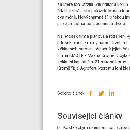
za které loni utržila 548 milionů kor
čítal bezmála sto položek. Masna loni 
dva méně. Nejvýznamnější loňskou inv
pro zaměstnance a administrativou.
Na letošek firma plánovala rozšíření 
letošek plánuje mírný nárůst tržeb a u
základních surovin, případně jejich čá
Firma KMOTR - Masna Kroměříž byla za
základní kapitál činí 21 milionů kor
Kroměříž je Agrofert, kterému loni kles
Sdílejte článek:
Související články
Kosteleckým uzeninám loni vzrostl 