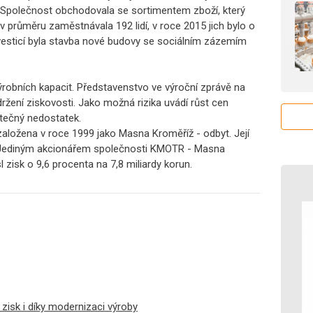
un. Společnost obchodovala se sortimentem zboží, který
v průměru zaměstnávala 192 lidí, v roce 2015 jich bylo o
esticí byla stavba nové budovy se sociálním zázemím
výrobních kapacit. Představenstvo ve výroční zprávě na
držení ziskovosti. Jako možná rizika uvádí růst cen
stečný nedostatek.
ložena v roce 1999 jako Masna Kroměříž - odbyt. Její
un. Jediným akcionářem společnosti KMOTR - Masna
l zisk o 9,6 procenta na 7,8 miliardy korun.
zisk i díky modernizaci výroby