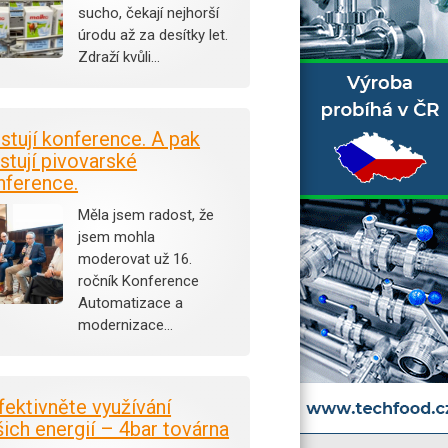
sucho, čekají nejhorší
úrodu až za desítky let.
Zdraží kvůli…
istují konference. A pak
stují pivovarské
nference.
Měla jsem radost, že
jsem mohla
moderovat už 16.
ročník Konference
Automatizace a
modernizace…
fektivněte využívání
šich energií – 4bar továrna