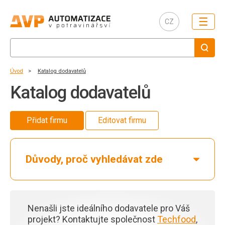
☰
CZ
Úvod
Katalog dodavatelů
Katalog dodavatelů
Přidat firmu
Editovat firmu
Důvody, proč vyhledávat zde
Nenašli jste ideálního dodavatele pro Váš
projekt?
Kontaktujte společnost
Techfood
,