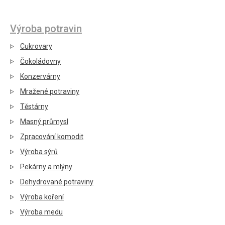
Výroba potravin
Cukrovary
Čokoládovny
Konzervárny
Mražené potraviny
Těstárny
Masný průmysl
Zpracování komodit
Výroba sýrů
Pekárny a mlýny
Dehydrované potraviny
Výroba koření
Výroba medu