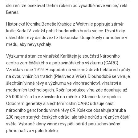
sklizeň lze očekávat třetím rokem po výsadbě nové vinice," řekl
Beneš.
Historická Kronika Beneše Krabice z Weitmile popisuje záměr
krále Karla IV. založit poblíž budoucího hradu vinice. První řízky
ušlechtilé révy dal dovézt z Rakouska. Údajně byly namočené v
medu, aby nevysychaly.
Výzkumná stanice vinařská Karlštejn je součástí Národního
centra zemědělského a potravinářského výzkumu (CARC).
Vznikla v roce 1919. Hospodaří na více než devíti hektarech půdy
na dvou viničních tratích (Plešivec a Vrše). Dlouhodobě se věnuje
šlechtění vinné révy a výzkumu ve vinohradnictví, vinařství a
moderních technologiích. Roční produkce vína zde dosahuje až
35.000 litrů, a to v závislosti na ročníku. Stanice také spolu s
Odborem genetiky a šlechtění rostlin CARC udržuje část
národního genofondu vinné révy ČR. Kolekce obsahuje zhruba
200 nejen starých českých odrůd, ale také odrůd z různých částí
světa. Vybrané klony vinné révy pěti odrůd jsou uchovávány
přímo naživo v polní kolekci.