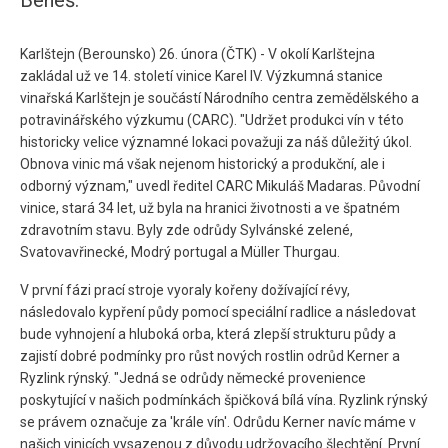
Beneš.
Karlštejn (Berounsko) 26. února (ČTK) - V okolí Karlštejna
zakládal už ve 14. století vinice Karel IV. Výzkumná stanice
vinařská Karlštejn je součástí Národního centra zemědělského a
potravinářského výzkumu (CARC). "Udržet produkci vín v této
historicky velice významné lokaci považuji za náš důležitý úkol.
Obnova vinic má však nejenom historický a produkční, ale i
odborný význam," uvedl ředitel CARC Mikuláš Madaras. Původní
vinice, stará 34 let, už byla na hranici životnosti a ve špatném
zdravotním stavu. Byly zde odrůdy Sylvánské zelené,
Svatovavřinecké, Modrý portugal a Müller Thurgau.
V první fázi prací stroje vyoraly kořeny dožívající révy,
následovalo kypření půdy pomocí speciální radlice a následovat
bude vyhnojení a hluboká orba, která zlepší strukturu půdy a
zajistí dobré podmínky pro růst nových rostlin odrůd Kerner a
Ryzlink rýnský. "Jedná se odrůdy německé provenience
poskytující v našich podmínkách špičková bílá vína. Ryzlink rýnský
se právem označuje za 'krále vín'. Odrůdu Kerner navíc máme v
našich vinicích vysazenou z důvodu udržovacího šlechtění. První