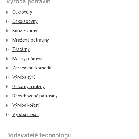
Výroba potravin
Cukrovary
Čokoládovny
Konzervárny
Mražené potraviny
Těstárny
Masný průmysl
Zpracování komodit
Výroba sýrů
Pekárny a mlýny
Dehydrované potraviny
Výroba koření
Výroba medu
Dodavatelé technologií