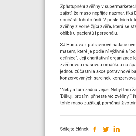
Zpřístupnění zvěřiny v supermarketech
zajistí, že maso nepřijde nazmar, říká E
součástí tohoto úsilí. V posledních l
zvěřiny z volně žijící zvěře, která se 
oblibě u pacientů i personálu.
SJ Huntová z potravinové nadace uved
masem, které je podle ní výživné a "p
definice". Její charitativní organizace
zvěřinovou masovou omáčkou na špaget
jednou zúčastnila akce potravinové ba
konzervovaných sardinek, konzervovaný
"Nebyla tam žádná vejce. Nebyl tam žádn
'Děkuji, prosím, přineste víc zvěřiny'," 
tohle maso zužitkují, pomáhají životní
Sdílejte článek: