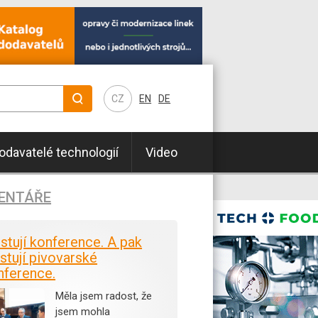
CZ
EN
DE
odavatelé technologií
Video
ENTÁŘE
istují konference. A pak
stují pivovarské
nference.
Měla jsem radost, že
jsem mohla