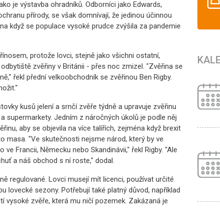
jako je výstavba ohradníků. Odborníci jako Edwards,
ochranu přírody, se však domnívají, že jedinou účinnou
éna když se populace vysoké prudce zvýšila za pandemie
řínosem, protože lovci, stejně jako všichni ostatní,
KAL
 odbytiště zvěřiny v Británii - přes noc zmizel. "Zvěřina se
dně," řekl přední velkoobchodník se zvěřinou Ben Rigby.
ožit."
ovky kusů jelení a srnčí zvěře týdně a upravuje zvěřinu
 a supermarkety. Jedním z náročných úkolů je podle něj
inu, aby se objevila na více talířích, zejména když brexit
to masa. "Ve skutečnosti nejsme národ, který by ve
ko ve Francii, Německu nebo Skandinávii," řekl Rigby. "Ale
 chuť a náš obchod s ní roste," dodal.
přísně regulované. Lovci musejí mít licenci, používat určité
u lovecké sezony. Potřebují také platný důvod, například
tí vysoké zvěře, která mu ničí pozemek. Zakázaná je