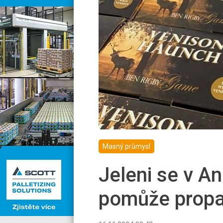
Masný průmysl
Jeleni se v An
pomůže propa