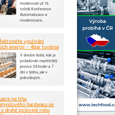
moderovat už 16.
ročník Konference
Automatizace a
modernizace…
fektivněte využívání
šich energií – 4bar továrna
V dnešní době, kde je
požadován nepřetržitý
provoz 24 hodin a 7
dní v týdnu, jak v
jednotlivých…
tuace na trhu
ůmyslového hardwaru se
i v druhé polovině roku