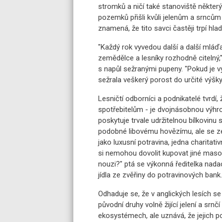
stromků a ničí také stanoviště některý
pozemků přišli kvůli jelenům a srnců
znamená, že tito savci častěji trpí h
"Každý rok vyvedou další a další mláďa
zemědělce a lesníky rozhodně citelný,
s napůl sežranými pupeny. "Pokud je vy
sežrala veškerý porost do určité výšky
Lesničtí odborníci a podnikatelé tvrdí
spotřebitelům - je dvojnásobnou výh
poskytuje trvale udržitelnou bílkovin
podobné libovému hovězímu, ale se ze
jako luxusní potravina, jedna charitativn
si nemohou dovolit kupovat jiné maso.
nouzi?" ptá se výkonná ředitelka nada
jídla ze zvěřiny do potravinových bank.
Odhaduje se, že v anglických lesích se
původní druhy volně žijící jelení a srnčí
ekosystémech, ale uznává, že jejich po