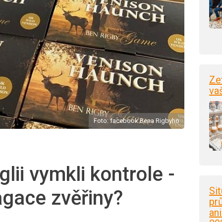
Ze
va
Foto: facebook Bena Rigbyho
glii vymkli kontrole -
Si
gace zvěřiny?
pr
an