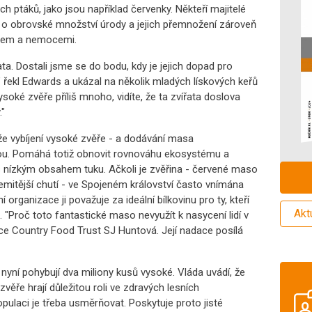
ch ptáků, jako jsou například červenky. Někteří majitelé
m o obrovské množství úrody a jejich přemnožení zároveň
ladem a nemocemi.
ta. Dostali jsme se do bodu, kdy je jejich dopad pro
" řekl Edwards a ukázal na několik mladých lískových keřů
soké zvěře příliš mnoho, vidíte, že ta zvířata doslova
."
, že vybíjení vysoké zvěře - a dodávání masa
rou. Pomáhá totiž obnovit rovnováhu ekosystému a
u s nízkým obsahem tuku. Ačkoli je zvěřina - červené maso
mitější chutí - ve Spojeném království často vnímána
í organizace ji považuje za ideální bílkovinu pro ty, kteří
Akt
 "Proč toto fantastické maso nevyužít k nasycení lidí v
ce Country Food Trust SJ Huntová. Její nadace posílá
 nyní pohybují dva miliony kusů vysoké. Vláda uvádí, že
 zvěře hrají důležitou roli ve zdravých lesních
pulaci je třeba usměrňovat. Poskytuje proto jisté