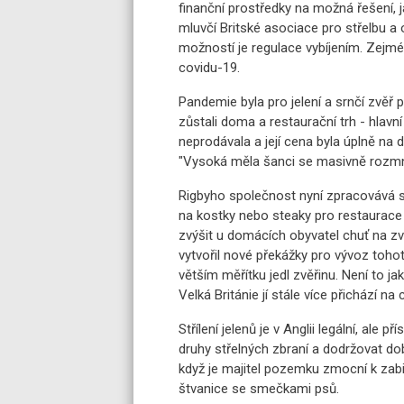
finanční prostředky na možná řešení, 
mluvčí Britské asociace pro střelbu a 
možností je regulace vybíjením. Zejm
covidu-19.
Pandemie byla pro jelení a srnčí zvěř p
zůstali doma a restaurační trh - hlavní
neprodávala a její cena byla úplně na 
"Vysoká měla šanci se masivně rozmn
Rigbyho společnost nyní zpracovává st
na kostky nebo steaky pro restaurace
zvýšit u domácích obyvatel chuť na zvěř
vytvořil nové překážky pro vývoz toho
větším měřítku jedl zvěřinu. Není to ja
Velká Británie jí stále více přichází na
Střílení jelenů je v Anglii legální, ale 
druhy střelných zbraní a dodržovat dob
když je majitel pozemku zmocní k zabi
štvanice se smečkami psů.