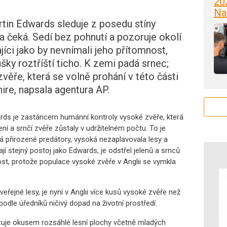
20
Na
in Edwards sleduje z posedu stíny
a čeká. Sedí bez pohnutí a pozoruje okolí
íci jako by nevnímali jeho přítomnost,
šky roztříští ticho. K zemi padá srnec;
ěře, která se volně prohání v této části
ire, napsala agentura AP.
rds je zastáncem humánní kontroly vysoké zvěře, která
elení a srnčí zvěře zůstaly v udržitelném počtu. To je
má přirozené predátory, vysoká nezaplavovala lesy a
í stejný postoj jako Edwards, je odstřel jelenů a srnců
st, protože populace vysoké zvěře v Anglii se vymkla
veřejné lesy, je nyní v Anglii více kusů vysoké zvěře než
podle úředníků ničivý dopad na životní prostředí.
je okusem rozsáhlé lesní plochy včetně mladých