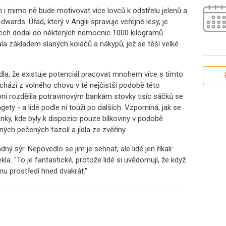
 i mimo ně bude motivovat více lovců k odstřelu jelenů a
dwards. Úřad, který v Anglii spravuje veřejné lesy, je
etech dodal do některých nemocnic 1000 kilogramů
stala základem slaných koláčů a nákypů, jež se těší velké
la, že existuje potenciál pracovat mnohem více s tímto
ochází z volného chovu v té nejčistší podobě této
 loni rozdělila potravinovým bankám stovky tisíc sáčků se
y - a lidé podle ní touží po dalších. Vzpomíná, jak se
nky, kde byly k dispozici pouze bílkoviny v podobě
ch pečených fazolí a jídla ze zvěřiny.
ý sýr. Nepovedlo se jim je sehnat, ale lidé jen říkali:
řekla. "To je fantastické, protože lidé si uvědomují, že když
mu prostředí hned dvakrát."