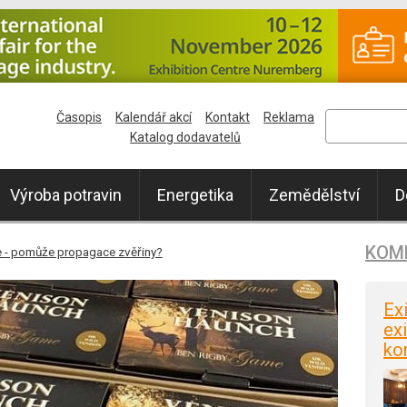
Časopis
Kalendář akcí
Kontakt
Reklama
Katalog dodavatelů
Výroba potravin
Energetika
Zemědělství
D
KOM
ole - pomůže propagace zvěřiny?
Ex
exi
ko