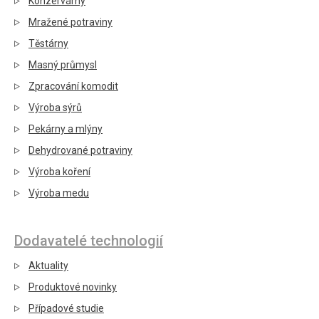
Konzervárny
Mražené potraviny
Těstárny
Masný průmysl
Zpracování komodit
Výroba sýrů
Pekárny a mlýny
Dehydrované potraviny
Výroba koření
Výroba medu
Dodavatelé technologií
Aktuality
Produktové novinky
Případové studie