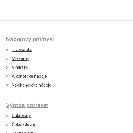
Nápojový průmysl
Pivovarství
Mlékárny
Vinařství
Alkoholické nápoje
Nealkoholické nápoje
Výroba potravin
Cukrovary
Čokoládovny