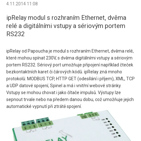
4.11.2014 11:08
ipRelay modul s rozhraním Ethernet, dvěma
relé a digitálními vstupy a sériovým portem
RS232
ipRelay od Papoucha je modul s rozhraním Ethernet, dvěma relé,
které mohou spínat 230V, s dvěma digitálními vstupy a sériovým
portem RS232. Sériový port umožňuje připojení například čteček
bezkontaktních karet či čárových kódů. ipRelay zná mnoho
protokolů: MODBUS TCP, HTTP GET (odesílání i příjem), XML, TCP
a UDP datové spojení, Spinel a má i vnitřní webové stránky.
Vstupy se mohou chovat i jako čítače impulsů. Výstupy lze
sepnout trvale nebo na předem danou dobu, což umožňuje jejich
automatické vypnutí při ztrátě spojení.