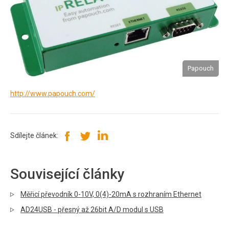
Papouch
http://www.papouch.com/
Sdílejte článek:
Související články
Měřicí převodník 0-10V, 0(4)-20mA s rozhraním Ethernet
AD24USB - přesný až 26bit A/D modul s USB