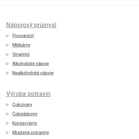
Nápojový průmysl
Pivovarství
Mlékárny
Vinařství
Alkoholické nápoje
Nealkoholické nápoje
Výroba potravin
Cukrovary
Čokoládovny
Konzervárny
Mražené potraviny