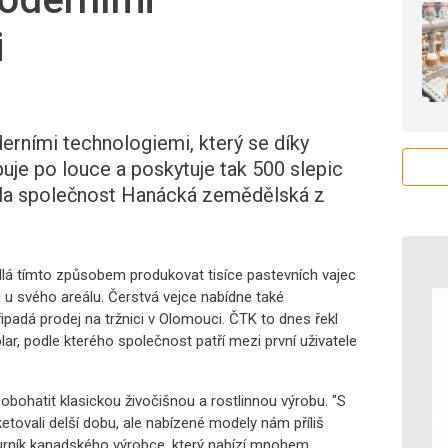
i
erními technologiemi, který se díky
je po louce a poskytuje tak 500 slepic
dila společnost Hanácká zemědělská z
lá tímto způsobem produkovat tisíce pastevních vajec
u svého areálu. Čerstvá vejce nabídne také
ipadá prodej na tržnici v Olomouci. ČTK to dnes řekl
ar, podle kterého společnost patří mezi první uživatele
obohatit klasickou živočišnou a rostlinnou výrobu. "S
tovali delší dobu, ale nabízené modely nám příliš
kurník kanadského výrobce, který nabízí mnohem