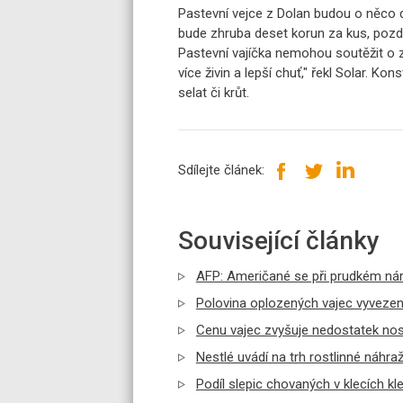
Pastevní vejce z Dolan budou o něco 
bude zhruba deset korun za kus, pozdě
Pastevní vajíčka nemohou soutěžit o 
více živin a lepší chuť," řekl Solar. Kon
selat či krůt.
Sdílejte článek:
Související články
AFP: Američané se při prudkém nárů
Polovina oplozených vajec vyvezen
Cenu vajec zvyšuje nedostatek nosn
Nestlé uvádí na trh rostlinné náhra
Podíl slepic chovaných v klecích kles