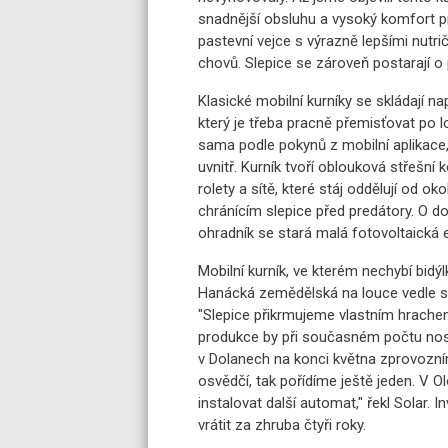
snadnější obsluhu a vysoký komfort pr
pastevní vejce s výrazně lepšími nutri
chovů. Slepice se zároveň postarají o 
Klasické mobilní kurníky se skládají n
který je třeba pracně přemisťovat po 
sama podle pokynů z mobilní aplikace,
uvnitř. Kurník tvoří oblouková střešní
rolety a sítě, které stáj oddělují od o
chránícím slepice před predátory. O d
ohradník se stará malá fotovoltaická e
Mobilní kurník, ve kterém nechybí bidý
Hanácká zemědělská na louce vedle s
"Slepice přikrmujeme vlastním hrach
produkce by při současném počtu nos
v Dolanech na konci května zprovozním
osvědčí, tak pořídíme ještě jeden. V 
instalovat další automat," řekl Solar. 
vrátit za zhruba čtyři roky.