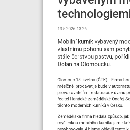
technologiem
13.5.2026 13:26
Mobilní kurník vybavený mod
vlastnímu pohonu sám pohybu
stále čerstvou pastvu, poří
Dolan na Olomoucku.
Olomouc 13. května (ČTK) - Firma hod
měsíčně, prodávat je bude v automatu 
provozovatelům restaurací, v úvahu př
ředitel Hanácké zemědělské Ondřej Sol
těchto moderních kurníků v Česku.
Zemědělská firma hledala způsob, jak 
myšlenkou mobilního kurníku jsme koke
nevyhovovaly. Až jsme objevili tento 