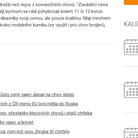
dražší než vejce z konvenčních chovů. "Zaváděcí cena
ji bychom se rádi pohybovali kolem 11 či 12 korun.
zákazníky svojí cenou, ale pouze kvalitou. Mají mnohem
KAL
strukci mobilního kurníku lze využít i pro chov brojlerů,
stu ceny vajec dávají na chov slepic
ých z ČR mimo EU loni mířila do Ruska
ic, přestavby klecových chovů i ptačí chřipka
žky vajec a krevet
á, nyní jich jsou zhruba tři čtvrtiny