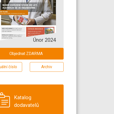
Únor 2024
Objednat ZDARMA
uální číslo
Archiv
Katalog
dodavatelů