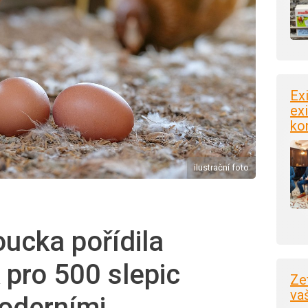
Ex
exi
ko
ilustrační foto
ucka pořídila
 pro 500 slepic
Ze
va
oderními