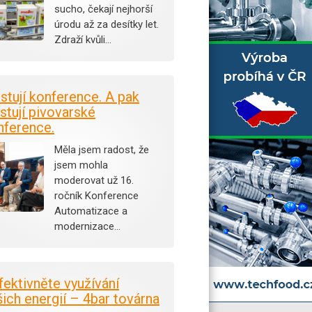
sucho, čekají nejhorší
úrodu až za desítky let.
Zdraží kvůli…
istují konference. A pak
stují pivovarské
nference.
Měla jsem radost, že
jsem mohla
moderovat už 16.
ročník Konference
Automatizace a
modernizace…
fektivněte využívání
šich energií – 4bar továrna