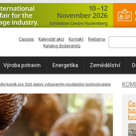
Časopis
Kalendář akcí
Kontakt
Reklama
Katalog dodavatelů
Výroba potravin
Energetika
Zemědělství
D
KOM
ilní kurník pro 500 slepic vybaveným moderními technologiemi
Če
his
kv