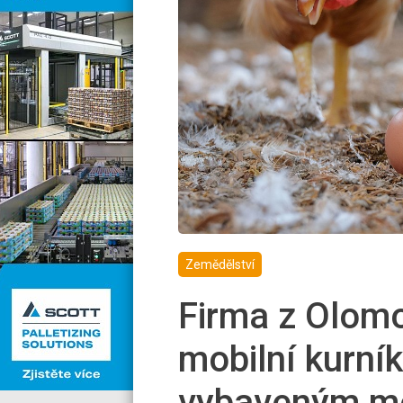
Zemědělství
Firma z Olomo
mobilní kurník
vybaveným m