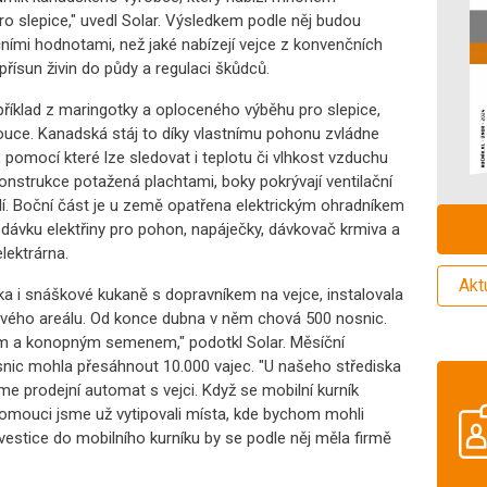
o slepice," uvedl Solar. Výsledkem podle něj budou
čními hodnotami, než jaké nabízejí vejce z konvenčních
přísun živin do půdy a regulaci škůdců.
apříklad z maringotky a oploceného výběhu pro slepice,
louce. Kanadská stáj to díky vlastnímu pohonu zvládne
 pomocí které lze sledovat i teplotu či vlhkost vzduchu
 konstrukce potažená plachtami, boky pokrývají ventilační
kolí. Boční část je u země opatřena elektrickým ohradníkem
odávku elektřiny pro pohon, napáječky, dávkovač krmiva a
lektrárna.
Akt
lka i snáškové kukaně s dopravníkem na vejce, instalovala
vého areálu. Od konce dubna v něm chová 500 nosnic.
em a konopným semenem," podotkl Solar. Měsíční
nic mohla přesáhnout 10.000 vajec. "U našeho střediska
e prodejní automat s vejci. Když se mobilní kurník
Olomouci jsme už vytipovali místa, kde bychom mohli
Investice do mobilního kurníku by se podle něj měla firmě