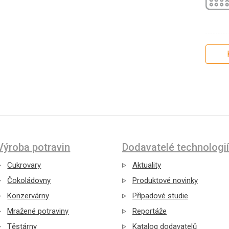
Výroba potravin
Dodavatelé technologií
Cukrovary
Aktuality
Čokoládovny
Produktové novinky
Konzervárny
Případové studie
Mražené potraviny
Reportáže
Těstárny
Katalog dodavatelů