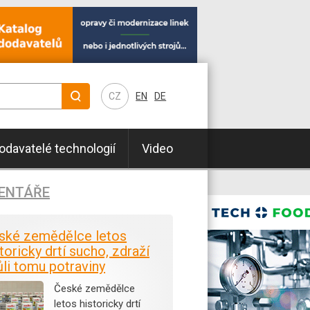
CZ
EN
DE
odavatelé technologií
Video
ENTÁŘE
ské zemědělce letos
toricky drtí sucho, zdraží
ůli tomu potraviny
České zemědělce
letos historicky drtí