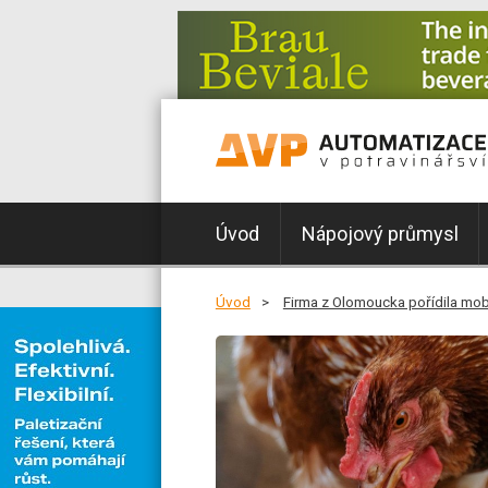
Úvod
Nápojový průmysl
Úvod
Firma z Olomoucka pořídila mob