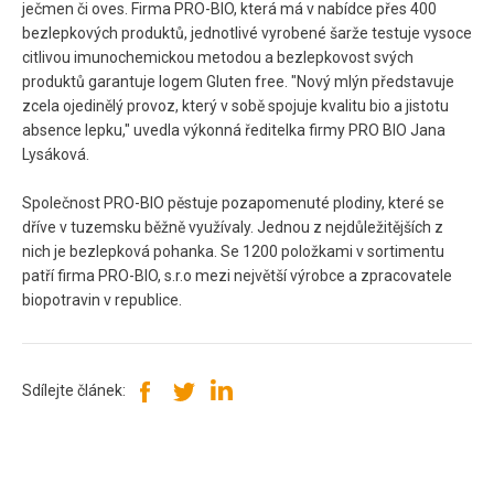
ječmen či oves. Firma PRO-BIO, která má v nabídce přes 400
bezlepkových produktů, jednotlivé vyrobené šarže testuje vysoce
citlivou imunochemickou metodou a bezlepkovost svých
produktů garantuje logem Gluten free. "Nový mlýn představuje
zcela ojedinělý provoz, který v sobě spojuje kvalitu bio a jistotu
absence lepku," uvedla výkonná ředitelka firmy PRO BIO Jana
Lysáková.
Společnost PRO-BIO pěstuje pozapomenuté plodiny, které se
dříve v tuzemsku běžně využívaly. Jednou z nejdůležitějších z
nich je bezlepková pohanka. Se 1200 položkami v sortimentu
patří firma PRO-BIO, s.r.o mezi největší výrobce a zpracovatele
biopotravin v republice.
Sdílejte článek: