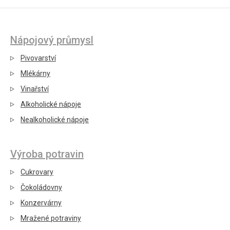
Nápojový průmysl
Pivovarství
Mlékárny
Vinařství
Alkoholické nápoje
Nealkoholické nápoje
Výroba potravin
Cukrovary
Čokoládovny
Konzervárny
Mražené potraviny