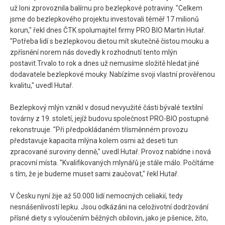
už loni zprovoznila balírnu pro bezlepkové potraviny. "Celkem
jsme do bezlepkového projektu investovali téměř 17 milionů
korun," řekl dnes ČTK spolumajitel firmy PRO BIO Martin Hutař.
"Potřeba lidí s bezlepkovou dietou mít skutečně čistou mouku a
zpřísnění norem nás dovedly k rozhodnutí tento mlýn
postavit.Trvalo to rok a dnes už nemusíme složitě hledat jiné
dodavatele bezlepkové mouky. Nabízíme svoji vlastní prověřenou
kvalitu," uvedl Hutař.
Bezlepkový mlýn vznikl v dosud nevyužité části bývalé textilní
továrny z 19. století, jejíž budovu společnost PRO-BIO postupně
rekonstruuje. "Při předpokládaném třísměnném provozu
představuje kapacita mlýna kolem osmi až deseti tun
zpracované suroviny denně," uvedl Hutař. Provoz nabídne i nová
pracovní místa. "Kvalifikovaných mlynářů je stále málo. Počítáme
s tím, že je budeme muset sami zaučovat," řekl Hutař.
V Česku nyní žije až 50.000 lidí nemocných celiakií, tedy
nesnášenlivostí lepku. Jsou odkázáni na celoživotní dodržování
přísné diety s vyloučením běžných obilovin, jako je pšenice, žito,