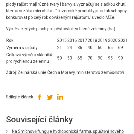
plody rajčat mají různé tvary i barvy a vyznačují se sladkou chutí,
kterou si zákazníci oblíbili. "Tuzemské produkty jsou tak schopny
konkurovat po celý rok dováženým rajčatům," uvedlo MZe.
Výměra krytých ploch pro pěstování rychlené zeleniny (ha)
Rok
2015
2016
2017
2018
2019
2020
2021
Výměra s rajčaty
21
24
36
40
60
65
69
Celková výměra skleníků
50
53
65
70
90
95
99
pro rychlenou zeleninu
Zdroj: Zelinářská unie Čech a Moravy, ministerstvo zemědělství
Sdílejte článek:
Související články
Na Smíchově funguje hydroponická farma, spuštění nového