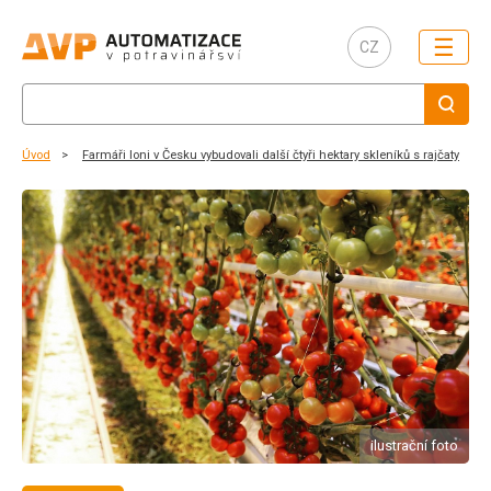
☰
CZ
Úvod
Farmáři loni v Česku vybudovali další čtyři hektary skleníků s rajčaty
ilustrační foto