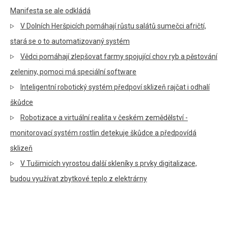
Manifesta se ale odkládá
V Dolních Heršpicích pomáhají růstu salátů sumečci afričtí,
stará se o to automatizovaný systém
Vědci pomáhají zlepšovat farmy spojující chov ryb a pěstování
zeleniny, pomoci má speciální software
Inteligentní robotický systém předpoví sklizeň rajčat i odhalí
škůdce
Robotizace a virtuální realita v českém zemědělství -
monitorovací systém rostlin detekuje škůdce a předpovídá
sklizeň
V Tušimicích vyrostou další skleníky s prvky digitalizace,
budou využívat zbytkové teplo z elektrárny