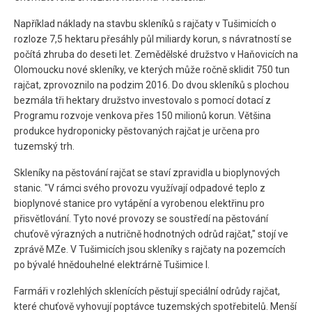
Například náklady na stavbu skleníků s rajčaty v Tušimicích o
rozloze 7,5 hektaru přesáhly půl miliardy korun, s návratností se
počítá zhruba do deseti let. Zemědělské družstvo v Haňovicích na
Olomoucku nové skleníky, ve kterých může ročně sklidit 750 tun
rajčat, zprovoznilo na podzim 2016. Do dvou skleníků s plochou
bezmála tři hektary družstvo investovalo s pomocí dotací z
Programu rozvoje venkova přes 150 milionů korun. Většina
produkce hydroponicky pěstovaných rajčat je určena pro
tuzemský trh.
Skleníky na pěstování rajčat se staví zpravidla u bioplynových
stanic. "V rámci svého provozu využívají odpadové teplo z
bioplynové stanice pro vytápění a vyrobenou elektřinu pro
přisvětlování. Tyto nové provozy se soustředí na pěstování
chuťově výrazných a nutričně hodnotných odrůd rajčat," stojí ve
zprávě MZe. V Tušimicích jsou skleníky s rajčaty na pozemcích
po bývalé hnědouhelné elektrárně Tušimice I.
Farmáři v rozlehlých sklenících pěstují speciální odrůdy rajčat,
které chuťově vyhovují poptávce tuzemských spotřebitelů. Menší