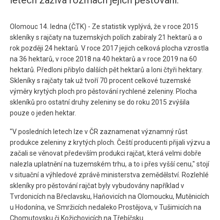
letech zažívá rozmach jejich pěstování.
Olomouc 14. ledna (ČTK) - Ze statistik vyplývá, že v roce 2015
skleníky s rajčaty na tuzemských polích zabíraly 21 hektarů a o
rok později 24 hektarů. V roce 2017 jejich celková plocha vzrostla
na 36 hektarů, v roce 2018 na 40 hektarů a v roce 2019 na 60
hektarů. Předloni přibylo dalších pět hektarů a loni čtyři hektary.
Skleníky s rajčaty tak už tvoří 70 procent celkové tuzemské
výměry krytých ploch pro pěstování rychlené zeleniny. Plocha
skleníků pro ostatní druhy zeleniny se do roku 2015 zvýšila
pouze o jeden hektar.
"V posledních letech lze v ČR zaznamenat významný růst
produkce zeleniny z krytých ploch. Čeští producenti přijali výzvu a
začali se věnovat především produkci rajčat, která velmi dobře
nalezla uplatnění na tuzemském trhu, a to i přes vyšší cenu," stojí
v situační a výhledové zprávě ministerstva zemědělství. Rozlehlé
skleníky pro pěstování rajčat byly vybudovány například v
Tvrdonicích na Břeclavsku, Haňovicích na Olomoucku, Mutěnicích
u Hodonína, ve Smržicích nedaleko Prostějova, v Tušimicích na
Chomutovsku či Kožichovicích na Třebíčsku.