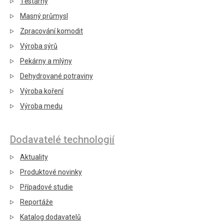
Těstárny
Masný průmysl
Zpracování komodit
Výroba sýrů
Pekárny a mlýny
Dehydrované potraviny
Výroba koření
Výroba medu
Dodavatelé technologií
Aktuality
Produktové novinky
Případové studie
Reportáže
Katalog dodavatelů