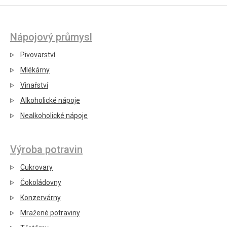
Nápojový průmysl
Pivovarství
Mlékárny
Vinařství
Alkoholické nápoje
Nealkoholické nápoje
Výroba potravin
Cukrovary
Čokoládovny
Konzervárny
Mražené potraviny