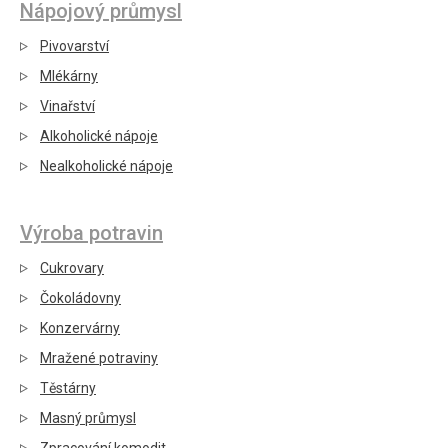
Nápojový průmysl
Pivovarství
Mlékárny
Vinařství
Alkoholické nápoje
Nealkoholické nápoje
Výroba potravin
Cukrovary
Čokoládovny
Konzervárny
Mražené potraviny
Těstárny
Masný průmysl