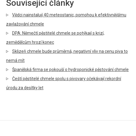
Související články
Vědci nainstalují 40 meteostanic, pomohou k efektivnějšímu
zavlažování chmele
DPA: Němečtí pěstitelé chmele se potýkají s krizí,
zemědělcům hrozí konec
Sklizeň chmele bude průměrná, negativní vliv na cenu piva to
nemá mít
Španělská firma se pokouší o hydroponické pěstování chmele
Čeští pěstitelé chmele spolu s pivovary očekávají rekordní
úrodu za desítky let