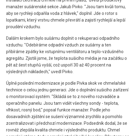
instalaci čechračů chmele na prvním pásu," uvedl produktový
manažer sušárenské sekce Jakub Pivko. "Jsou tam kvůli tomu,
aby se rychleji odpařila voda z hlávek," doplnil. Jde o rotor s
lopatkami, který vrstvu chmele převrátí a zajistí rychlejší a lepší
proudění vzduchu.
Dalším krokem bylo sušárnu doplnit o rekuperaci odpadního
vzduchu. "Odebíráme odpadní vzduch ze sušárny a ten
přibíráme zpátky ke vstupnímu ventilátoru a teplo-vzdušného
agregátu. Zjistili jsme, že teplota sušicího média je na začátku o
pět až šest stupňů vyšší, což uspoří 30 až 40 procent na
výsledných nákladech," uvedl Pivko.
Úplně poslední modernizace je podle Pivka skok ve chmelařské
technice o celou jednu generaci. Jde o doplnění sušicího zařízení
o monitorovací systém. "Skládá se to z nového rozvaděče a
operačního panelu. Jsou tam vidět všechny sondy - teplota,
vlhkost, rosný bod," popsal funkce manažer. Podle jeho
dosavadních zjištění se sušení významně zrychlilo a pomohlo
zcentralizovat i předchozí modernizace. Podsedník dodal, že se
rovněž zlepšila kvalita chmele i výsledného produktu. Chmel