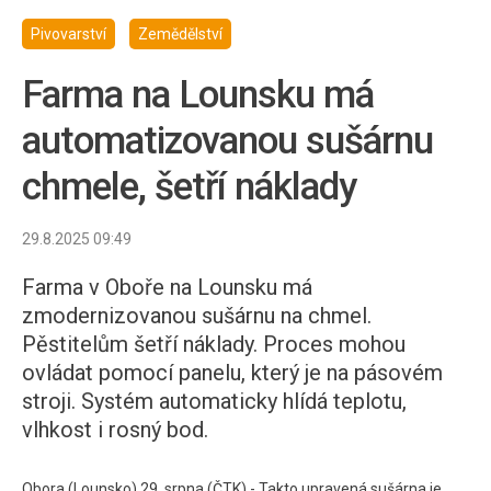
Pivovarství
Zemědělství
Farma na Lounsku má
automatizovanou sušárnu
chmele, šetří náklady
29.8.2025 09:49
Farma v Oboře na Lounsku má
zmodernizovanou sušárnu na chmel.
Pěstitelům šetří náklady. Proces mohou
ovládat pomocí panelu, který je na pásovém
stroji. Systém automaticky hlídá teplotu,
vlhkost i rosný bod.
Obora (Lounsko) 29. srpna (ČTK) - Takto upravená sušárna je