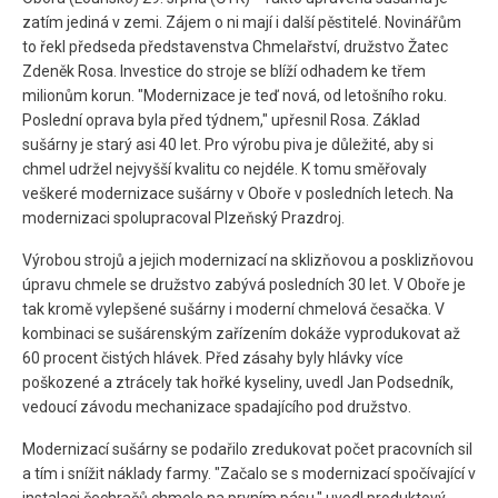
zatím jediná v zemi. Zájem o ni mají i další pěstitelé. Novinářům
to řekl předseda představenstva Chmelařství, družstvo Žatec
Zdeněk Rosa. Investice do stroje se blíží odhadem ke třem
milionům korun. "Modernizace je teď nová, od letošního roku.
Poslední oprava byla před týdnem," upřesnil Rosa. Základ
sušárny je starý asi 40 let. Pro výrobu piva je důležité, aby si
chmel udržel nejvyšší kvalitu co nejdéle. K tomu směřovaly
veškeré modernizace sušárny v Oboře v posledních letech. Na
modernizaci spolupracoval Plzeňský Prazdroj.
Výrobou strojů a jejich modernizací na sklizňovou a posklizňovou
úpravu chmele se družstvo zabývá posledních 30 let. V Oboře je
tak kromě vylepšené sušárny i moderní chmelová česačka. V
kombinaci se sušárenským zařízením dokáže vyprodukovat až
60 procent čistých hlávek. Před zásahy byly hlávky více
poškozené a ztrácely tak hořké kyseliny, uvedl Jan Podsedník,
vedoucí závodu mechanizace spadajícího pod družstvo.
Modernizací sušárny se podařilo zredukovat počet pracovních sil
a tím i snížit náklady farmy. "Začalo se s modernizací spočívající v