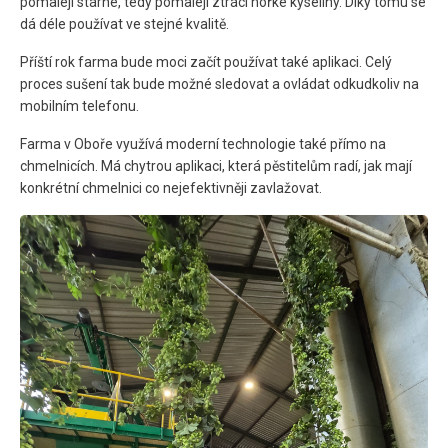
pomaleji stárne, tedy pomaleji ztrácí hořké kyseliny. Díky tomu se
dá déle používat ve stejné kvalitě.
Příští rok farma bude moci začít používat také aplikaci. Celý
proces sušení tak bude možné sledovat a ovládat odkudkoliv na
mobilním telefonu.
Farma v Oboře využívá moderní technologie také přímo na
chmelnicích. Má chytrou aplikaci, která pěstitelům radí, jak mají
konkrétní chmelnici co nejefektivněji zavlažovat.