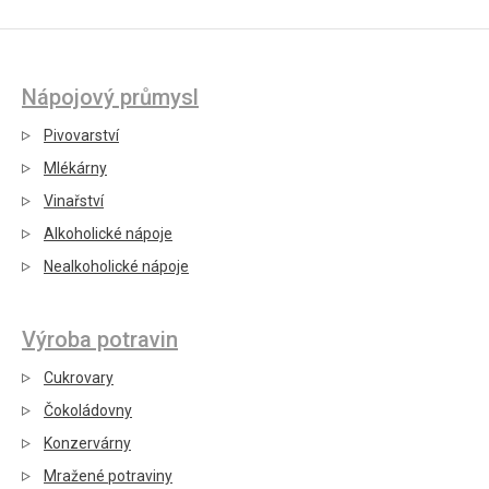
Nápojový průmysl
Pivovarství
Mlékárny
Vinařství
Alkoholické nápoje
Nealkoholické nápoje
Výroba potravin
Cukrovary
Čokoládovny
Konzervárny
Mražené potraviny