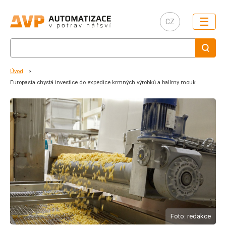
☰
CZ
Úvod
Europasta chystá investice do expedice krmných výrobků a balírny mouk
Foto: redakce