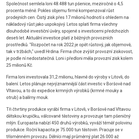
Společnost semlela loni 48.488 tun pšenice, meziročně o 4,5
procenta méně. Pokles objemu firmě kompenzoval růst
prodejních cen. Čistý zisk přes 17 milionů hodnotí s ohledem na
nákladový růst jako uspokojivý. Letos splatí firma všechny
dlouhodobé investiční úvěry, spojené s investicemi předchozích
deseti let. Aktuální investice platí z běžných provozních
prostředků. "Rozpočet na rok 2022 je opět růstový, jak objemově,
tak v tržbách," uvedl Hrdina. Firma chce zvýšit provozní ziskovost,
je podle ní nedostatečná. Loni i předloni měla provozní zisk kolem
25 milionů Kč.
Firma loni investovala 31,2 milionu, hlavně do výroby v Litovli, do
balení. Letos plánuje nejvýznamnější část investic v Boršově nad
Vltavou, a to do expedice krmných výrobků (krmné mouky a
otrub) a balírny mouk.
Tři čtvrtiny produkce vyrábí firma v Litovli, v Boršově nad Vltavou
dětskou krupičku, válcované těstoviny a provozuje tam pšeničný
mlýn. Europasta nabízí 450 druhů výrobků, vyváží téměř polovinu
produkce. Roční kapacita je 75.000 tun těstovin. Pracuje se v
třísměnném provozu. Dělníci mají průměrný plat 26.000 až