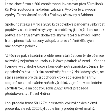
Letos chce firma s 200 zaměstnanci investovat přes 50 milionů
Kč. Kvůli rostoucím nákladům zdražila. Vyplývá to z výroční
zprávy. Firma vlastní značku Zátkovy těstoviny a Adriana.
Společnost zažila v roce 2020 kvůli covidové pandemii velký růst
poptávky s extrémními výkyvy a s problémy ji pokrýt. Loni se pak
potýkala s narušenými dodavatelskými řetězci a inflací. Tento
trend přinesl tlak na ceny vstupů, a to ve většině klíčových
nákladových položek.
"Z těch se pak zásadním problémem stal růst cen tvrdé pšenice,
ovlivněný zejména neúrodou v klíčové pěstitelské zemi – Kanadě.
I cenový vývoj druhé klíčové komodity, potravinářské pšenice, byl
v posledním čtvrtletí roku poměrně překotný. Nákladový vývoj se
stal zásadním pro další obchodní kroky společnosti na trhu,
spojené se zdražováním našich výrobků, zejména v posledním
čtvrtletí roku a na počátku roku 2022," uvedl předseda
představenstva Pavel Hrdina.
Loni prodala firma 58.127 tun těstovin, což byl pokles o čtyři
procenta, ale rok 2020 byl podle firmy prodejně velmi silný.