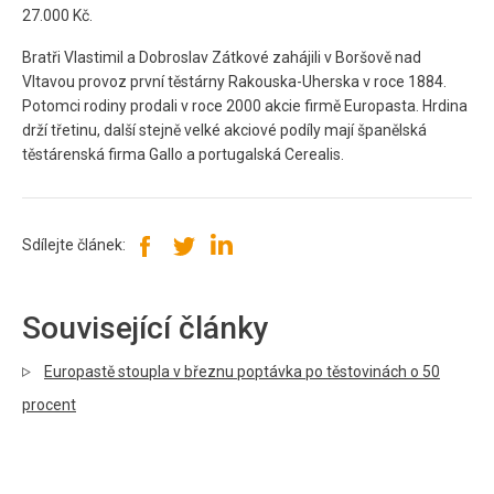
27.000 Kč.
Bratři Vlastimil a Dobroslav Zátkové zahájili v Boršově nad
Vltavou provoz první těstárny Rakouska-Uherska v roce 1884.
Potomci rodiny prodali v roce 2000 akcie firmě Europasta. Hrdina
drží třetinu, další stejně velké akciové podíly mají španělská
těstárenská firma Gallo a portugalská Cerealis.
Sdílejte článek:
Související články
Europastě stoupla v březnu poptávka po těstovinách o 50
procent