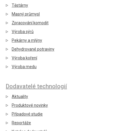
Těstárny
Masný průmysl
Zpracování komodit
Výroba sýrů
Pekárny a mlýny
Dehydrované potraviny
Výroba koření
Výroba medu
Dodavatelé technologií
Aktuality
Produktové novinky
Případové studie
Reportáže