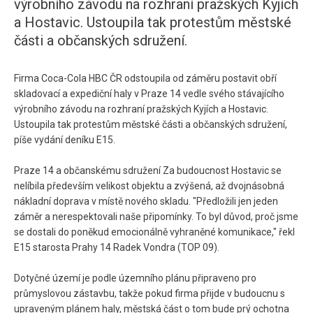
výrobního závodu na rozhraní pražských Kyjích
a Hostavic. Ustoupila tak protestům městské
části a občanských sdružení.
Firma Coca-Cola HBC ČR odstoupila od záměru postavit obří
skladovací a expediční haly v Praze 14 vedle svého stávajícího
výrobního závodu na rozhraní pražských Kyjích a Hostavic.
Ustoupila tak protestům městské části a občanských sdružení,
píše vydání deníku E15.
Praze 14 a občanskému sdružení Za budoucnost Hostavic se
nelíbila především velikost objektu a zvýšená, až dvojnásobná
nákladní doprava v místě nového skladu. "Předložili jen jeden
záměr a nerespektovali naše připomínky. To byl důvod, proč jsme
se dostali do poněkud emocionálně vyhraněné komunikace," řekl
E15 starosta Prahy 14 Radek Vondra (TOP 09).
Dotyčné území je podle územního plánu připraveno pro
průmyslovou zástavbu, takže pokud firma přijde v budoucnu s
upraveným plánem haly, městská část o tom bude prý ochotna