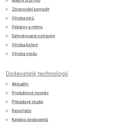
Masný průmysl
Zpracování komodit
Výroba sýrů
Pekárny a mlýny
Dehydrované potraviny
Výroba koření
Výroba medu
Dodavatelé technologií
Aktuality
Produktové novinky
Případové studie
Reportáže
Katalog dodavatelů