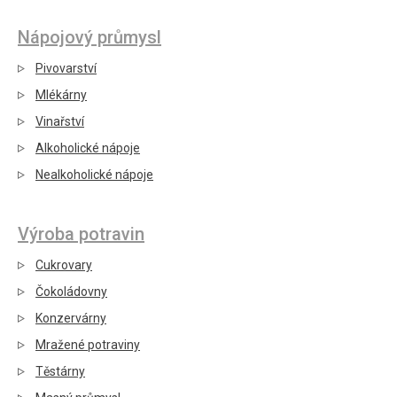
Nápojový průmysl
Pivovarství
Mlékárny
Vinařství
Alkoholické nápoje
Nealkoholické nápoje
Výroba potravin
Cukrovary
Čokoládovny
Konzervárny
Mražené potraviny
Těstárny