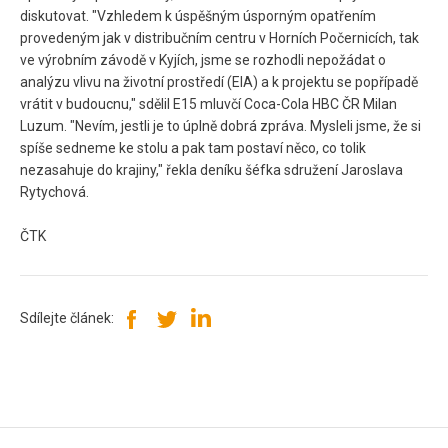
diskutovat. "Vzhledem k úspěšným úsporným opatřením
provedeným jak v distribučním centru v Horních Počernicích, tak
ve výrobním závodě v Kyjích, jsme se rozhodli nepožádat o
analýzu vlivu na životní prostředí (EIA) a k projektu se popřípadě
vrátit v budoucnu," sdělil E15 mluvčí Coca-Cola HBC ČR Milan
Luzum. "Nevím, jestli je to úplně dobrá zpráva. Mysleli jsme, že si
spíše sedneme ke stolu a pak tam postaví něco, co tolik
nezasahuje do krajiny," řekla deníku šéfka sdružení Jaroslava
Rytychová.
ČTK
Sdílejte článek: