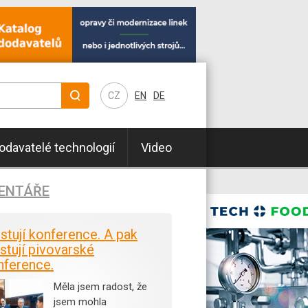
CZ
EN
DE
odavatelé technologií
Video
ENTÁŘE
istují konference. A pak
stují pivovarské
nference.
Měla jsem radost, že
jsem mohla