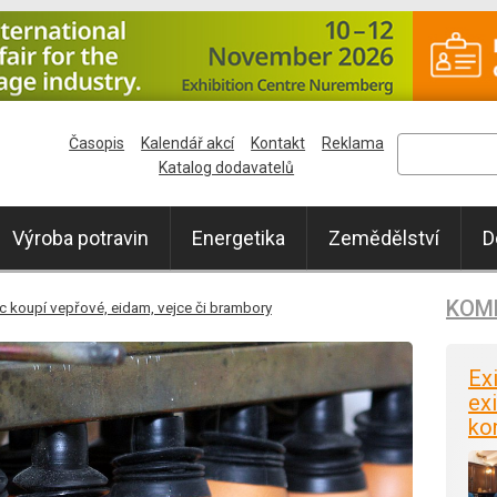
Časopis
Kalendář akcí
Kontakt
Reklama
Katalog dodavatelů
Výroba potravin
Energetika
Zemědělství
D
KOM
íc koupí vepřové, eidam, vejce či brambory
Ex
exi
ko