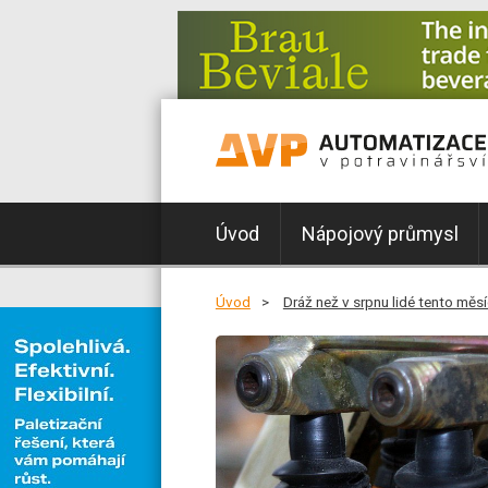
Úvod
Nápojový průmysl
Úvod
Dráž než v srpnu lidé tento měs