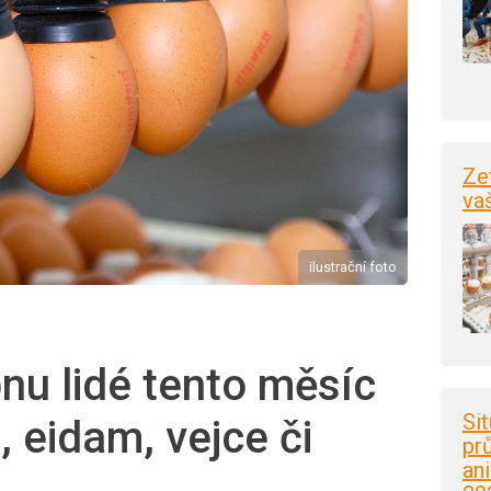
Ze
va
ilustrační foto
pnu lidé tento měsíc
Si
 eidam, vejce či
pr
an