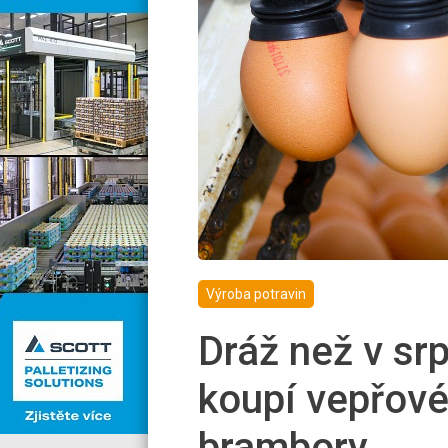
Výroba potravin
Dráž než v sr
koupí vepřové,
brambory