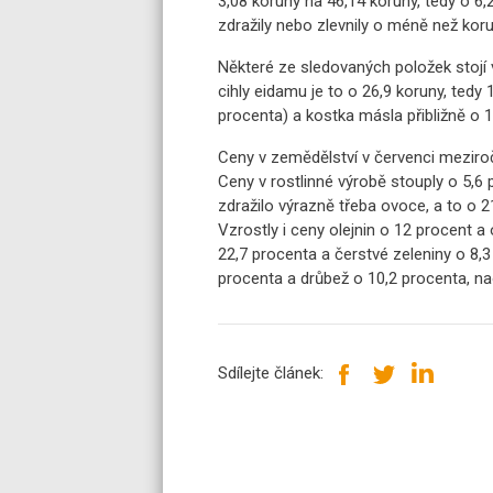
3,08 koruny na 46,14 koruny, tedy o 6
zdražily nebo zlevnily o méně než kor
Některé ze sledovaných položek stojí 
cihly eidamu je to o 26,9 koruny, tedy
procenta) a kostka másla přibližně o 1
Ceny v zemědělství v červenci meziročn
Ceny v rostlinné výrobě stouply o 5,6 
zdražilo výrazně třeba ovoce, a to o 
Vzrostly i ceny olejnin o 12 procent a
22,7 procenta a čerstvé zeleniny o 8,3
procenta a drůbež o 10,2 procenta, na
Sdílejte článek: