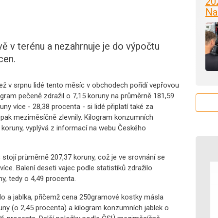
20
Na
ě v terénu a nezahrnuje je do výpočtu
cen.
než v srpnu lidé tento měsíc v obchodech pořídí vepřovou
ogram pečeně zdražil o 7,15 koruny na průměrně 181,59
ny více - 28,38 procenta - si lidé připlatí také za
opak meziměsíčně zlevnily. Kilogram konzumních
 koruny, vyplývá z informací na webu Českého
stojí průměrně 207,37 koruny, což je ve srovnání se
ce. Balení deseti vajec podle statistiků zdražilo
y, tedy o 4,49 procenta.
lo a jablka, přičemž cena 250gramové kostky másla
runy (o 2,45 procenta) a kilogram konzumních jablek o