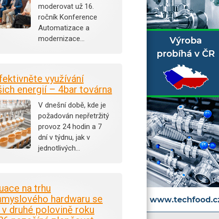
moderovat už 16.
ročník Konference
Automatizace a
modernizace…
fektivněte využívání
šich energií – 4bar továrna
V dnešní době, kde je
požadován nepřetržitý
provoz 24 hodin a 7
dní v týdnu, jak v
jednotlivých…
tuace na trhu
ůmyslového hardwaru se
i v druhé polovině roku