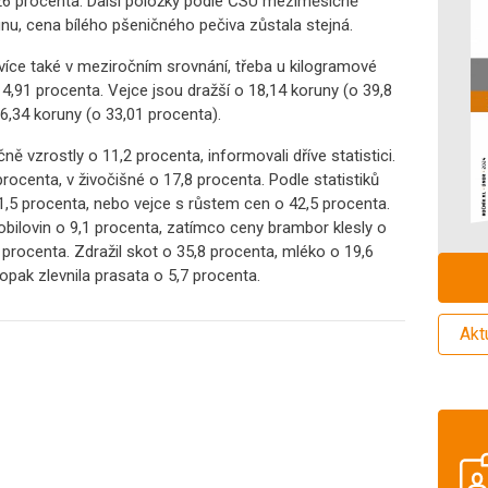
,26 procenta. Další položky podle ČSÚ meziměsíčně
unu, cena bílého pšeničného pečiva zůstala stejná.
více také v meziročním srovnání, třeba u kilogramové
 14,91 procenta. Vejce jsou dražší o 18,14 koruny (o 39,8
6,34 koruny (o 33,01 procenta).
ě vzrostly o 11,2 procenta, informovali dříve statistici.
procenta, v živočišné o 17,8 procenta. Podle statistiků
21,5 procenta, nebo vejce s růstem cen o 42,5 procenta.
 obilovin o 9,1 procenta, zatímco ceny brambor klesly o
 procenta. Zdražil skot o 35,8 procenta, mléko o 19,6
opak zlevnila prasata o 5,7 procenta.
Akt