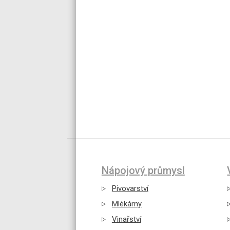
Nápojový průmysl
Pivovarství
Mlékárny
Vinařství