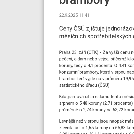
22.9.2025 11:41
Ceny ČSÚ zjišťuje jednorázov
měsíčních spotřebitelských 
Praha 23. září (ČTK) - Za vyšší cenu 
pečeni, eidam nebo vejce, přičemž kil
koruny, tedy o 4,1 procenta. O 4,41 koru
konzumní brambory, které v srpnu na
brambor teď vyjde na v průměru 19,95
statistického úřadu (ČSÚ).
Kilogramová cihla eidamu tento měsíc 
srpnem o 5,48 koruny (2,71 procenta) ví
průměrně o 2,74 koruny na 63,72 korun
Levnější než v srpnu jsou naopak más
zlevnila asi o 1,65 koruny na 65,83 ko