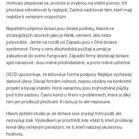
motivaci zlepšovat se, protože si zvyknou na státní pomoc, trh
přestává odměňovat ty nejlepší. Začíná nadržovat těm, kteří mají
nejblíže k veřejným rozpočtům.
Největšími příjemci dotací jsou čínské podniky, hlavně ve
strategických oborech jako je hliník, cement, sklo nebo
polovodiče. Jenže na rozdíl od Západu jsou v Číně dotace
systémové. Firmy s nimi dlouhodobě počítají a umějí je
zabudovat do svého fungování. Západní firmy dostávají dotace
spíš nárazově. Jsou méně předvídatelné, a proto méně užitečné.
OECD upozorňuje, že klíčová je forma podpory. Nejlépe vycházejí
daňové úlevy. Dávají firmám volnost, nejsou vázány na konkrétní
projekt a bývají stabilní. Horší variantou jsou zvýhodněné půjčky
pod tržní sazbou. Často končí u firem v problémech, které si díky
nim jen prodlouží přežívání. K růstu je to ale neposune.
Hlavní zjištění studie je, že dotace sice zvyšují tržní podíl, ale
nezvyšují zisk. Výsledkem je prostředí, kde vítězí ti, kteří prodávají
levně díky veřejným penězům, ne ti, kteří nabízejí skutečnou
hodnotu.