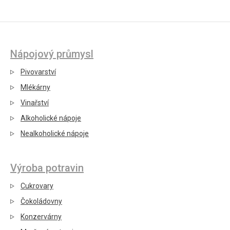
Nápojový průmysl
Pivovarství
Mlékárny
Vinařství
Alkoholické nápoje
Nealkoholické nápoje
Výroba potravin
Cukrovary
Čokoládovny
Konzervárny