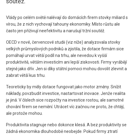
soutěž.
Vlády po celém světě nalévají do domácích firem stovky miliard s
vírou, že z nich vychovají tahouny ekonomiky. Místo růstu ale
často jen přiživují neefektivitu a narušují tržní soutěž.
OECD v nové, červencové studii (viz níže) analyzovala stovky
velkých průmyslových podniků a zjistila, že dotace firmám sice
pomáhají urvat větší podíl na trhu, ale nevedou k vyšší
produktivitě, větším investicím ani lepší ziskovosti. Firmy vyrábějí
stejně jako dřív. Jen si díky státní pomoci mohou dovolit zlevnit a
zabrat větší kus trhu.
Teoreticky by měly dotace fungovat jako motor změny. Snížit
náklady, povzbudit investice, nastartovat inovace. Jenže realita
je jiná. V číslech sice rozpočty na investice rostou, ale samotné
chování firem se nemění. Utrácet víc začnou ne proto, že chtějí,
ale protože mohou.
Produktivita stagnuje nebo dokonce klesá. A bez produktivity se
žádná ekonomika dlouhodobě neobejde. Pokud firmy ztratí