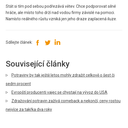
Stát si tím pod sebou podřezává větev. Chce podporovat silné
hráče, ale místo toho drží nad vodou firmy závislé na pomoci.
Namísto reálného růstu vzniká jen jeho draze zaplacená iluze.
Sdílejte článek:
Související články
Potraviny by tak ještě letos mohly zdražit celkově o šest či
sedm procent
Evropští producenti vajec se chystají na vývoz do USA
Zdražování potravin zažívá comeback a nekončí, ceny rostou
nejvíce za takřka dva roky