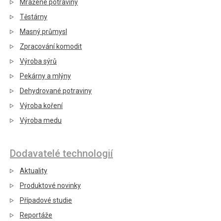
Mražené potraviny
Těstárny
Masný průmysl
Zpracování komodit
Výroba sýrů
Pekárny a mlýny
Dehydrované potraviny
Výroba koření
Výroba medu
Dodavatelé technologií
Aktuality
Produktové novinky
Případové studie
Reportáže