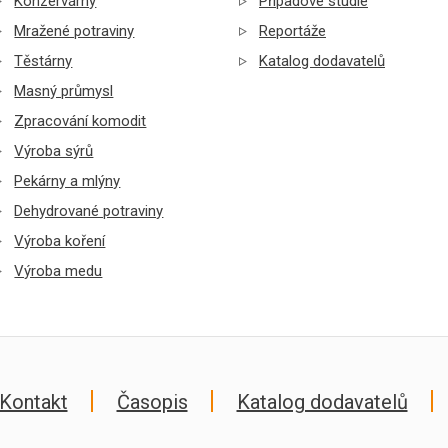
Konzervárny
Případové studie
Mražené potraviny
Reportáže
Těstárny
Katalog dodavatelů
Masný průmysl
Zpracování komodit
Výroba sýrů
Pekárny a mlýny
Dehydrované potraviny
Výroba koření
Výroba medu
Kontakt
Časopis
Katalog dodavatelů