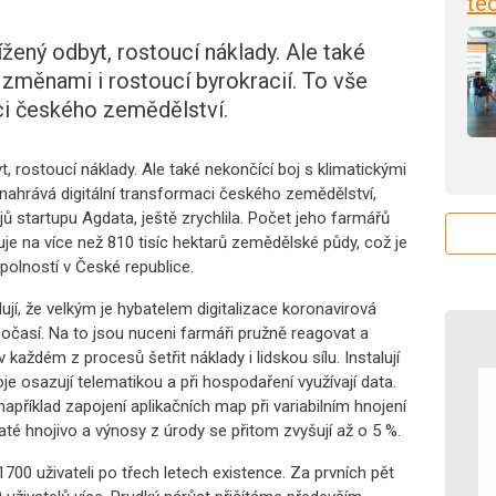
tec
ížený odbyt, rostoucí náklady. Ale také
 změnami i rostoucí byrokracií. To vše
aci českého zemědělství.
t, rostoucí náklady. Ale také nekončící boj s klimatickými
 nahrává digitální transformaci českého zemědělství,
ů startupu Agdata, ještě zrychlila. Počet jeho farmářů
je na více než 810 tisíc hektarů zemědělské půdy, což je
polností v České republice.
jí, že velkým je hybatelem digitalizace koronavirová
očasí. Na to jsou nuceni farmáři pružně reagovat a
 každém z procesů šetřit náklady i lidskou sílu. Instalují
je osazují telematikou a při hospodaření využívají data.
příklad zapojení aplikačních map při variabilním hnojení
té hnojivo a výnosy z úrody se přitom zvyšují až o 5 %.
700 uživateli po třech letech existence. Za prvních pět