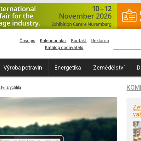
Časopis
Kalendář akcí
Kontakt
Reklama
Katalog dodavatelů
Výroba potravin
Energetika
Zemědělství
D
KOM
ví zrychlila
Ze
va