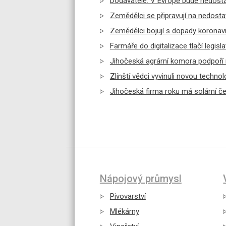
Dodavatelé: V Evropě bude nedosta
Zemědělci se připravují na nedostat
Zemědělci bojují s dopady koronavi
Farmáře do digitalizace tlačí legisla
Jihočeská agrární komora podpoří 
Zlínští vědci vyvinuli novou technol
Jihočeská firma roku má solární čeři
Nápojový průmysl
Pivovarství
Mlékárny