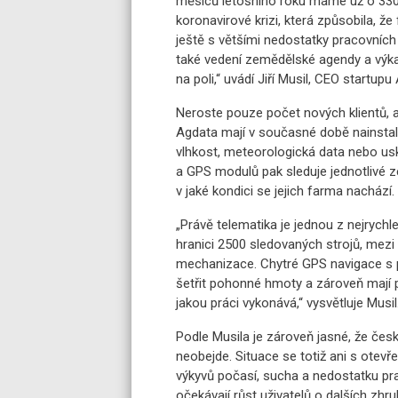
měsíců letošního roku máme už o 330 
koronavirové krizi, která způsobila, 
ještě s většími nedostatky pracovních 
také vedení zemědělské agendy a výkaz
na poli,“ uvádí Jiří Musil, CEO startupu
Neroste pouze počet nových klientů, ale
Agdata mají v současné době nainstalo
vlhkost, meteorologická data nebo us
a GPS modulů pak sleduje jednotlivé z
v jaké kondici se jejich farma nachází.
„Právě telematika je jednou z nejrychle
hranici 2500 sledovaných strojů, mezi 
mechanizace. Chytré GPS navigace s 
šetřit pohonné hmoty a zároveň mají 
jakou práci vykonává,“ vysvětluje Musil
Podle Musila je zároveň jasné, že čes
neobejde. Situace se totiž ani s otev
výkyvů počasí, sucha a nedostatku pr
očekávají růst uživatelů o dalších zhr