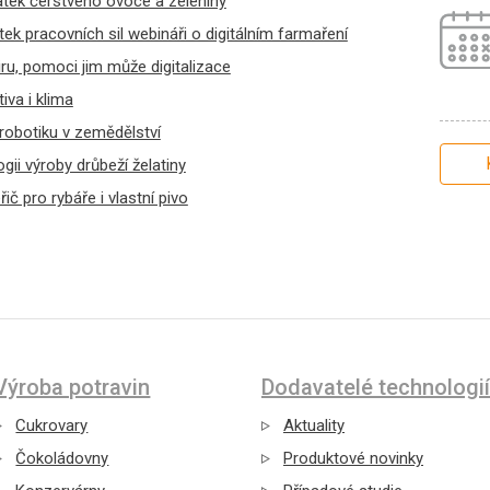
tek čerstvého ovoce a zeleniny
ek pracovních sil webináři o digitálním farmaření
ru, pomoci jim může digitalizace
tiva i klima
robotiku v zemědělství
ogii výroby drůbeží želatiny
č pro rybáře i vlastní pivo
Výroba potravin
Dodavatelé technologií
Cukrovary
Aktuality
Čokoládovny
Produktové novinky