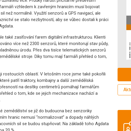
uživatelů více. Prudký nárůst přičítáme především
že farmáři vzhledem k zavřeným hranicím musí bojovat
sil než normálně. Využití senzorů a GPS navigací, ale
nictví se stalo nezbytností, aby se vůbec dostali k práci
 Agdata.
 také zasíťování farem digitální infrastrukturou. Klienti
váno více než 2300 senzorů, které monitorují stav půdy,
kladněnou úrodu. Přes dva tisíce telematických senzorů
emědělské stroje. Díky tomu mají farmáři přehled o tom,
ji rostoucích oblastí. V letošním roce jsme také pokořili
které patří traktory, kombajny a další zemědělská
přesností na desítky centimetrů pomáhají farmářům
Akt
přehled o tom, kde se jejich mechanizace nachází a
.
ké zemědělství se již do budoucna bez senzoriky
řením hranic nemusí “normalizovat” a dopady náhlých
acovních sil se budou stupňovat. Na základě toho Agdata
uba 20 %.