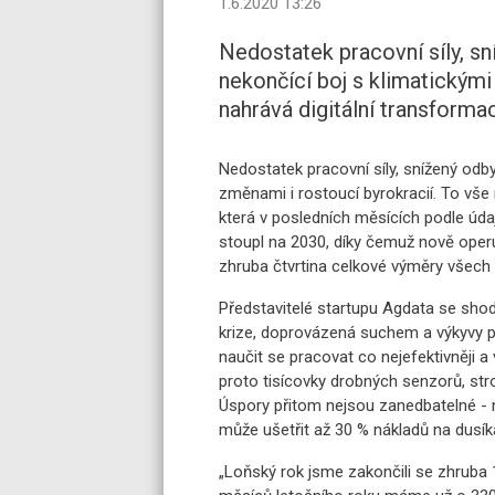
1.6.2020 13:26
Nedostatek pracovní síly, sn
nekončící boj s klimatickými
nahrává digitální transform
Nedostatek pracovní síly, snížený odby
změnami i rostoucí byrokracií. To vše
která v posledních měsících podle údaj
stoupl na 2030, díky čemuž nově operu
zhruba čtvrtina celkové výměry všech 
Představitelé startupu Agdata se shodu
krize, doprovázená suchem a výkyvy p
naučit se pracovat co nejefektivněji a v
proto tisícovky drobných senzorů, stro
Úspory přitom nejsou zanedbatelné - na
může ušetřit až 30 % nákladů na dusíka
„Loňský rok jsme zakončili se zhruba 1