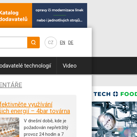
CZ
EN
DE
odavatelé technologií
Video
ENTÁŘE
fektivněte využívání
šich energií – 4bar továrna
V dnešní době, kde je
požadován nepřetržitý
provoz 24 hodin a 7