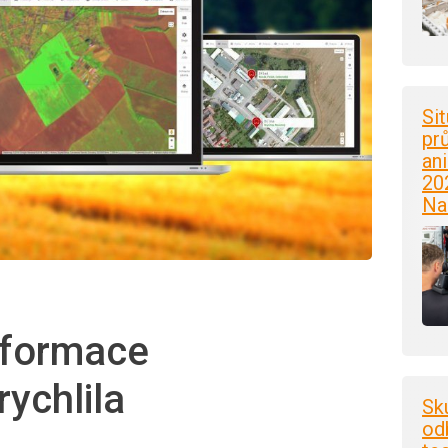
Si
pr
an
20
Na
nsformace
ychlila
Sk
od