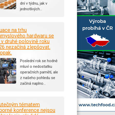
dní v týdnu, jak v
jednotlivých…
tuace na trhu
ůmyslového hardwaru se
i v druhé polovině roku
26 nezačíná zlepšovat.
opak.
Poslední rok se hodně
mluví o nedostatku
operačních pamětí, ale
z našeho pohledu se
začíná naplno…
utečným tématem
borné konference nejsou