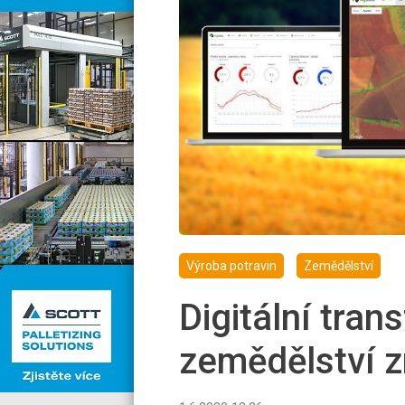
Výroba potravin
Zemědělství
Digitální tra
zemědělství zr