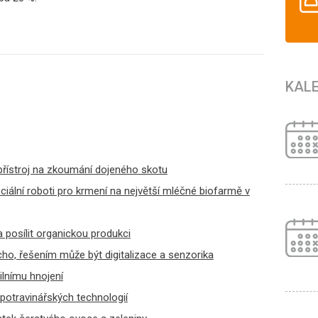
KAL
přístroj na zkoumání dojeného skotu
iální roboti pro krmení na největší mléčné biofarmě v
a posílit organickou produkci
ho, řešením může být digitalizace a senzorika
ilnímu hnojení
potravinářských technologií