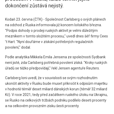
dokončení zůstává nejistý.
Kodaň 23. června (ČTK) - Společnost Carlsberg o svých plánech
na odchod z Ruska informovala již koncem loňského března.
"Podpis dohody o prodeji ruských aktivit je velmi důležitým
mezníkem v tomto složitém procesu," uvedl dnes šéf firmy Cees
’t Hart. "Nyní doufáme v získání potřebných regulačních
povolení," dodal.
Podle analytika Mikkela Emila Jensena ze společnosti Sydbank
není jisté, zda Carlsberg potřebná povolení získá. "Kroky ruských
úřadů se těžko předpovídají," řekl Jensen agentuře Reuters.
Carlsberg loni uvedl, že v souvislosti se svým rozhodnutím
ukončit aktivity v Rusku bude muset přikročit k odpisům majetku
v hodnotě téměř deset miliard dánských korun (téměř 32 miliard
Kč). V roce 2021, tedy před začátkem ruského útoku na Ukrajinu,
se Rusko na celkových tržbách podniku podílelo deseti procenty
a na celkovém provozním zisku šesti procenty.