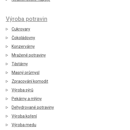
Výroba potravin
Cukrovary
Čokoládovny
Konzervárny
Mražené potraviny
Těstárny
Masný průmysl
Zpracování komodit
Výroba sýrů
Pekárny a mlýny
Dehydrované potraviny
Výroba koření
Výroba medu