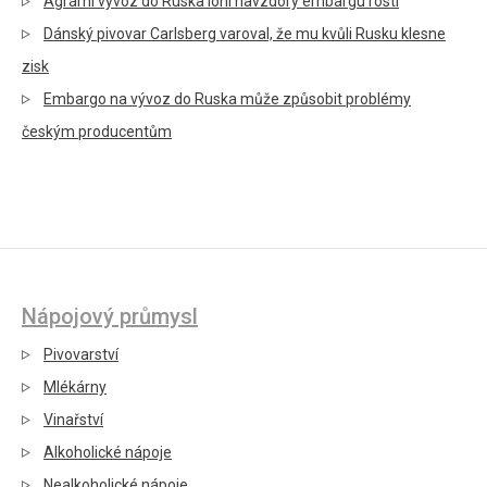
Agrární vývoz do Ruska loni navzdory embargu rostl
Dánský pivovar Carlsberg varoval, že mu kvůli Rusku klesne
zisk
Embargo na vývoz do Ruska může způsobit problémy
českým producentům
Nápojový průmysl
Pivovarství
Mlékárny
Vinařství
Alkoholické nápoje
Nealkoholické nápoje