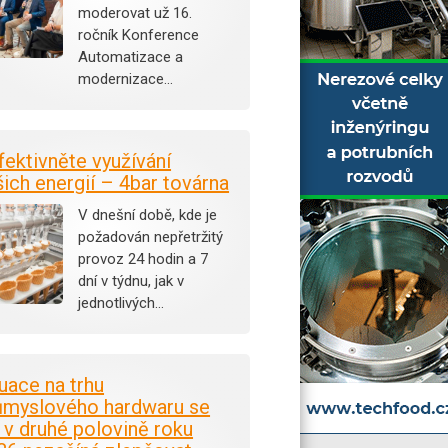
moderovat už 16.
ročník Konference
Automatizace a
modernizace…
fektivněte využívání
šich energií – 4bar továrna
V dnešní době, kde je
požadován nepřetržitý
provoz 24 hodin a 7
dní v týdnu, jak v
jednotlivých…
tuace na trhu
ůmyslového hardwaru se
i v druhé polovině roku