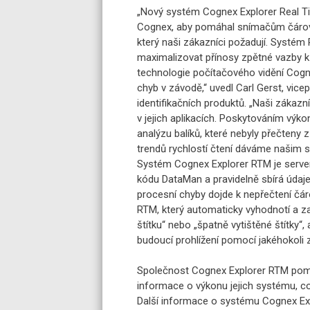
„Nový systém Cognex Explorer Real Ti
Cognex, aby pomáhal snímačům čárov
který naši zákazníci požadují. Systém
maximalizovat přínosy zpětné vazby 
technologie počítačového vidění Cogne
chyb v závodě,“ uvedl Carl Gerst, vice
identifikačních produktů. „Naši zákazní
v jejich aplikacích. Poskytováním výko
analýzu balíků, které nebyly přečten
trendů rychlostí čtení dáváme našim 
Systém Cognex Explorer RTM je servero
kódu DataMan a pravidelně sbírá údaje
procesní chyby dojde k nepřečtení čá
RTM, který automaticky vyhodnotí a zař
štítku“ nebo „špatně vytištěné štítky“,
budoucí prohlížení pomocí jakéhokoli
Společnost Cognex Explorer RTM pom
informace o výkonu jejich systému, co
Další informace o systému Cognex Exp