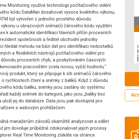
me Monitoring využívá technologii počítačového vidění
ého kódu DataMan dosahovat vysoce kvalitního výkonu,
 RTM byl vytvořen z jednoho prostého důvodu:
k výkonu u obrazových snímačů čárového kódu využitím
x k automatické identifikaci hlavních příčin procesních
prezident společnosti a ředitel obchodní jednotky
ci hledali metodu na bázi dat pro identifikaci nedostatků
nných a flexibilních nástrojů počítačového vidění pro
y z důvodu procesních chyb, a poskytováním časových
skenovacím pracovištím zcela novou, vyšší hodnotu.“
vý produkt, který se připojuje k síti snímačů čárového
 o rychlostech čtení a snímky z balíků. Když z důvodu
rového kódu balíku, snímky jsou zaslány do systému
adí každý snímek do kategorií, jako jsou „balíky bez
Akt
 a uloží jej do databáze. Data jsou pak dostupná pro
 zařízení s webovým prohlížečem.
áhá manažerům závodů okamžitě analyzovat a sdílet
ž jim dovoluje průběžně zdokonalovat jejich procesy.
lorer Real Time Monitoring získáte na stránce