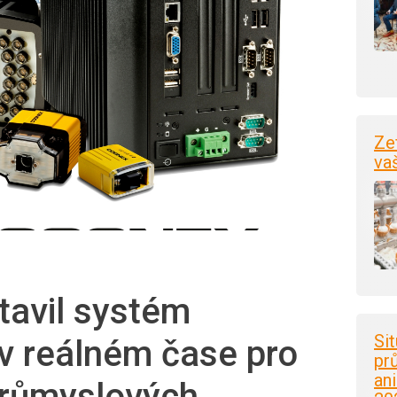
Ze
va
tavil systém
Si
v reálném čase pro
pr
an
průmyslových