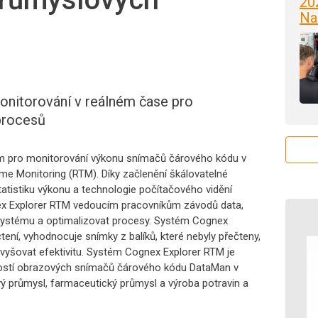
20
Na
onitorování v reálném čase pro
procesů
m pro monitorování výkonu snímačů čárového kódu v
me Monitoring (RTM). Díky začlenění škálovatelné
tatistiku výkonu a technologie počítačového vidění
ex Explorer RTM vedoucím pracovníkům závodů data,
 systému a optimalizovat procesy. Systém Cognex
čtení, vyhodnocuje snímky z balíků, které nebyly přečteny,
 zvyšovat efektivitu. Systém Cognex Explorer RTM je
pností obrazových snímačů čárového kódu DataMan v
ový průmysl, farmaceutický průmysl a výroba potravin a