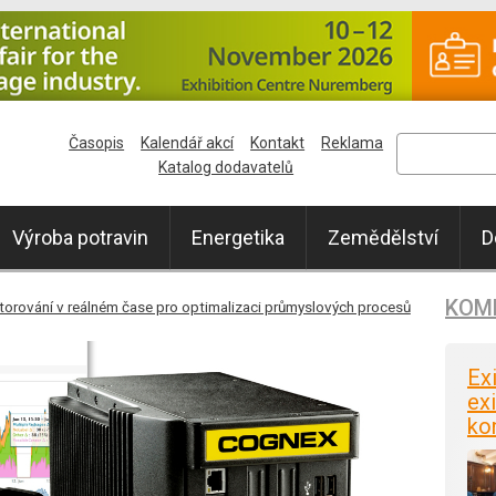
Časopis
Kalendář akcí
Kontakt
Reklama
Katalog dodavatelů
Výroba potravin
Energetika
Zemědělství
D
KOM
orování v reálném čase pro optimalizaci průmyslových procesů
Ex
exi
ko