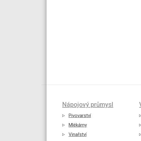
Nápojový průmysl
Pivovarství
Mlékárny
Vinařství