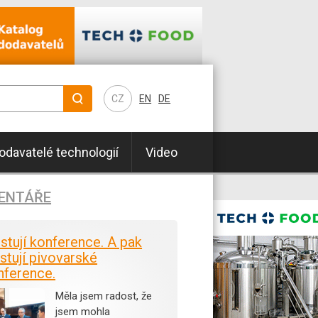
CZ
EN
DE
odavatelé technologií
Video
ENTÁŘE
istují konference. A pak
stují pivovarské
nference.
Měla jsem radost, že
jsem mohla