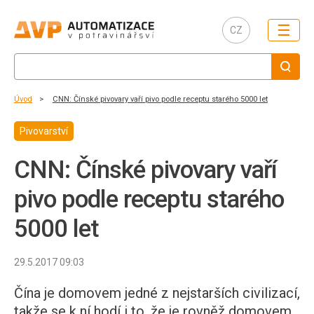
☰
CZ
Úvod
CNN: Čínské pivovary vaří pivo podle receptu starého 5000 let
Pivovarství
CNN: Čínské pivovary vaří
pivo podle receptu starého
5000 let
29.5.2017 09:03
Čína je domovem jedné z nejstarších civilizací,
takže se k ní hodí i to, že je rovněž domovem