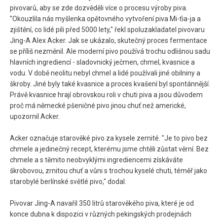
pivovarů, aby se zde dozvěděli více o procesu výroby piva.
"Okouzlila nás myšlenka opětovného vytvoření piva Mi-ťia-ja a
zjištění, co lidé pili před 5000 lety," řekl spoluzakladatel pivovaru
Jing-A Alex Acker. Jak se ukázalo, skutečný proces fermentace
se příliš nezměnil. Ale moderní pivo používá trochu odlišnou sadu
hlavních ingrediencí - sladovnický ječmen, chmel, kvasnice a
vodu. V době neolitu nebyl chmel a lidé používali jiné obilniny a
škroby. Jiné byly také kvasnice a proces kvašení byl spontánnější.
Právě kvasnice hrají obrovskou roli v chuti piva a jsou důvodem
proč má německé pšeničné pivo jinou chuť než americké,
upozornil Acker.
Acker označuje starověké pivo za kysele zemité. "Je to pivo bez
chmele a jedinečný recept, kterému jsme chtěli zůstat věrní. Bez
chmele a s těmito neobvyklými ingrediencemi získáváte
škrobovou, zrnitou chuť a vůni s trochou kyselé chuti, téměř jako
starobylé berlínské světlé pivo," dodal.
Pivovar Jing-A navařil 350 litrů starověkého piva, které je od
konce dubna k dispozici v různých pekingských prodejnách