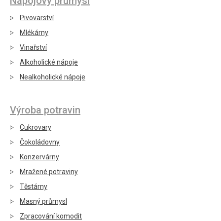
Nápojový průmysl
Pivovarství
Mlékárny
Vinařství
Alkoholické nápoje
Nealkoholické nápoje
Výroba potravin
Cukrovary
Čokoládovny
Konzervárny
Mražené potraviny
Těstárny
Masný průmysl
Zpracování komodit