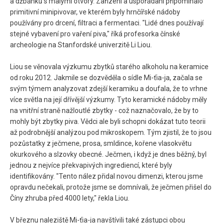
a džbánků s malými otvory. Zařízení a uspořádaní připomínalo
primitivní minipivovar, ve kterém byly hrnčířské nádoby
používány pro drcení, filtraci a fermentaci. "Lidé dnes používají
stejné vybavení pro vaření piva," říká profesorka čínské
archeologie na Stanfordské univerzitě Li Liou.
Liou se věnovala výzkumu zbytků starého alkoholu na keramice
od roku 2012. Jakmile se dozvěděla o sídle Mi-ťia-ja, začala se
svým týmem analyzovat zdejší keramiku a doufala, že to vrhne
více světla na její dřívější výzkumy. Tyto keramické nádoby měly
na vnitřní straně nažloutlé zbytky - což naznačovalo, že by to
mohly být zbytky piva. Vědci ale byli schopni dokázat tuto teorii
až podrobnější analýzou pod mikroskopem. Tým zjistil, že to jsou
pozůstatky z ječmene, prosa, smldince, kořene vlasokvětu
okurkového a slzovky obecné. Ječmen, i když je dnes běžný, byl
jednou z nejvíce překvapivých ingrediencí, které byly
identifikovány. "Tento nález přidal novou dimenzi, kterou jsme
opravdu nečekali, protože jsme se domnívali, že ječmen přišel do
Číny zhruba před 4000 lety," řekla Liou.
V březnu naleziště Mi-ťia-ja navštívili také zástupci obou