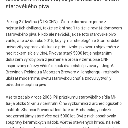
starověkého piva.
Peking 27. května (ČTK/CNN) - Čína je domovem jedné z
nejstarších civilizací, takže se k ní hodí i to, že je rovněž domovem
starověkého piva. Nikdo ale nevěděl, jak se toto starověké pivo
vařilo, a to až do roku 2015, kdy tým archeologů ze Stanfordské
univerzity vypracoval studii o primitivním pivovaru objeveném v
neolitickém sídle v Číně. Pivovar starý 5000 let je nejstarším
důkazem výroby piva z ječmene a prosa v zemi, píše CNN.
Inspirovány nálezy vědců se pak dva místní pivovary - Jing-A
Brewing v Pekingu a Moonzen Brewery v Hongkongu - rozhodly
ukázat modernímu světu starověkou chuť a znovu vytvořily
původní recept na pivo.
Vše to začalo v roce 2006. Při průzkumu starověkého sídla Mi-
ťia-ja blízko Si-anu v centrální Číně výzkumníci z archeologického
institutu Shaanxi Provincial Institute of Archaeology nalezli
podzemní jámy staré více než 5000 let. Dvě z nich obsahovaly
soupravy keramických nádob, včetně otevřených hrnců, nálevek