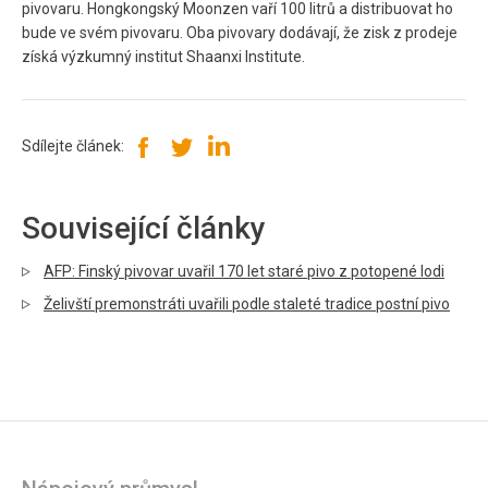
pivovaru. Hongkongský Moonzen vaří 100 litrů a distribuovat ho
bude ve svém pivovaru. Oba pivovary dodávají, že zisk z prodeje
získá výzkumný institut Shaanxi Institute.
Sdílejte článek:
Související články
AFP: Finský pivovar uvařil 170 let staré pivo z potopené lodi
Želivští premonstráti uvařili podle staleté tradice postní pivo