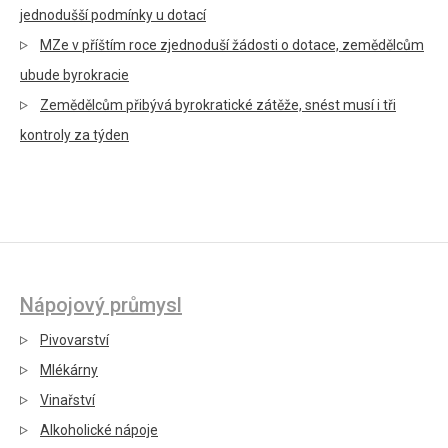
jednodušší podmínky u dotací
MZe v příštím roce zjednoduší žádosti o dotace, zemědělcům
ubude byrokracie
Zemědělcům přibývá byrokratické zátěže, snést musí i tři
kontroly za týden
Nápojový průmysl
Pivovarství
Mlékárny
Vinařství
Alkoholické nápoje