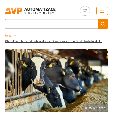
☰
CZ
Úvod
Chovatelům bude od dubna stačit elektronická verze průvodního listu skotu
ilustrační foto