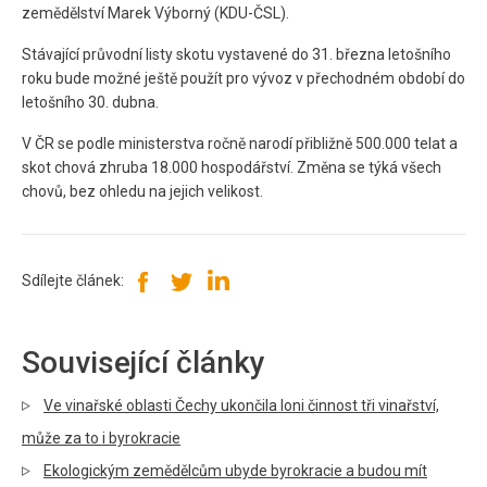
zemědělství Marek Výborný (KDU-ČSL).
Stávající průvodní listy skotu vystavené do 31. března letošního
roku bude možné ještě použít pro vývoz v přechodném období do
letošního 30. dubna.
V ČR se podle ministerstva ročně narodí přibližně 500.000 telat a
skot chová zhruba 18.000 hospodářství. Změna se týká všech
chovů, bez ohledu na jejich velikost.
Sdílejte článek:
Související články
Ve vinařské oblasti Čechy ukončila loni činnost tři vinařství,
může za to i byrokracie
Ekologickým zemědělcům ubyde byrokracie a budou mít