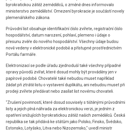
byrokratickou zátěž zemědělců, o změně dnes informovalo
ministerstvo zemědělství. Omezení byrokracie je součástí novely
plemenářského zákona.
Průvodní list obsahuje identifikační číslo zvířete, registrační číslo
hospodářství, datum narození, pohlaví, plemeno i údaje o
přesunu zvěře do nového hospodářství. Všechny údaje budou
nově vedeny v elektronické podobě a přístupné prostřednictvím
Portálu farmáře.
Elektronizací se podle úřadu zjednoduší také všechny případné
opravy původů zvířat, které dosud mohly být prováděny jen v
papírové podobě. Chovatelé také nebudou muset například
žádat při ztrátě listu o vystavení duplikátu, ani nebudou muset při
prodeji zvířete předávat nebo zasílat list novému chovateli.
"Zrušení povinností, které dosud souvisely s tištěnými průvodními
listy a jejich plná náhrada za elektronickou verzi, je jedním z
opatření snižujících byrokratickou zátěž našich zemědělců. Česká
republika se tak přidává ke státům jako Polsko, Finsko, Švédsko,
Estonsko, Lotyšsko, Litva nebo Nizozemsko," uvedl ministr