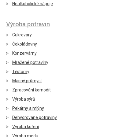
Nealkoholické nápoje
Výroba potravin
Cukrovary
Čokoládovny
Konzervárny
Mražené potraviny
Těstárny
Masný průmysl
Zpracování komodit
Výroba sýrů
Pekárny a mlýny
Dehydrované potraviny
Výroba koření
Výroba medu