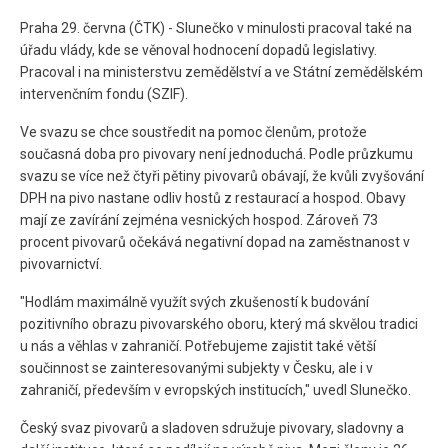
Praha 29. června (ČTK) - Slunečko v minulosti pracoval také na
úřadu vlády, kde se věnoval hodnocení dopadů legislativy.
Pracoval i na ministerstvu zemědělství a ve Státní zemědělském
intervenčním fondu (SZIF).
Ve svazu se chce soustředit na pomoc členům, protože
současná doba pro pivovary není jednoduchá. Podle průzkumu
svazu se více než čtyři pětiny pivovarů obávají, že kvůli zvyšování
DPH na pivo nastane odliv hostů z restaurací a hospod. Obavy
mají ze zavírání zejména vesnických hospod. Zároveň 73
procent pivovarů očekává negativní dopad na zaměstnanost v
pivovarnictví.
"Hodlám maximálně využít svých zkušeností k budování
pozitivního obrazu pivovarského oboru, který má skvělou tradici
u nás a věhlas v zahraničí. Potřebujeme zajistit také větší
součinnost se zainteresovanými subjekty v Česku, ale i v
zahraničí, především v evropských institucích," uvedl Slunečko.
Český svaz pivovarů a sladoven sdružuje pivovary, sladovny a