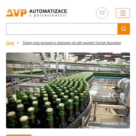
☰
CZ
Úvod
Český svaz pivovarů a sladoven od září povede Tomáš Slunečko
ilustrační foto