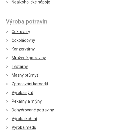
Nealkoholické nápoje
Výroba potravin
Cukrovary
Čokoládovny
Konzervárny
Mražené potraviny
Těstárny
Masný průmysl
Zpracování komodit
Výroba sýrů
Pekárny a mlýny
Dehydrované potraviny
Výroba koření
Výroba medu