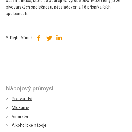
další instituce, které se podílejí na výrobě piva. Mezi členy je 26
pivovarských společností, pět sladoven a 18 přispívajících
společností.
Sdílejte článek:
Nápojový průmysl
Pivovarství
Mlékárny
Vinařství
Alkoholické nápoje