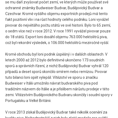
se mu daří zvyšovat počet zemí, ve kterých může používat své
ochranné známky Budweiser Budvar, Budějovický Budvar a
Czechvar. Kromě vyššího objemu exportních prodejů má tento
fakt pozitivní vliv i na růst hodnoty celého podniku. Loni vyvážel
pivovar do největšího počtu států ve své historii. Bylo to 65 zemí,
o sedm více než v roce 2012. V roce 1991 vyvážel pivovar pouze
do 18 států. Export loni dosáhl objemu 763.000 hektolitrů piva,
což byl rekordní výsledek, o 106.000 hektolitrů meziročně vyšší.
Kromě obchodu byl loni podnik úspěšný i v dalších oblastech. V
letech 2000 až 2012 bylo definitivně ukončeno 173 soudních
sporů a správních řízení, z nichž Budějovický Budvar vyhrál 120
případů a deset sporů skončilo smírem nebo remízou. Pivovar
tuto bilanci loni opět vylepšil. Vítězství ve sporu o značku
Budweiser v Itálii umožnilo návrat budvarského piva pod
tradičním názvem do Itálie a je příslibem nárůstu prodeje v této
zemi. Vítězstvím Budějovického Budvaru skončily i soudní spory v
Portugalsku a Velké Británii.
V roce 2013 získal Budějovický Budvar také několik ocenění za