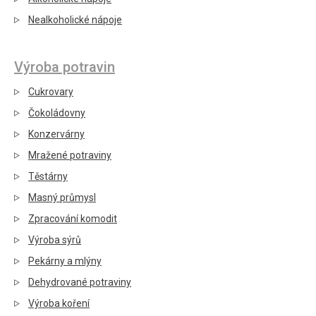
Nealkoholické nápoje
Výroba potravin
Cukrovary
Čokoládovny
Konzervárny
Mražené potraviny
Těstárny
Masný průmysl
Zpracování komodit
Výroba sýrů
Pekárny a mlýny
Dehydrované potraviny
Výroba koření