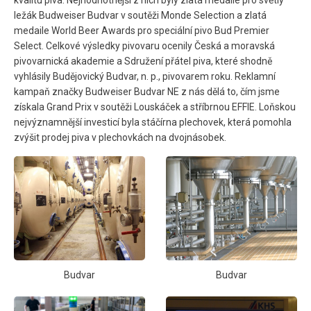
kvalitu piva. Nejhodnotnější z nich byly zlatá medaile pro světlý
ležák Budweiser Budvar v soutěži Monde Selection a zlatá
medaile World Beer Awards pro speciální pivo Bud Premier
Select. Celkové výsledky pivovaru ocenily Česká a moravská
pivovarnická akademie a Sdružení přátel piva, které shodně
vyhlásily Budějovický Budvar, n. p., pivovarem roku. Reklamní
kampaň značky Budweiser Budvar NE z nás dělá to, čím jsme
získala Grand Prix v soutěži Louskáček a stříbrnou EFFIE. Loňskou
nejvýznamnější investicí byla stáčírna plechovek, která pomohla
zvýšit prodej piva v plechovkách na dvojnásobek.
Budvar
Budvar