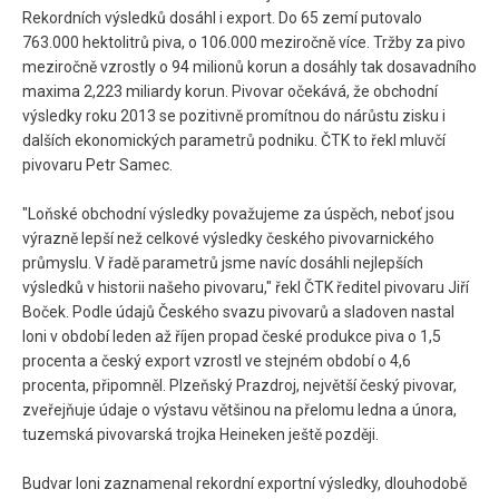
Rekordních výsledků dosáhl i export. Do 65 zemí putovalo
763.000 hektolitrů piva, o 106.000 meziročně více. Tržby za pivo
meziročně vzrostly o 94 milionů korun a dosáhly tak dosavadního
maxima 2,223 miliardy korun. Pivovar očekává, že obchodní
výsledky roku 2013 se pozitivně promítnou do nárůstu zisku i
dalších ekonomických parametrů podniku. ČTK to řekl mluvčí
pivovaru Petr Samec.
"Loňské obchodní výsledky považujeme za úspěch, neboť jsou
výrazně lepší než celkové výsledky českého pivovarnického
průmyslu. V řadě parametrů jsme navíc dosáhli nejlepších
výsledků v historii našeho pivovaru," řekl ČTK ředitel pivovaru Jiří
Boček. Podle údajů Českého svazu pivovarů a sladoven nastal
loni v období leden až říjen propad české produkce piva o 1,5
procenta a český export vzrostl ve stejném období o 4,6
procenta, připomněl. Plzeňský Prazdroj, největší český pivovar,
zveřejňuje údaje o výstavu většinou na přelomu ledna a února,
tuzemská pivovarská trojka Heineken ještě později.
Budvar loni zaznamenal rekordní exportní výsledky, dlouhodobě