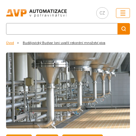
☰
CZ
Úvod
Budějovický Budvar loni uvařil rekordní množství piva