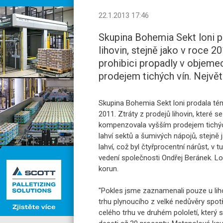
22.1.2013 17:46
Skupina Bohemia Sekt loni pr
lihovin, stejně jako v roce 20
prohibici propadly v objeme
prodejem tichých vín. Největ
Skupina Bohemia Sekt loni prodala téměř
2011. Ztráty z prodejů lihovin, které s
kompenzovala vyšším prodejem tichých 
lahví sektů a šumivých nápojů, stejně ja
lahví, což byl čtyřprocentní nárůst, v
vedení společnosti Ondřej Beránek. Lo
korun.
"Pokles jsme zaznamenali pouze u lih
trhu plynoucího z velké nedůvěry spotř
celého trhu ve druhém pololetí, který