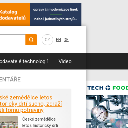
CZ
EN
DE
odavatelé technologií
Video
ENTÁŘE
ské zemědělce letos
toricky drtí sucho, zdraží
ůli tomu potraviny
České zemědělce
letos historicky drtí