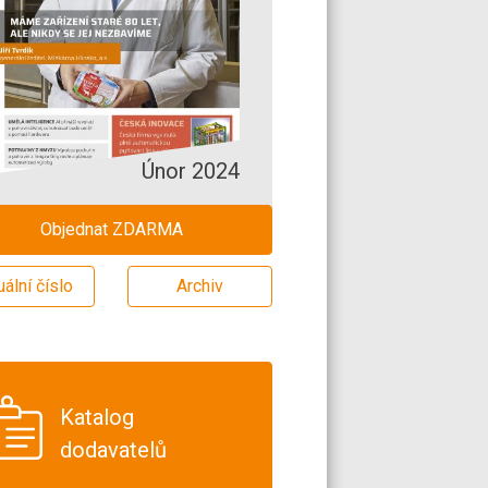
Únor 2024
Objednat ZDARMA
uální číslo
Archiv
Katalog
dodavatelů