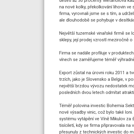
deseti až 30 procenty. Metanolová kauz
na nové kolky, překolkování lihovin ve 
firma, vyrovnali jsme se s tím, a udržel
ale dlouhodobě se pohybuje v desítkác
Největší tuzemské vinařské firmě se
sklepy, její prodej vzrostl meziročně o
Firma se nadále profiluje v produktec
vínech se zaměřujeme téměř výhradně
Export zůstal na úrovni roku 2011 a tv
trzích, jako je Slovensko a Belgie, v p
největší brzdou vývozu nedostatek mor
posledních dvou letech odmítat atraktivn
Téměř polovina investic Bohemia Sektu
nové výsadby vinic, což bylo také loni.
systému vytápění ve Víně Mikulov za š
tisíciletí, kdy se firma připravovala 
přesunuly z technických investic do m