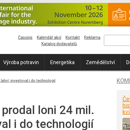
Časopis
Kalendář akcí
Kontakt
Reklama
Katalog dodavatelů
Výroba potravin
Energetika
Zemědělství
D
KOM
lahví, investoval i do technologií
Če
his
prodal loni 24 mil.
kv
val i do technologií