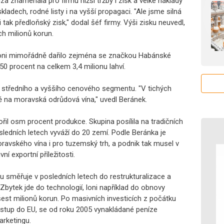
a znamenala pro firmu nižší tržby i zisk a velké náklady
skladech, rodné listy i na vyšší propagaci. "Ale jsme silná
i tak předloňský zisk," dodal šéf firmy. Výši zisku neuvedl,
h milionů korun.
 loni mimořádně dařilo zejména se značkou Habánské
 50 procent na celkem 3,4 milionu lahví.
h středního a vyššího cenového segmentu. "V tichých
 na moravská odrůdová vína," uvedl Beránek.
ořil osm procent produkce. Skupina posílila na tradičních
osledních letech vyváží do 20 zemí. Podle Beránka je
avského vína i pro tuzemský trh, a podnik tak musel v
í exportní příležitosti.
 směřuje v posledních letech do restrukturalizace a
 Zbytek jde do technologií, loni například do obnovy
est milionů korun. Po masivních investicích z počátku
na vstup do EU, se od roku 2005 vynakládané peníze
arketingu.