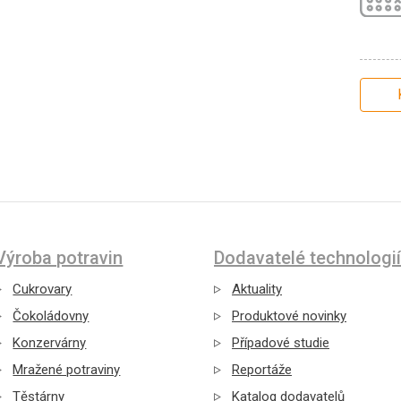
Výroba potravin
Dodavatelé technologií
Cukrovary
Aktuality
Čokoládovny
Produktové novinky
Konzervárny
Případové studie
Mražené potraviny
Reportáže
Těstárny
Katalog dodavatelů