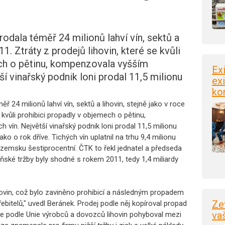
odala téměř 24 milionů lahví vín, sektů a
11. Ztráty z prodejů lihovin, které se kvůli
ch o pětinu, kompenzovala vyšším
Ex
ší vinařský podnik loni prodal 11,5 milionu
exi
ko
 24 milionů lahví vín, sektů a lihovin, stejně jako v roce
e kvůli prohibici propadly v objemech o pětinu,
vín. Největší vinařský podnik loni prodal 11,5 milionu
ko o rok dříve. Tichých vín uplatnil na trhu 9,4 milionu
 tuzemsku šestiprocentní. ČTK to řekl jednatel a předseda
ňské tržby byly shodné s rokem 2011, tedy 1,4 miliardy
ovin, což bylo zaviněno prohibicí a následným propadem
Ze
ebitelů," uvedl Beránek. Prodej podle něj kopíroval propad
va
 se podle Unie výrobců a dovozců lihovin pohyboval mezi