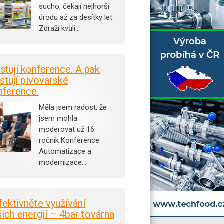
sucho, čekají nejhorší
úrodu až za desítky let.
Zdraží kvůli…
istují konference. A pak
stují pivovarské
nference.
Měla jsem radost, že
jsem mohla
moderovat už 16.
ročník Konference
Automatizace a
modernizace…
fektivněte využívání
šich energií – 4bar továrna