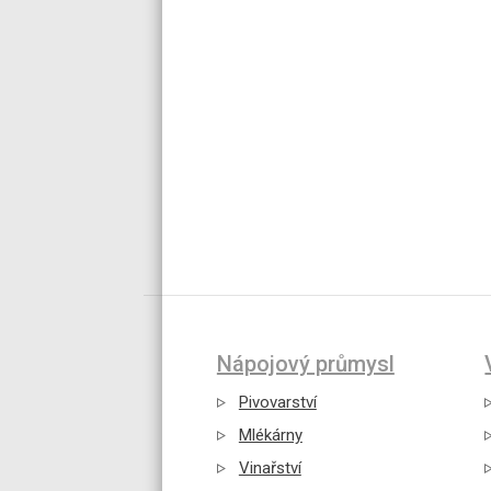
Nápojový průmysl
Pivovarství
Mlékárny
Vinařství