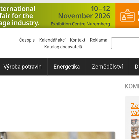
Časopis
Kalendář akcí
Kontakt
Reklama
Katalog dodavatelů
Výroba potravin
Energetika
Zemědělství
D
KOM
Ze
va