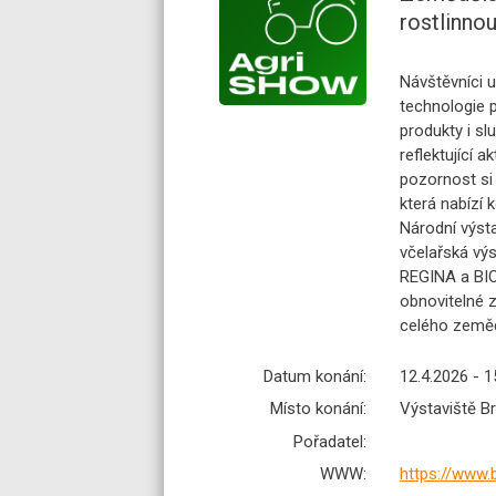
rostlinnou
Návštěvníci 
technologie p
produkty i s
reflektující a
pozornost si
která nabízí 
Národní výsta
včelařská výs
REGINA a BIOM
obnovitelné z
celého zeměd
Datum konání:
12.4.2026 - 1
Místo konání:
Výstaviště B
Pořadatel:
WWW:
https://www.