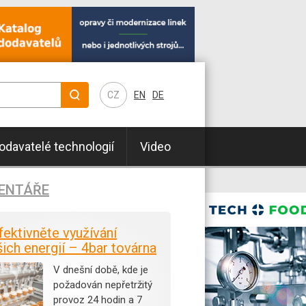
CZ
EN
DE
odavatelé technologií
Video
ENTÁŘE
fektivněte využívání
šich energií – 4bar továrna
V dnešní době, kde je
požadován nepřetržitý
provoz 24 hodin a 7