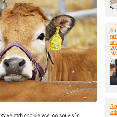
Si
pr
an
20
Na
Sk
od
ý veletrh spojuje vše, co souvisí s