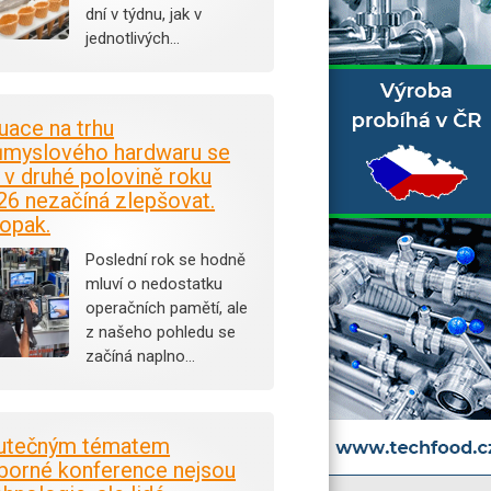
dní v týdnu, jak v
jednotlivých…
tuace na trhu
ůmyslového hardwaru se
i v druhé polovině roku
26 nezačíná zlepšovat.
opak.
Poslední rok se hodně
mluví o nedostatku
operačních pamětí, ale
z našeho pohledu se
začíná naplno…
utečným tématem
borné konference nejsou