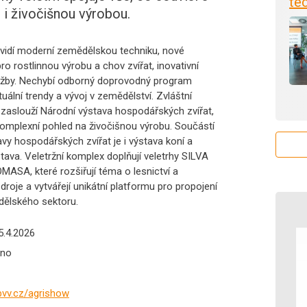
tec
 i živočišnou výrobou.
uvidí moderní zemědělskou techniku, nové
ro rostlinnou výrobu a chov zvířat, inovativní
lužby. Nechybí odborný doprovodný program
ktuální trendy a vývoj v zemědělství. Zvláštní
 zaslouží Národní výstava hospodářských zvířat,
komplexní pohled na živočišnou výrobu. Součástí
vy hospodářských zvířat je i výstava koní a
tava. Veletržní komplex doplňují veletrhy SILVA
ASA, které rozšiřují téma o lesnictví a
droje a vytvářejí unikátní platformu pro propojení
ělského sektoru.
5.4.2026
rno
bvv.cz/agrishow