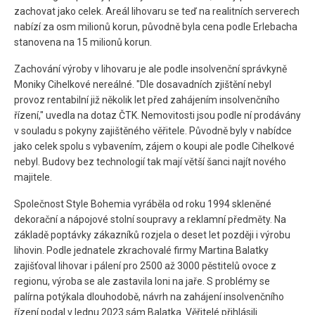
zachovat jako celek. Areál lihovaru se teď na realitních serverech
nabízí za osm milionů korun, původně byla cena podle Erlebacha
stanovena na 15 milionů korun.
Zachování výroby v lihovaru je ale podle insolvenční správkyně
Moniky Cihelkové nereálné. "Dle dosavadních zjištění nebyl
provoz rentabilní již několik let před zahájením insolvenčního
řízení," uvedla na dotaz ČTK. Nemovitosti jsou podle ní prodávány
v souladu s pokyny zajištěného věřitele. Původně byly v nabídce
jako celek spolu s vybavením, zájem o koupi ale podle Cihelkové
nebyl. Budovy bez technologií tak mají větší šanci najít nového
majitele.
Společnost Style Bohemia vyráběla od roku 1994 skleněné
dekorační a nápojové stolní soupravy a reklamní předměty. Na
základě poptávky zákazníků rozjela o deset let později i výrobu
lihovin. Podle jednatele zkrachovalé firmy Martina Balatky
zajišťoval lihovar i pálení pro 2500 až 3000 pěstitelů ovoce z
regionu, výroba se ale zastavila loni na jaře. S problémy se
palírna potýkala dlouhodobě, návrh na zahájení insolvenčního
řízení podal v lednu 2023 sám Balatka. Věřitelé přihlásili