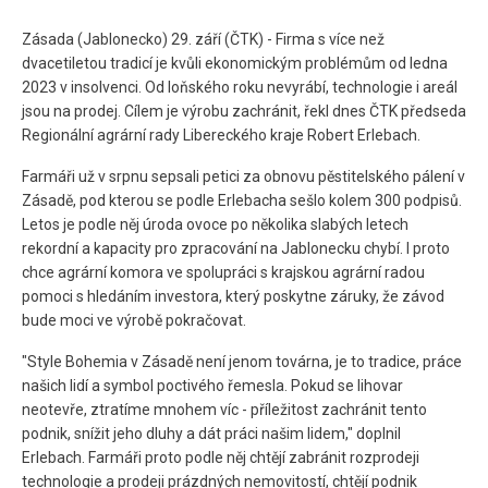
Zásada (Jablonecko) 29. září (ČTK) - Firma s více než
dvacetiletou tradicí je kvůli ekonomickým problémům od ledna
2023 v insolvenci. Od loňského roku nevyrábí, technologie i areál
jsou na prodej. Cílem je výrobu zachránit, řekl dnes ČTK předseda
Regionální agrární rady Libereckého kraje Robert Erlebach.
Farmáři už v srpnu sepsali petici za obnovu pěstitelského pálení v
Zásadě, pod kterou se podle Erlebacha sešlo kolem 300 podpisů.
Letos je podle něj úroda ovoce po několika slabých letech
rekordní a kapacity pro zpracování na Jablonecku chybí. I proto
chce agrární komora ve spolupráci s krajskou agrární radou
pomoci s hledáním investora, který poskytne záruky, že závod
bude moci ve výrobě pokračovat.
"Style Bohemia v Zásadě není jenom továrna, je to tradice, práce
našich lidí a symbol poctivého řemesla. Pokud se lihovar
neotevře, ztratíme mnohem víc - příležitost zachránit tento
podnik, snížit jeho dluhy a dát práci našim lidem," doplnil
Erlebach. Farmáři proto podle něj chtějí zabránit rozprodeji
technologie a prodeji prázdných nemovitostí, chtějí podnik