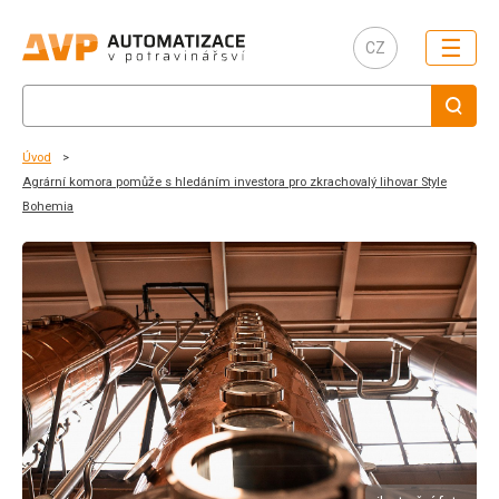
☰
CZ
Úvod
Agrární komora pomůže s hledáním investora pro zkrachovalý lihovar Style
Bohemia