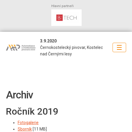
Hlavní partneři
3.9.2020
☰
Černokostelecký pivovar, Kostelec
nad Černými lesy
Archiv
Ročník 2019
Fotogalerie
Sborník
[11 MB]