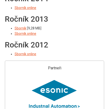
Sborník online
Ročník 2013
Sborník
[9,28 MB]
Sborník online
Ročník 2012
Sborník online
Partneři