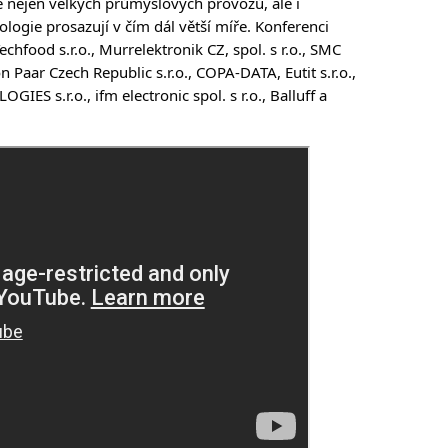
nejen velkých průmyslových provozů, ale i 
ogie prosazují v čím dál větší míře. Konferenci 
chfood s.r.o., Murrelektronik CZ, spol. s r.o., SMC 
n Paar Czech Republic s.r.o., COPA-DATA, Eutit s.r.o., 
IES s.r.o., ifm electronic spol. s r.o., Balluff a 