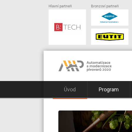
Hlavní partneři
Bronzoví partneři
Úvod
Program