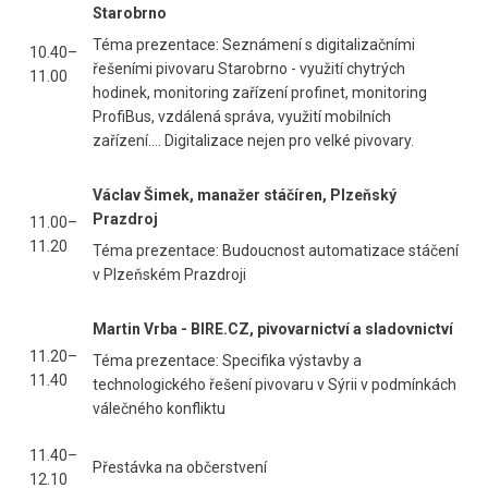
Starobrno
Téma prezentace: Seznámení s digitalizačními
10.40–
řešeními pivovaru Starobrno - využití chytrých
11.00
hodinek, monitoring zařízení profinet, monitoring
ProfiBus, vzdálená správa, využití mobilních
zařízení…. Digitalizace nejen pro velké pivovary.
Václav Šimek, manažer stáčíren, Plzeňský
Prazdroj
11.00–
11.20
Téma prezentace: Budoucnost automatizace stáčení
v Plzeňském Prazdroji
Martin Vrba - BIRE.CZ, pivovarnictví a sladovnictví
11.20–
Téma prezentace: Specifika výstavby a
11.40
technologického řešení pivovaru v Sýrii v podmínkách
válečného konfliktu
11.40–
Přestávka na občerstvení
12.10