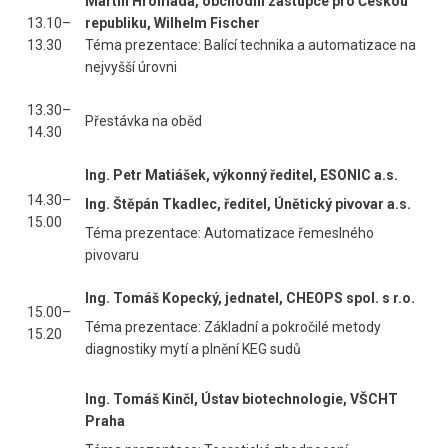
Martin Hromada, obchodní zástupce pro Českou
13.10–
republiku, Wilhelm Fischer
13.30
Téma prezentace: Balící technika a automatizace na
nejvyšší úrovni
13.30–
Přestávka na oběd
14.30
Ing. Petr Matiášek, výkonný ředitel, ESONIC a.s.
14.30–
Ing. Štěpán Tkadlec, ředitel, Únětický pivovar a.s.
15.00
Téma prezentace: Automatizace řemeslného
pivovaru
Ing. Tomáš Kopecký, jednatel, CHEOPS spol. s r.o.
15.00–
Téma prezentace: Základní a pokročilé metody
15.20
diagnostiky mytí a plnění KEG sudů
Ing. Tomáš Kinčl, Ústav biotechnologie, VŠCHT
Praha