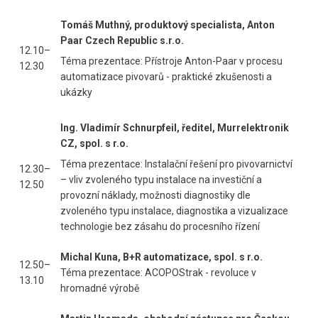
Tomáš Muthný, produktový specialista, Anton
Paar Czech Republic s.r.o.
12.10–
Téma prezentace: Přístroje Anton-Paar v procesu
12.30
automatizace pivovarů - praktické zkušenosti a
ukázky
Ing. Vladimír Schnurpfeil, ředitel, Murrelektronik
CZ, spol. s r.o.
Téma prezentace: Instalační řešení pro pivovarnictví
12.30–
– vliv zvoleného typu instalace na investiční a
12.50
provozní náklady, možnosti diagnostiky dle
zvoleného typu instalace, diagnostika a vizualizace
technologie bez zásahu do procesního řízení
Michal Kuna, B+R automatizace, spol. s r.o.
12.50–
Téma prezentace: ACOPOStrak - revoluce v
13.10
hromadné výrobě