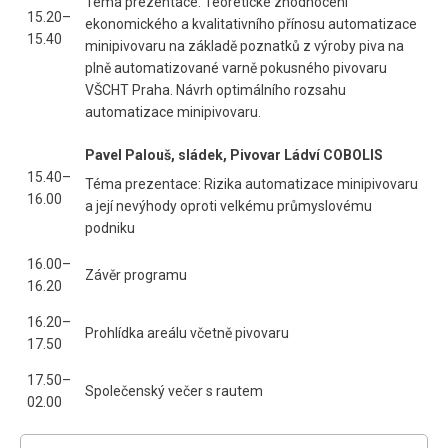
Téma prezentace: Teoretické zhodnocení
15.20–
ekonomického a kvalitativního přínosu automatizace
15.40
minipivovaru na základě poznatků z výroby piva na
plně automatizované varně pokusného pivovaru
VŠCHT Praha. Návrh optimálního rozsahu
automatizace minipivovaru.
Pavel Palouš, sládek, Pivovar Ládví COBOLIS
15.40–
Téma prezentace: Rizika automatizace minipivovaru
16.00
a její nevýhody oproti velkému průmyslovému
podniku
16.00–
Závěr programu
16.20
16.20–
Prohlídka areálu včetně pivovaru
17.50
17.50–
Společenský večer s rautem
02.00