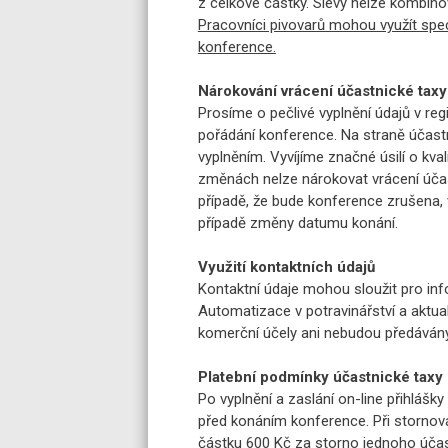
z celkové částky. Slevy nelze kombino
Pracovníci pivovarů mohou využít spec
konference.
Nárokování vrácení účastnické taxy
Prosíme o pečlivé vyplnění údajů v reg
pořádání konference. Na straně účast
vyplněním. Vyvíjíme značné úsilí o kv
změnách nelze nárokovat vrácení účas
případě, že bude konference zrušena,
případě změny datumu konání.
Využití kontaktních údajů
Kontaktní údaje mohou sloužit pro i
Automatizace v potravinářství a aktua
komerční účely ani nebudou předávány
Platební podmínky účastnické taxy
Po vyplnění a zaslání on-line přihlášky 
před konáním konference. Při stornov
částku 600 Kč za storno jednoho účas