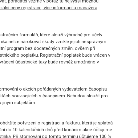
vat, pořadatel vezme v potaz tu nejvyšší možnou.
iální ceny registrace, více informací u manažera
istračním formuláři, které slouží výhradně pro účely
níka nelze nárokovat škody vzniklé jejich nesprávným
alitní program bez dodatečných změn, ovšem při
tnického poplatku. Registrační poplatek bude vrácen v
 vrácení účastnické taxy bude rovněž umožněno v
nformování o akcích pořádaných vydavatelem časopisu
litách souvisejících s časopisem. Nebudou sloužit pro
 jiným subjektům.
obdržíte potvrzení o registraci a fakturu, která je splatná
ání do 10 kalendářních dnů před konáním akce účtujeme
tníka. Při stornování po tomto termínu účtujeme 100 %