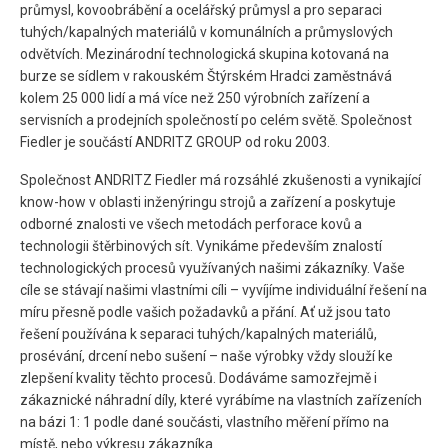
průmysl, kovoobrábění a ocelářský průmysl a pro separaci
tuhých/kapalných materiálů v komunálních a průmyslových
odvětvích. Mezinárodní technologická skupina kotovaná na
burze se sídlem v rakouském Štýrském Hradci zaměstnává
kolem 25 000 lidí a má více než 250 výrobních zařízení a
servisních a prodejních společností po celém světě. Společnost
Fiedler je součástí ANDRITZ GROUP od roku 2003.
Společnost ANDRITZ Fiedler má rozsáhlé zkušenosti a vynikající
know-how v oblasti inženýringu strojů a zařízení a poskytuje
odborné znalosti ve všech metodách perforace kovů a
technologii štěrbinových sít. Vynikáme především znalostí
technologických procesů využívaných našimi zákazníky. Vaše
cíle se stávají našimi vlastními cíli – vyvíjíme individuální řešení na
míru přesně podle vašich požadavků a přání. Ať už jsou tato
řešení používána k separaci tuhých/kapalných materiálů,
prosévání, drcení nebo sušení – naše výrobky vždy slouží ke
zlepšení kvality těchto procesů. Dodáváme samozřejmě i
zákaznické náhradní díly, které vyrábíme na vlastních zařízeních
na bázi 1: 1 podle dané součásti, vlastního měření přímo na
místě, nebo výkresu zákazníka.