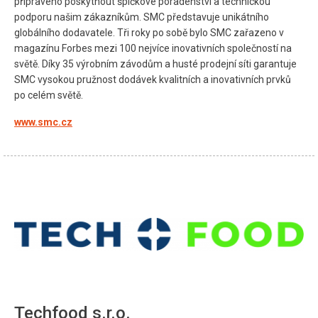
připraveno poskytnout špičkové poradenství a technickou
podporu našim zákazníkům. SMC představuje unikátního
globálního dodavatele. Tři roky po sobě bylo SMC zařazeno v
magazínu Forbes mezi 100 nejvíce inovativních společností na
světě. Díky 35 výrobním závodům a husté prodejní síti garantuje
SMC vysokou pružnost dodávek kvalitních a inovativních prvků
po celém světě.
www.smc.cz
Techfood s.r.o.