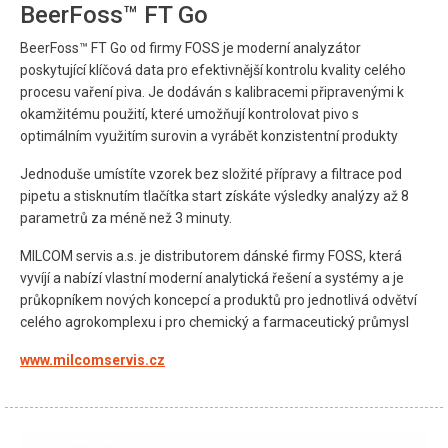
BeerFoss™ FT Go
BeerFoss™ FT Go od firmy FOSS je moderní analyzátor
poskytující klíčová data pro efektivnější kontrolu kvality celého
procesu vaření piva. Je dodáván s kalibracemi připravenými k
okamžitému použití, které umožňují kontrolovat pivo s
optimálním využitím surovin a vyrábět konzistentní produkty
Jednoduše umístíte vzorek bez složité přípravy a filtrace pod
pipetu a stisknutím tlačítka start získáte výsledky analýzy až 8
parametrů za méně než 3 minuty.
MILCOM servis a.s. je distributorem dánské firmy FOSS, která
vyvíjí a nabízí vlastní moderní analytická řešení a systémy a je
průkopníkem nových koncepcí a produktů pro jednotlivá odvětví
celého agrokomplexu i pro chemický a farmaceutický průmysl
www.milcomservis.cz