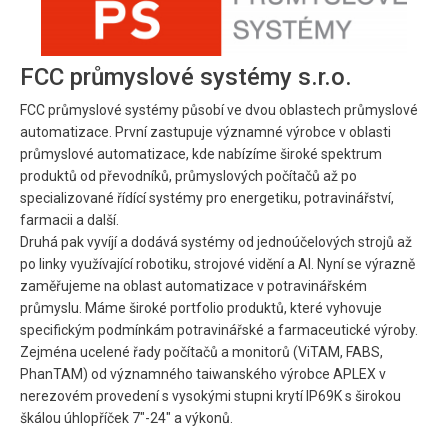
FCC průmyslové systémy s.r.o.
FCC průmyslové systémy působí ve dvou oblastech průmyslové
automatizace. První zastupuje významné výrobce v oblasti
průmyslové automatizace, kde nabízíme široké spektrum
produktů od převodníků, průmyslových počítačů až po
specializované řídící systémy pro energetiku, potravinářství,
farmacii a další.
Druhá pak vyvíjí a dodává systémy od jednoúčelových strojů až
po linky využívající robotiku, strojové vidění a AI. Nyní se výrazně
zaměřujeme na oblast automatizace v potravinářském
průmyslu. Máme široké portfolio produktů, které vyhovuje
specifickým podmínkám potravinářské a farmaceutické výroby.
Zejména ucelené řady počítačů a monitorů (ViTAM, FABS,
PhanTAM) od významného taiwanského výrobce APLEX v
nerezovém provedení s vysokými stupni krytí IP69K s širokou
škálou úhlopříček 7"-24" a výkonů.