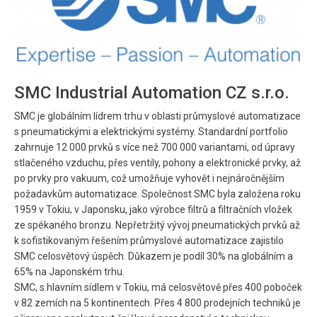
SMC Industrial Automation CZ s.r.o.
SMC je globálním lídrem trhu v oblasti průmyslové automatizace
s pneumatickými a elektrickými systémy. Standardní portfolio
zahrnuje 12 000 prvků s více než 700 000 variantami, od úpravy
stlačeného vzduchu, přes ventily, pohony a elektronické prvky, až
po prvky pro vakuum, což umožňuje vyhovět i nejnáročnějším
požadavkům automatizace. Společnost SMC byla založena roku
1959 v Tokiu, v Japonsku, jako výrobce filtrů a filtračních vložek
ze spékaného bronzu. Nepřetržitý vývoj pneumatických prvků až
k sofistikovaným řešením průmyslové automatizace zajistilo
SMC celosvětový úspěch. Důkazem je podíl 30% na globálním a
65% na Japonském trhu.
SMC, s hlavním sídlem v Tokiu, má celosvětově přes 400 poboček
v 82 zemích na 5 kontinentech. Přes 4 800 prodejních techniků je