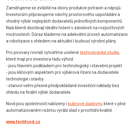
Zaměřujeme se zvláště na obory produkce potravin a nápojů.
Investorům připravujeme návrhy prostorového uspořádání a
vhodný výběr nejlepších dodavatelů jednotlivých komponentů.
Naši klienti dostávají ideální řešení v závislosti na rozpočtových
možnostech. Důraz klademe na adekvátní úroveň automatizace
a robotizace s ohledem na aktuální i budoucí výrobní plány.
Pro pivovary rovněž vytváříme ucelené
technologické studie
,
které mají pro investora řadu výhod:
- jsou hlavním podkladem pro technologický i stavební projekt
- jsou klíčovým aspektem pro výběrová řízení na dodavatele
technologie i stavby
- stanoví velmi přesně předpokládané investiční náklady bez
ohledu na finální výběr dodavatele
Nově jsou společností nabízeny i
bubnové sladovny
, které v plně
automatizovaném režimu vyrábí slad v prvotřídní kvalitě.
www.techfood.cz