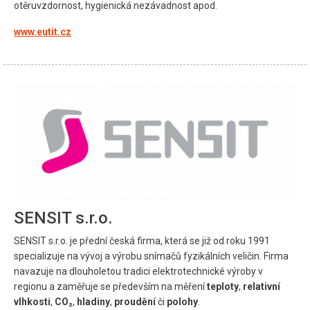
otěruvzdornost, hygienická nezávadnost apod.
www.eutit.cz
SENSIT s.r.o.
SENSIT s.r.o. je přední česká firma, která se již od roku 1991
specializuje na vývoj a výrobu snímačů fyzikálních veličin. Firma
navazuje na dlouholetou tradici elektrotechnické výroby v
regionu a zaměřuje se především na měření
teploty
,
relativní
vlhkosti
,
CO₂
,
hladiny
,
proudění
či
polohy
.