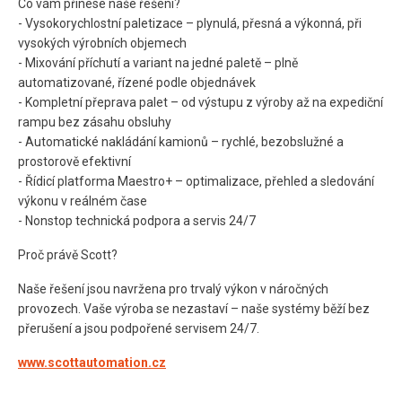
Co vám přinese naše řešení?
- Vysokorychlostní paletizace – plynulá, přesná a výkonná, při
vysokých výrobních objemech
- Mixování příchutí a variant na jedné paletě – plně
automatizované, řízené podle objednávek
- Kompletní přeprava palet – od výstupu z výroby až na expediční
rampu bez zásahu obsluhy
- Automatické nakládání kamionů – rychlé, bezobslužné a
prostorově efektivní
- Řídicí platforma Maestro+ – optimalizace, přehled a sledování
výkonu v reálném čase
- Nonstop technická podpora a servis 24/7
Proč právě Scott?
Naše řešení jsou navržena pro trvalý výkon v náročných
provozech. Vaše výroba se nezastaví – naše systémy běží bez
přerušení a jsou podpořené servisem 24/7.
www.scottautomation.cz