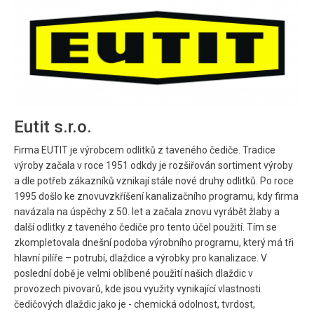
Eutit s.r.o.
Firma EUTIT je výrobcem odlitků z taveného čediče. Tradice
výroby začala v roce 1951 odkdy je rozšiřován sortiment výroby
a dle potřeb zákazníků vznikají stále nové druhy odlitků. Po roce
1995 došlo ke znovuvzkříšení kanalizačního programu, kdy firma
navázala na úspěchy z 50. let a začala znovu vyrábět žlaby a
další odlitky z taveného čediče pro tento účel použití. Tím se
zkompletovala dnešní podoba výrobního programu, který má tři
hlavní pilíře – potrubí, dlaždice a výrobky pro kanalizace. V
poslední době je velmi oblíbené použití našich dlaždic v
provozech pivovarů, kde jsou využity vynikající vlastnosti
čedičových dlaždic jako je - chemická odolnost, tvrdost,