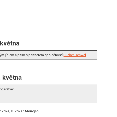
 května
ým jídlem a pitím s partnerem společností
Bucher Denwel
. května
bčerstvení
ádková, Pivovar Monopol