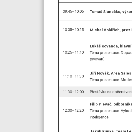
09:45–10:05
Tomáš Slunečko, výkon
10:05–10:25
Michal Voldřich, pre
Lukáš Kovanda, hlavní
10:25–11:10
Téma prezentace: Dopad
pivovarů
Jiří Novák, Area Sale
11:10–11:30
Téma prezentace: Modern
11:30–12:00
Přestávka na občerstven
Filip Plevač, odborník 
12:00–12:20
Téma prezentace: Vyhodn
inteligence
Jakub Kupka, Team Le