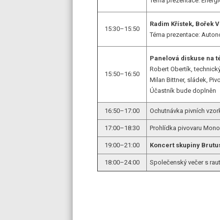
Téma prezentace: Energie
Radim Křístek, Bořek 
15:30–15:50
Téma prezentace: Autono
Panelová diskuse na t
Robert Obertík, technick
15:50–16:50
Milan Bittner, sládek, Pi
Účastník bude doplněn
16:50–17:00
Ochutnávka pivních vzor
17:00–18:30
Prohlídka pivovaru Mon
19:00–21:00
Koncert skupiny Brutu
18:00–24:00
Společenský večer s ra