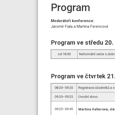
Program
Moderátoři konference:
Jaromír Fiala a Martina Ferencová
Program ve středu 20.
od 18.00
Neformální večer s dobr
Program ve čtvrtek 21
08:20–09:20
Registrace účastníků a o
09:20–09:25
Úvodní slovo
09:25–09:45
Martina Valterová, sl