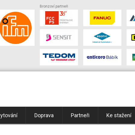
Bronzoví partneři
ytování
Doprava
Partneři
Ke stažení