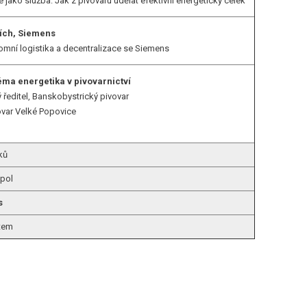
 jako služba: Jak z pivovaru udělat efektivní energetický celek
Vích, Siemens
mní logistika a decentralizace se Siemens
éma energetika v pivovarnictví
ý ředitel, Banskobystrický pivovar
vovar Velké Popovice
ků
opol
s
utem