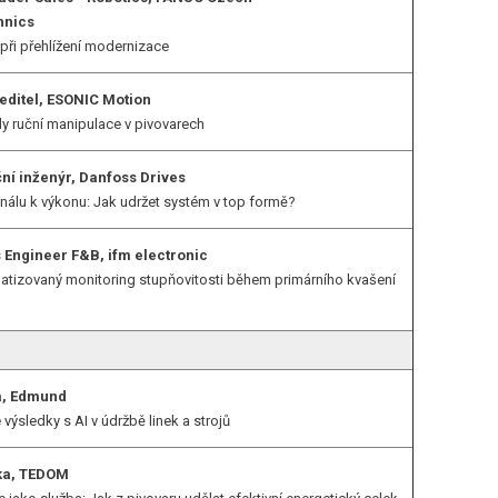
hnics
při přehlížení modernizace
ředitel, ESONIC Motion
 ruční manipulace v pivovarech
ní inženýr, Danfoss Drives
nálu k výkonu: Jak udržet systém v top formě?
 Engineer F&B, ifm electronic
tizovaný monitoring stupňovitosti během primárního kvašení
la, Edmund
výsledky s AI v údržbě linek a strojů
rka, TEDOM