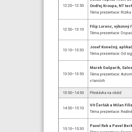
12:20–12:50
Ondřej Kroupa, NT tec
Téma prezentace: Rizika 
Filip Lorenc, výkonný 
12:50–13:10
Téma prezentace: Dopady
Josef Konečný, aplikač
13:10–13:30
Téma prezentace: Od sig
Marek Gašparík, Sales
13:30–13:50
Téma prezentace: Automa
v tancích
13:50–14:50
Přestávka na oběd
Vít Čerňák a Milan Fil
14:50–15:10
Téma prezentace: Reálné 
Pavel Rek a Pavel Be
15:10–15:30