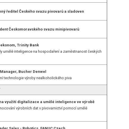
ný ředitel Českého svazu pivovarů a sladoven
zident Českomoravského svazu minipivovarů
 ekonom, Trinity Bank
y umělé inteligence na hospodaření a zaměstnanost českých
s Manager, Bucher Denwel
í technologie výroby nealkoholického piva
í
na využití digitalizace a umělé inteligence ve výrobě
ocování výrobních dat v pivovarnictví pomocí umělé
ader Sales - Robotics, FANUC Czech