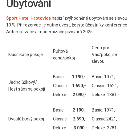
Ubytování
Sport Hotel Hrotovice
nabízí zvýhodněné ubytování se slevou
10 %. Při rezervaci je nutno uvést, že jste účastníky konference
Automatizace a modernizace pivovarů 2025.
Cena pro
Pultová
Klasifikace pokoje
Vás/pokoj se
cena/pokoj
slevou
Basic:
1 190,-
Basic: 1071,-
Jednolůžkový/
Classic:
1 690,-
Classic: 1521,-
Host sám na pokoji
Deluxe:
2 090,-
Deluxe: 1881,-
Basic:
2 190,-
Basic: 1971,-
Dvoulůžkový pokoj
Classic:
2 690,-
Classic:2421,-
Deluxe:
3 090,-
Deluxe: 2781,-