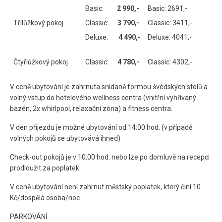
Basic:
2 990,-
Basic: 2691,-
Třílůžkový pokoj
Classic:
3 790,-
Classic: 3411,-
Deluxe:
4 490,-
Deluxe: 4041,-
Čtyřlůžkový pokoj
Classic:
4 780
,-
Classic: 4302,-
V ceně ubytování je zahrnuta snídaně formou švédských stolů a
volný vstup do hotelového wellness centra (vnitřní vyhřívaný
bazén, 2x whirlpool, relaxační zóna) a fitness centra.
V den příjezdu je možné ubytování od 14:00 hod. (v případě
volných pokojů se ubytovává ihned)
Check-out pokojů je v 10:00 hod. nebo lze po domluvě na recepci
prodloužit za poplatek.
V ceně ubytování není zahrnut městský poplatek, který činí 10
Kč/dospělá osoba/noc.
PARKOVÁNÍ